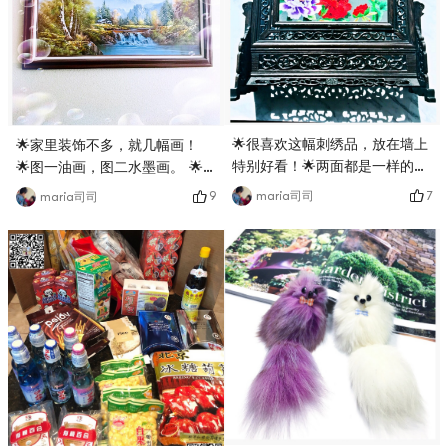
🌟很喜欢这幅刺绣品，放在墙上
🌟家里装饰不多，就几幅画！
特别好看！🌟两面都是一样的花
🌟图一油画，图二水墨画。 🌟
朵🌺式样，花开富贵！中国特色
图三好像是照片来着。 🌟图四
7
maria司司
9
maria司司
非常浓郁！🌟做工也非常精细！
是贝壳🐚做的仙鹤😍😍，实物老
很别致啊！🌟其实，中国有很多
漂亮了 # 温暖小家养成记 #
传统手艺作品，都是非常值得收
藏哒😘😘# 温暖小家养成记 # #
什么值得买 #