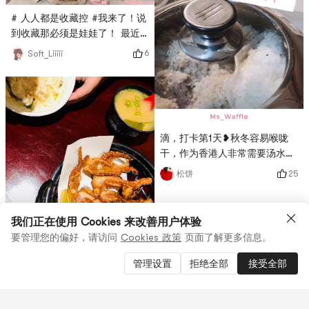
草莓 柠檬 椰子 和玫瑰 我选了
# 人人都是收藏控 #我来了！说
玫瑰 感觉很好闻 椰子是最奇怪
到收藏那必须是娃娃了！ 最近
的味道了😂
几年本人沉迷抓娃娃机以及各种
6
Soft_Liiiii
软软的玩偶🧸无法自拔 图一图
五 全是在国内娃娃机里抓到的
宝贝！图二是北京一家超爱的抓
娃娃店的照片！图三跟图四是在
美国的各种店里淘的公仔❤️以及
滴，打卡第1天❥秋冬容易喉咙
自己做的蝴蝶结们🎀# 温暖小家
干，作为香港人非常需要汤水滋
养成记 #
润，刚好华人超市售卖西洋菜，
25
松饼
婆婆便弄了西洋菜猪骨汤，这汤
有清热、祛肝火、滋阴的效果。
😘 # 燃烧卡路里大作战 ## 我
我们正在使用 Cookies 来改善用户体验
要当测评官第3期 # # 亚米厨房
要管理您的偏好，请访问
Cookies 政策
页面了解更多信息。
# 温暖小家养成记 # # 亚米厨
# # 温暖小家养成记 # # 我要
房 # # 百万积分第五季 # # 开
上精选 #
管理设置
拒绝全部
接受全部
年吃大餐 # 💕 Happy
2
0
0
6
IVY♏
Valentine’s Day我和老公认识以
来的第二个情人节，肚子里还有