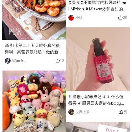
❣美食❣不能错过的和风酱料 🍣
| Mizkan ❥Mizkan浓郁香甜的芝
麻沙拉酱，瓶身是精致的玻璃罐
25
松饼
装，酱汁有明显的芝麻香气，风
味浓醇吃起来齿颊留香，芝麻酱
不会太稠，方便搅拌，在亚米买
的第二瓶也即将快见底了，实在
滴 打卡第二十五天吃虾真的很
太好吃！🥰 # 开箱大吉 # # 温
棒啊！高营养低脂肪！做的新加
暖小家养成记 # # 亚米真的6 #
坡风味的 辣辣酸酸甜甜的！加
# 下厨秘密武器 #
10
Mian食记者
了柠檬叶和一点点椰浆# 我的早
餐打卡 # # 温暖小家养成记 #
# 团长群BO # # 私藏好货大曝
光 # # 燃烧卡路里大作战 #
# 温暖小家养成记 # # 什么值
得买 # 跟男票去逛街在body
shop买给我的 挺便宜的$10 补
赞
世界上最美的
水喷雾吧 妆前喷一下就会让化
妆更服帖 平时有事没事也往脸
上喷一喷 补补水 神清气爽！有