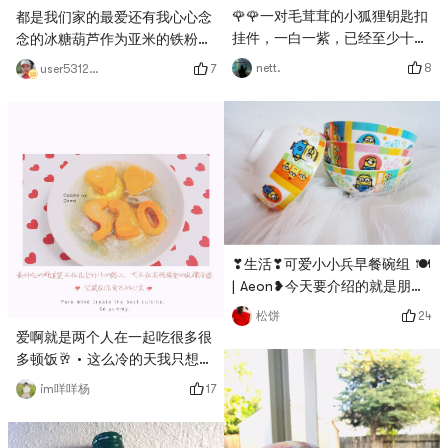
🌹🌹一对毛茸茸的小狐狸钥匙扣
都是我们家的最爱还有我心心念
挂件，一白一紫，已经至少十年
念的冰糖葫芦作为亚米的铁粉每
以上了，以前特别喜欢把玩，现
一段时间都必须购一堆堆# 什么
8
nett.
7
user5312874918
在尽管颜色都已经慢慢褪掉了，
值得买 # # 温暖小家养成记 #
依然很喜欢，我这是有多恋旧～
# 快乐宅零食清单 # # 亚米真
～～～🤣🤣# 百万积分第五季 #
的6 #
# 温暖小家养成记 #
❣生活❣可爱小小兵早餐碗组 🍽
| Aeon❥今天要介绍的就是朋友
送我的碗，我的陶瓷碗和餐具上
24
松饼
印有不同的小小兵，有可爱顺眼
爱啊就是两个人在一起吃很多很
的餐具，食物整个就变得很美
多顿饭🥂 • 这么冷的天我只想为
味。🍮# 什么值得买 # # 温暖
你做顿饭😊 然后你开心的吃完
17
im咩咩杨
小家养成记 # # 2018剁手红榜
并对着我笑这样我就满足了 #
# # 国货种草愿望清单 # # 下
手机里舍不得删的照片 # # 私
厨秘密武器 #
藏好货大曝光 # # 我的早餐打