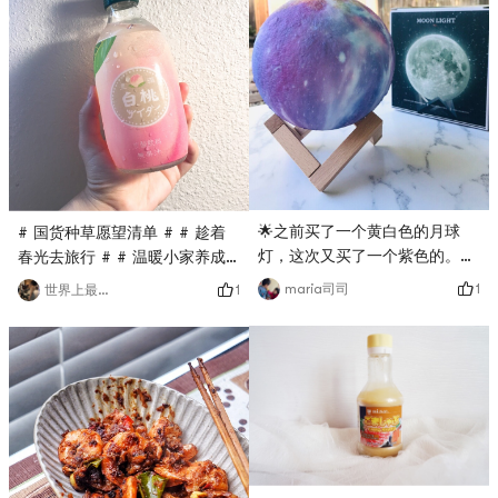
卡 # # 温暖小家养成记 #
🌟之前买了一个黄白色的月球
# 国货种草愿望清单 # # 趁着
灯，这次又买了一个紫色的。🌟
春光去旅行 # # 温暖小家养成
这个做的颜色看起来不太像月
记 # # 春日粉色即正义 #白桃
1
maria司司
1
世界上最美的
球，但是胜在颜色多，可以选择
汽水 真的！颜值超高了好吗！
不同模式。🌟还有遥控器，开关
超级好喝的！从小到大都很喜欢
比较方便！🌟两个月球灯各有所
桃子味的零食和饮料～～～感觉
长，都挺喜欢❤️# 温暖小家养成
外包装也炒鸡仙女的 一边喝一
记 # # 百万积分第六季 #
边看剧最爽了！！！