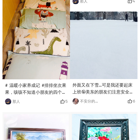
4
那人
外面又在下雪…可是我还要起床
# 温暖小家养成记 #排排坐次果
上班🤪美东的朋友们注意安全呀
果，咳咳不知道小朋友的四个枕
# 温暖小家养成记 # # 哭泣 #
套算不算多的
6
不安分的🐱
5
那人
# 百万积分第五季 #