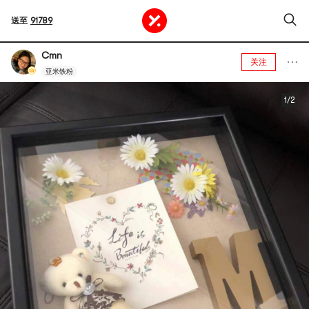
送至
91789
Cmn
关注
亚米铁粉
1/2