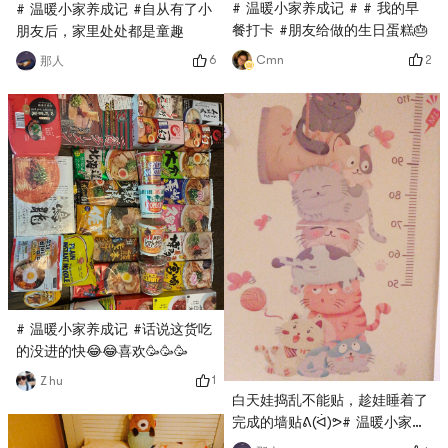
# 温暖小家养成记 # # 我的早
# 温暖小家养成记 #自从有了小
餐打卡 #朋友给做的生日蛋糕🎂
朋友后，家里处处都是童趣
2
6
Cmn
那人
# 温暖小家养成记 #话说这货吃
的没进的快😂😂喜欢🥳🥳🥳
1
Z hu
白天娃捣乱不能贴，趁娃睡着了
完成的墙贴ᕕ(ᐛ)ᕗ# 温暖小家养
成记 #