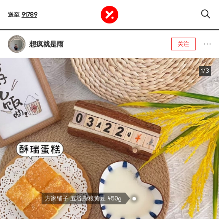
送至
91789
想疯就是雨
关注
1/3
方家铺子 五谷杂粮黄豆 450g