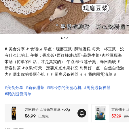
# 美食分享 # 食谱🍱 早点：现磨豆浆+酥瑞蛋糕 每天一杯豆浆，没
有什么比的上 午餐：香米饭+西红柿炒鸡蛋+蒜蓉生菜+肉丝豆腐海
带汤（简单的生活，才是真实的） 午点:绿豆莲子羹，春日渐暖 #
新春甜茶 #水果:每天一定要来点水果补充 对胃好一点，自然自信魅
力# 晒出你的美丽心机 # # 厨房必备神器 # # 我的囤货清单 #
#美食分享
#新春甜茶
#晒出你的美丽心机
#厨房必备神器
#我的囤货清单
方家铺子 五谷杂粮黄豆 450g
方家铺子 正
$6.99
$7.29
已售完
$9.