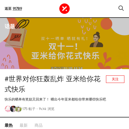
送至
91789
话题
#世界对你狂轰乱炸 亚米给你花
关注
式快乐
快乐的晒单有奖励又回来了！ 晒出今年亚米都给你带来哪些快乐吧
175 帖子
·
14.4k 浏览
最热
最新
商品