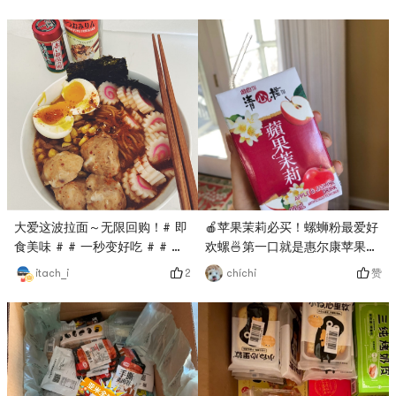
天 吃一顿 暖暖的 锅子酥肉 白
给你花式快乐 # 好吃不多说，
吃越上头米粉口感真的很好！下
菜 豆腐 香菇 乌冬面有啥放啥
上图！螺蛳粉我爱了，对亚米网
次试试中辣或者爆辣感觉味道会
不限量葱花 香菜 撒一撒暖心暖
真是买不尽的吃货快乐😍😍😍
更好
胃
🍎苹果茉莉必买！螺蛳粉最爱好
大爱这波拉面～无限回购！# 即
欢螺🍜第一口就是惠尔康苹果汁
食美味 # # 一秒变好吃 # # 高
的味道回甘的味道就是茉莉清茶
颜值美食 # # 世界对你狂轰乱
赞
2
chíchi
itach_i
的味道完全没有一丝丝违和的感
炸 亚米给你花式快乐 # 加几片
觉超级清爽 啊啊啊啊冰镇一下
海苔，煮几个丸子和naruto，再
夏天喝一定非常棒！！（当然冬
来一个水蛋，完美～～～～
天喝也很好喝）这次主要是为了
买好欢螺的螺蛳粉10袋组合套餐
螺蛳粉我最喜欢好欢螺 因为感