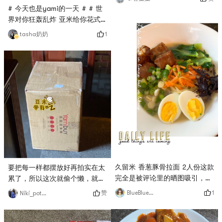
快乐 #世界对你狂轰乱炸，唯有
# 今天也是yami的一天 # # 世
美食不可辜负🤗
界对你狂轰乱炸 亚米给你花式
快乐 # 这个冬天最喜欢的味道
1
tasha奶奶
超好用的身体乳 香味很舒服 让
人很治愈
久留米 香葱豚骨拉面 2人份这款
要把每一样都摆放好再拍实在太
完全是被评论里的晒图吸引，于
累了，所以这次就偷个懒，就拍
是买来尝尝。如果单纯是面，肯
了霸王的育发防脱，希望真的有
1
赞
BlueBlue426
Niki_potato
定是普通了些，但是自己加些乱
效果…～♥️# 世界对你狂轰乱炸
七八糟的东西，倒也是不错的一
亚米给你花式快乐 #
顿美食。🤣面的分量不多，女生