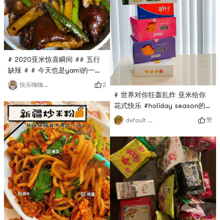
了新的牌子的螺蛳粉也要试试，
以后想回国去广西吃纯正的螺蛳
粉啊哈哈哈哈(ФωФ)2020结束
还有一天。希望2021大家都能够
健康平安！顺遂如意！# 新的一
# 2020亚米惊喜瞬间 ## 五行
年要更好呀！ #
缺辣 # # 今天也是yami的一天
# # 温暖小厨房 # # 世界对你
2
快乐嗨嗨烦恼拜拜
狂轰乱炸 亚米给你花式快乐 #
# 世界对你狂轰乱炸 亚米给你
用 新疆爆辣米粉的 料 做的干锅
花式快乐 #holiday season的零
猪蹄先卤 冷却后 再炒随便加点
食有了😃！世界对你狂轰乱炸，
赞
default user7777
青菜 土豆好吃😋
亚米给你盖零食高楼！