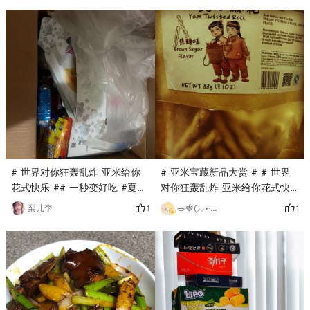
# 世界对你狂轰乱炸 亚米给你
# 亚米宝藏新品大赏 # # 世界
花式快乐 ## 一秒变好吃 #夏日
对你狂轰乱炸 亚米给你花式快
炎炎希望疫情早日结束，祝大家
乐 # # 爱吃又想瘦 # # 今天也
1
1
梨儿李
🥗🍓(⸝⸝•‧̫•⸝⸝)我的Oo奶泡 🌝🍑
一起好好吃饭，保重身体
是yami的一天 # 这个松露黑巧
克力味儿口感浓厚纯正！与美小
麻花超出我的意料的好吃呀😋下
次一定多囤点(｡˘•ε•˘｡)还有网红美
食等着拆包煮煮好不好吃…但是
螺蛳粉是真的赞赞👍🏻柳全，好欢
螺，螺霸王，都很不错。这次来