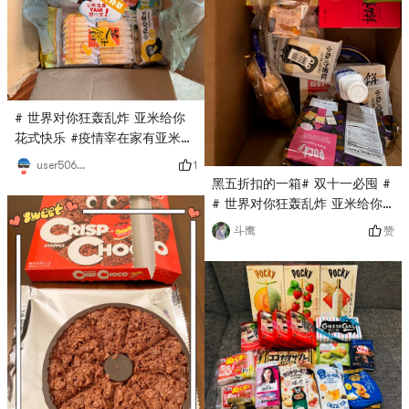
觉比其它的更加浓郁一些煮螺蛳
粉时候 不是需要煮两次粉嘛 第
一次煮的8成熟 然后捞出来 用凉
水洗净第二次煮粉的时候 就要
把粉和料包同时放入锅里煮 这
样煮出来的粉就！超级！入味！
# 世界对你狂轰乱炸 亚米给你
贼好吃了😋图2的抹茶小零食也
花式快乐 #疫情宰在家有亚米什
很好吃 这次还买了黑糖沙琪玛
么也不愁，我要做个快乐的小胖
1
user5066012695
虽然胖胖 但是真的很喜欢💕#
子
黑五折扣的一箱# 双十一必囤 #
来亚米才知道的美食 # # 元气
# 世界对你狂轰乱炸 亚米给你
亚米红 # # 如7而至
花式快乐 #谢谢亚米网的食物
赞
斗鹰