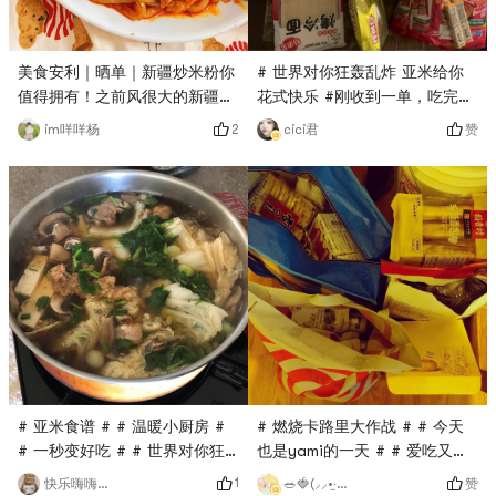
美食安利｜晒单｜新疆炒米粉你
# 世界对你狂轰乱炸 亚米给你
值得拥有！之前风很大的新疆炒
花式快乐 #刚收到一单，吃完金
米粉我终于吃上了！！我买到的
磨坊重庆小面，又下了两单，疫
2
赞
im咩咩杨
cici君
是微辣口味的品牌是“粉鲜佳”！
情在家，2020最后一个月三单
米粉提前12小时浸泡才能缩短煮
鼓励自己，明年都会好起来的。
粉的时间！不然要煮45分钟米粉
口感很劲道Q弹！！家里没什么
配菜就放了肥牛鸡蛋葱和青菜！
泡好的米粉先煮10分钟捞出过凉
水备用！锅里热油炒鸡蛋捞出放
葱花爆香放肥牛炒香！放青菜🥬
和米粉➕料包后加一丢丢水！收
干水份就可以起锅现在码字都还
在回味！😂可能我买到的是微辣
对我来说一点都不辣！料包放了
# 亚米食谱 # # 温暖小厨房 #
# 燃烧卡路里大作战 # # 今天
一整袋虽然看着红油很多的样
# 一秒变好吃 # # 世界对你狂
也是yami的一天 # # 爱吃又想
子…但辣度真的很低巴不得自己
轰乱炸 亚米给你花式快乐 #冬
瘦 # # 世界对你狂轰乱炸 亚米
1
赞
快乐嗨嗨烦恼拜拜
🥗🍓(⸝⸝•‧̫•⸝⸝)我的Oo奶泡 🌝🍑
再放几勺辣椒酱😂第一口还行越