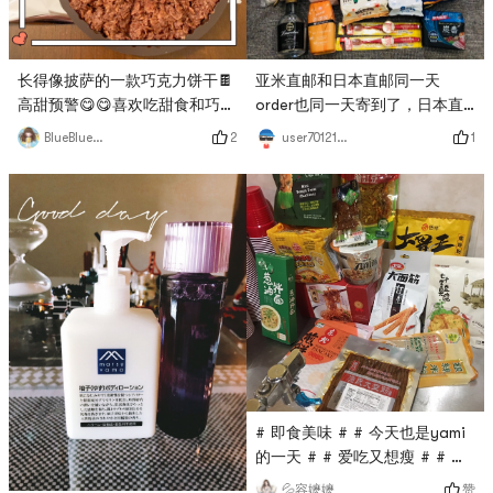
亚米直邮和日本直邮同一天
长得像披萨的一款巧克力饼干🍫
order也同一天寄到了，日本直
高甜预警😋😋喜欢吃甜食和巧克
邮速度！😄😄超级推荐一风堂拉
力的小伙伴一定不能错过这款饼
1
2
user7012168875
BlueBlue426
面、这是第二次回购了、比一兰
干。很甜但也真的很好吃。造型
好吃多了！小饼干们也很好吃😋
独特，薄薄的一片，刚好一口一
特别是蓝色那个巧克力味的，回
片。浓郁的巧克力味道加上燕麦
购+1。Laundrin这个经典花香喷
脆脆的口感，配茶，配咖啡，配
雾超好闻的，下一次准备入手同
牛奶都可以。虽然可能会因为太
味道的柔顺剂和扩香！# 来亚米
甜而有罪恶感，不过一盒量也不
才知道的美食 # # 世界对你狂
多，一次少吃一点，还是可以驾
轰乱炸 亚米给你花式快乐 #
驭的。# 高颜值美食 # # 世界
对你狂轰乱炸 亚米给你花式快
乐 #
# 即食美味 # # 今天也是yami
的一天 # # 爱吃又想瘦 # # 世
界对你狂轰乱炸 亚米给你花式
赞
💦容嬷嬷