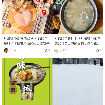
# 温暖小家养成记 # # 我的早
# 我的早餐打卡 ## 温暖小家养
餐打卡 #朋友给做的生日蛋糕🎂
成记 #自己包的扁肉，多少都能
吃完😋😋😋😋😋
2
3
Cmn
yubi