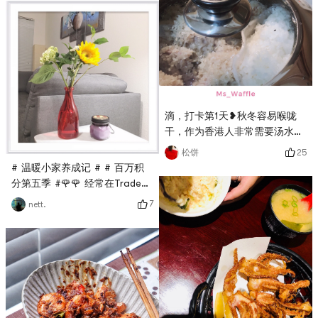
# 快乐宅零食清单 # # 亚米真
的6 #
滴，打卡第1天❥秋冬容易喉咙
干，作为香港人非常需要汤水滋
润，刚好华人超市售卖西洋菜，
25
松饼
婆婆便弄了西洋菜猪骨汤，这汤
# 温暖小家养成记 # # 百万积
有清热、祛肝火、滋阴的效果。
分第五季 #🌹🌹 经常在Trade
😘 # 燃烧卡路里大作战 ## 我
Joes买点鲜花犒劳一下辛苦的自
7
nett.
要当测评官第3期 # # 亚米厨房
己，有时候鲜艳欲滴，有时候淡
# # 温暖小家养成记 # # 我要
雅清新。🌹🌹漂亮的花开满各个
上精选 #
角落，自己看看满心欢喜，是我
爱的氛围和调调，生活不就是这
样，所有的小确幸都源于细节，
一点一点充盈着，努力让自己快
乐着～～～不畏将来，不念过