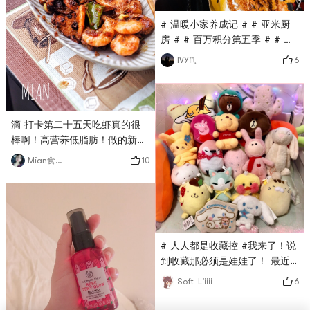
往，不负当下，如此安好～～～
～
# 温暖小家养成记 # # 亚米厨
房 # # 百万积分第五季 # # 开
年吃大餐 # 💕 Happy
6
IVY♏
Valentine’s Day我和老公认识以
来的第二个情人节，肚子里还有
个小情人😁吃日料只能吃熟的😂
吃冰淇淋…这里没家人，可以说
滴 打卡第二十五天吃虾真的很
实话了，哈哈，我连续吃三天冰
棒啊！高营养低脂肪！做的新加
淇淋了…哈哈…不让老公给我买
坡风味的 辣辣酸酸甜甜的！加
10
礼物买花，都给儿子买玩具了😂
Mian食记者
了柠檬叶和一点点椰浆# 我的早
明年就是三个人的情人节了~㊗
餐打卡 # # 温暖小家养成记 #
大家情人节快乐！！
# 团长群BO # # 私藏好货大曝
光 # # 燃烧卡路里大作战 #
# 人人都是收藏控 #我来了！说
到收藏那必须是娃娃了！ 最近
几年本人沉迷抓娃娃机以及各种
6
Soft_Liiiii
软软的玩偶🧸无法自拔 图一图
五 全是在国内娃娃机里抓到的