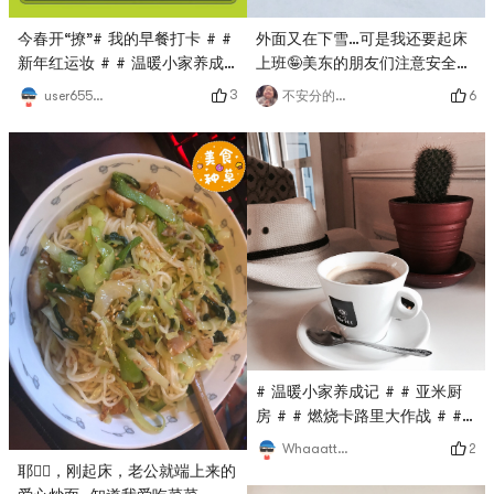
今春开“撩”# 我的早餐打卡 # #
外面又在下雪…可是我还要起床
新年红运妆 # # 温暖小家养成
上班🤪美东的朋友们注意安全呀
记 # # 快乐宅零食清单 # # 聊
# 温暖小家养成记 # # 哭泣 #
3
6
user6550639560
不安分的🐱
聊咱们村的那些中式风味 #
# 百万积分第五季 #
# 温暖小家养成记 # # 亚米厨
房 # # 燃烧卡路里大作战 # #
我的早餐打卡 #滴，打卡第六
2
WhaaattttAmIDoing
天！ 不喝咖啡会死星人 早上当
耶✌🏻，刚起床，老公就端上来的
然需要一杯暖暖的咖啡啦