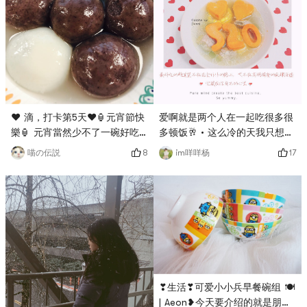
爱啊就是两个人在一起吃很多很
❤️ 滴，打卡第5天❤️🏮元宵節快
多顿饭🥂 • 这么冷的天我只想为
樂🏮 元宵當然少不了一碗好吃
你做顿饭😊 然后你开心的吃完
的湯圓啦～ 我最愛芝麻湯圓～
17
8
im咩咩杨
喵の伝説
并对着我笑这样我就满足了 #
你們呢？# 燃烧卡路里大作战 #
手机里舍不得删的照片 # # 私
# 温暖小家养成记 # # 亚米厨
藏好货大曝光 # # 我的早餐打
房 #
卡 # # 温暖小家养成记 #
❣生活❣可爱小小兵早餐碗组 🍽
| Aeon❥今天要介绍的就是朋友