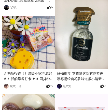
爱心炒面…知道我爱吃菜菜，给
我放好多菜菜，肉对我来说只是
4
IVY♏
装饰，哈哈…# 亚米厨房 ## 温
暖小家养成记 #
# 萌新报道 ## 温暖小家养成记
好物推荐-衣物篇这款衣物芳香
# # 我的早餐打卡 # # 国货种
喷雾是经典花香味道很小清新
草愿望清单 #安利一个超级可爱
个人觉得不呛鼻喷头ON OFF设
19
6
瘦成一道闪电
是六月
的吐司切割模具 让孩子爱上健
计也挺好的唯一一点持久度不是
康的早餐 其实我觉得还能盖在
很好 但是这个价格也对得起了#
饭 煎蛋 或者其他点心上 创意无
什么值得买 # # 开箱大吉 # #
限哦
温暖小家养成记 #