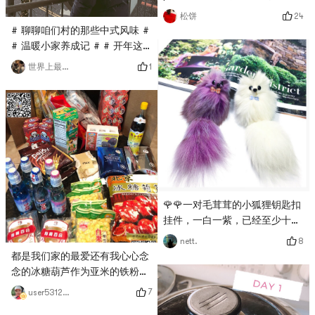
送我的碗，我的陶瓷碗和餐具上
24
松饼
印有不同的小小兵，有可爱顺眼
# 聊聊咱们村的那些中式风味 #
的餐具，食物整个就变得很美
# 温暖小家养成记 # # 开年这
味。🍮# 什么值得买 # # 温暖
样穿 #在优衣库买的羽绒衣陪了
1
世界上最美的
小家养成记 # # 2018剁手红榜
我好多个冬天，真的超暖和诶～
# # 国货种草愿望清单 # # 下
最近西雅图在下暴风雪，每天都
厨秘密武器 #
在铲雪中度过…
🌹🌹一对毛茸茸的小狐狸钥匙扣
挂件，一白一紫，已经至少十年
以上了，以前特别喜欢把玩，现
8
nett.
在尽管颜色都已经慢慢褪掉了，
都是我们家的最爱还有我心心念
依然很喜欢，我这是有多恋旧～
念的冰糖葫芦作为亚米的铁粉每
～～～🤣🤣# 百万积分第五季 #
一段时间都必须购一堆堆# 什么
7
user5312874918
# 温暖小家养成记 #
值得买 # # 温暖小家养成记 #