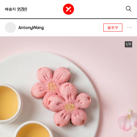
배송지
91789
AntonyWang
팔로우
1/9