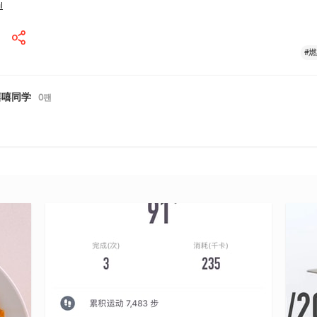
l
#
嘻嘻同学
0
팬