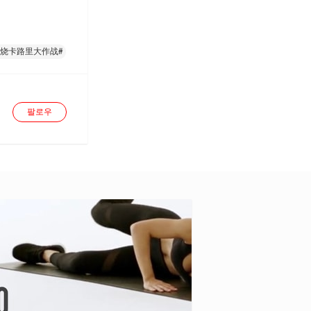
燃烧卡路里大作战#
팔로우