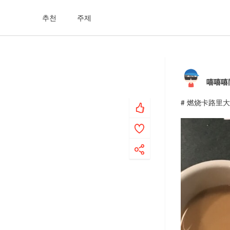
추천
주제
嘻嘻嘻
# 燃烧卡路里大作战 # D