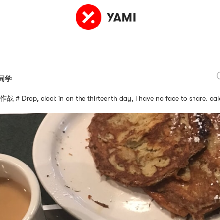
同学
rop, clock in on the thirteenth day, I have no face to share. calo