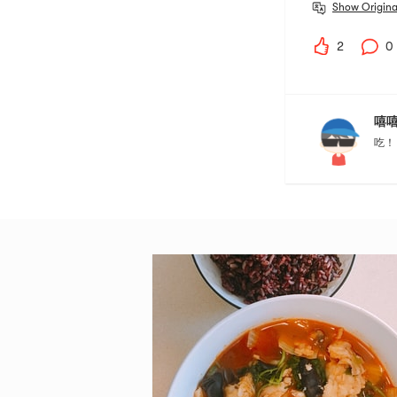
Show Origina
2
0
嘻
吃！