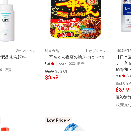
点
星
満
点
2オプション
明星食品
14オプション
保湿 泡洗顔料
一平ちゃん夜店の焼きそば 135g
【日本
チ（久光
(
)
·
4.6
1000+ 販売
965
評
痛を和ら
00+ 販売
$4.99
30% OFF
価
(
)
5.0
2
$3.49
F
4.6
評
$6.59
47
つ
価
$3.49
星、
5.0
5
つ
購入者特
つ
星、
販売元:
星
5
満
つ
Low Price
点
星
満