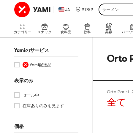
ラーメン
JA
91789
ポテトチップス
もち
福袋
カテゴリー
スナック
食料品
飲料
美容
フェイスマスク
Yamiのサービス
のり
Orto P
うどん
Yami配送品
表示のみ
Orto Parisi
セール中
全て
在庫ありのみを見ます
価格