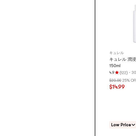
点
キュレル
キュレル 潤浸
150ml
(
)
·
4.9
3
122
評
$20.00
25% OF
価
$14.99
4.9
つ
星、
5
つ
星
Low Price
満
点