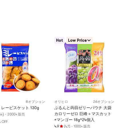
Hot
Low Price
8オプション
オリヒロ
26オプション
レービスケット 130g
ぷるんと蒟蒻ゼリーパウチ 大袋
カロリーゼロ 巨峰＋マスカット
)
·
2000+ 販売
64
+マンゴー 18g*24個入
 OFF
(
)
·
4.9
1000+ 販売
47