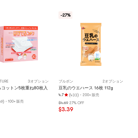
5
つ
-27%
星
満
点
ETURE
3オプション
ブルボン
2オプション
コットン5枚重ね80枚入
豆乳のウエハース 16枚 112g
(
)
·
4.7
200+ 販売
433
評
)
·
100+ 販売
69
$4.69
27% OFF
価
$3.39
4.7
つ
星、
5
つ