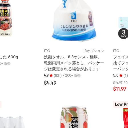
点
ITO
13オプション
ITO
た 600g
洗顔タオル、8.8オンス - 極厚、
フェイス
乾湿両用メイク落とし、パッケー
捨てフ
0+ 販売
ジは変更される場合があります
ーパッ
(
)
·
(
)
4.9
200+ 販売
5.0
531
2
評
評
$4.49
$14.97
20
価
価
$11.97
4.9
5.0
つ
つ
星、
星、
Low Pr
5
5
つ
つ
星
星
満
満