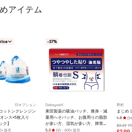
めアイテム
rice
-37%
13オプション
Dobayashi
野村
コットンクレンジン
東田製薬の吸油パッチ、痩身・減
まじめミ
2オンス×5枚入り
量用へそパッチ、お腹周りの脂肪
(
4.8
9
評
ック】
が多い方、湿気が多い方、脾胃が
$3.29
9%
価
弱い方に最適【セレブ御用達】ハ
(
)
·
00+ 販売
5.0
600+ 販売
9
$2.99