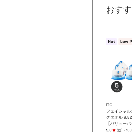
おすす
Hot
Low P
ITO
フェイシャル
グタオル 8.8
【バリューパ
(
)
·
5.0
10
12