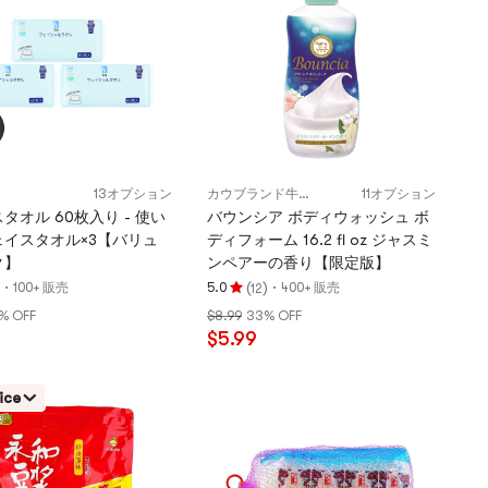
点
13オプション
カウブランド牛乳石鹸
11オプション
タオル 60枚入り - 使い
バウンシア ボディウォッシュ ボ
ェイスタオル×3【バリュ
ディフォーム 16.2 fl oz ジャスミ
ク】
ンペアーの香り【限定版】
·
(
)
·
100+ 販売
5.0
400+ 販売
12
評
% OFF
$8.99
33% OFF
価
$5.99
5.0
つ
星、
ice
5
つ
星
満