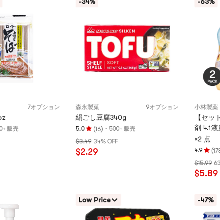
-34%
-63%
つ
つ
星
星
満
満
点
点
7オプション
森永製菓
9オプション
小林製薬
oz
絹ごし豆腐340g
【セッ
剤 4.1
(
)
·
0+ 販売
5.0
500+ 販売
16
評
×2 点
$3.49
34% OFF
価
(
$2.29
4.9
17
5.0
評
$15.99
6
つ
価
$5.89
星、
4.9
5
つ
つ
星、
Low Price
-47%
星
5
満
つ