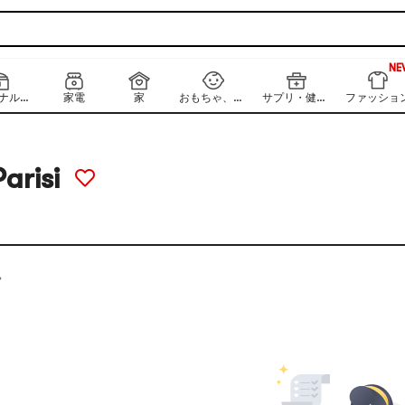
NE
99
NE
パーソナルケア
家電
家
おもちゃ、キッズ、ベビー
サプリ・健康食品
ファッショ
arisi