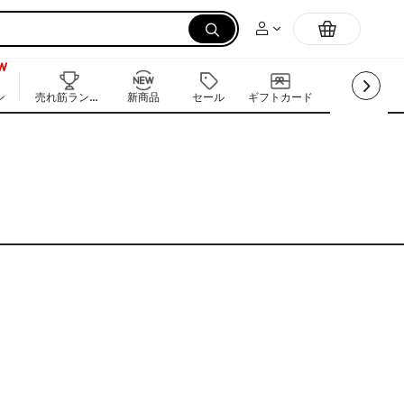
W
9+
W
ン
売れ筋ランキング
新商品
セール
ギフトカード
抹茶