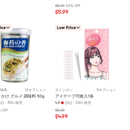
評
$8.99
33% OFF
価
$5.99
4.9
つ
星、
ice
Low Price
5
つ
星
満
点
MA味島
13オプション
モトンゼン
5オプション
かけ グルメ 調味料 50g
アイテープ72枚入1各
)
·
(
)
·
700+ 販売
4.9
200+ 販売
67
34
評
% OFF
$5.00
価
$4.99
4.9
つ
星、