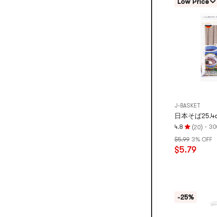
Low Price
5
つ
星
満
点
J-BASKET
日本そば25.4
(
)
·
4.8
30
20
評
$5.99
3% OFF
価
$5.79
4.8
つ
星、
5
つ
-25%
星
満