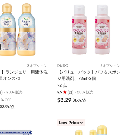
星
満
点
3オプション
DAISO
2オプション
ト】ランジェリー用液体洗
【バリューパック】パフ＆スポン
液量オンス×2
ジ用洗剤、78ml×2個
×2 点
)
·
(
)
·
400+ 販売
4.9
200+ 販売
8
21
評
$3.29
3% OFF
$1.64/点
価
$2.94/点
4.9
つ
星、
Low Price
5
つ