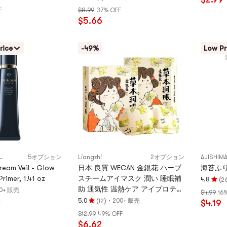
評
4.8
ーブ吸油パッチ 7枚入り/箱
F
$8.99
37% OFF
価
つ
$5.66
5.0
星、
つ
5
星、
つ
rice
-49%
Low Pr
5
星
つ
満
星
点
満
点
・ポー ボーテ
5オプション
Liangzhi
2オプション
AJISHI
ream Veil - Glow
日本 良質 WECAN 金銀花 ハーブ
海苔ふり
Primer, 1.41 oz
スチームアイマスク 潤い 睡眠補
(
4.8
2
評
助 通気性 温熱ケア アイプロテク
0+ 販売
$4.99
16
価
ション 疲労軽減 クマ改善 遅延暖
(
)
·
5.0
200+ 販売
12
$4.19
F
評
4.8
房パッチ 10枚入 ブランド委託中
$12.99
49% OFF
価
つ
国Wecan生産
$6.62
5.0
星、