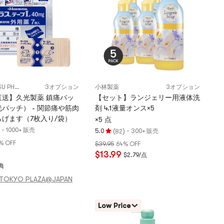
星
満
点
HISAMITSU PHARMACEUTICAL
3オプション
小林製薬
3オプション
直送】久光製薬 鎮痛パッ
【セット】ランジェリー用液体洗
パッチ） - 関節痛や筋肉
剤 4.1液量オンス×5
げます（7枚入り/袋）
×5 点
·
1000+ 販売
(
)
·
5.0
300+ 販売
82
評
% OFF
$39.95
64% OFF
価
$13.99
$2.79/点
5.0
典
つ
星、
TOKYO PLAZA@JAPAN
5
つ
Low Price
星
満