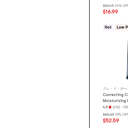
評
$22.45
24% OF
価
$16.99
5.0
つ
星、
Hot
Low P
5
つ
星
満
点
クレ・ド
Correcting C
Moisturizing 
(
)
·
4.9
50
179
評
$65.69
19% OF
価
$52.59
4.9
つ