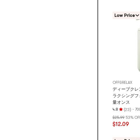
星、
5
Low Price
つ
星
満
点
OFF&RELAX
ディープクレ
ラクシングフォ
量オンス
(
)
·
4.8
70
23
評
$25.99
53% OF
価
$12.09
4.8
つ
星、