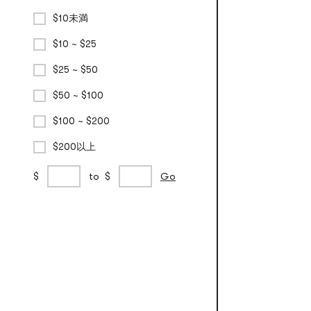
$10未満
$10 ~ $25
$25 ~ $50
$50 ~ $100
$100 ~ $200
$200以上
カ
min
max
$
to
$
Go
ス
price
price
タ
ム
価
格
帯