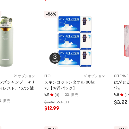
つ
5
星、
つ
-56%
5
星
つ
満
星
点
満
点
24オプション
ITO
13オプション
SELENA 
ンズシャンプー #リ
スキンコットンタオル 80枚
はがせる
レスト、15.55 液
×3【お得パック】
1箱
(
)
·
(
4.5
400+ 販売
4.8
11
4
評
評
0+ 販売
$3.22
$29.97
56% OFF
価
価
$12.99
F
4.5
4.8
つ
つ
星、
星、
5
5