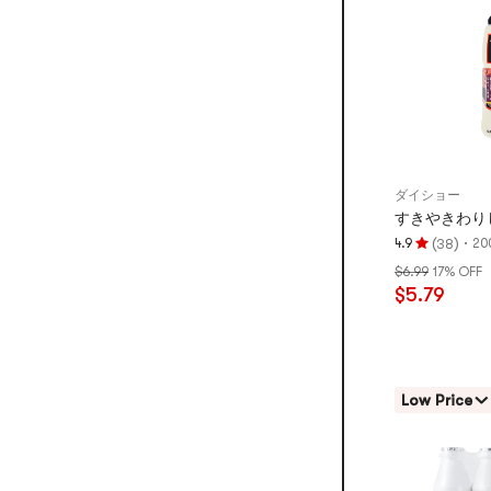
ダイショー
すきやきわりし
(
)
·
4.9
20
38
評
$6.99
17% OFF
価
$5.79
4.9
つ
星、
5
つ
Low Price
星
満
点