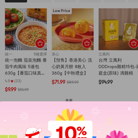
Low Price
統一
5種選擇
美心
立萬利
統一泡麵 茄皇泡麵 番
【預售】香港美心 流
台灣 立萬利
茄牛肉風味 5連包
心奶黃月餅 8枚入
DDDrops雞精15包-
630g【番茄口味真的
360g【中秋禮盒】
庭盒(原味) 滴雞精
很濃】
4.9
(33)
$71.99
$94.99
$89.99
$9.99
$10.99
查看
限時搶購
全部
美妝
居家
速食
飲料
點心
保健