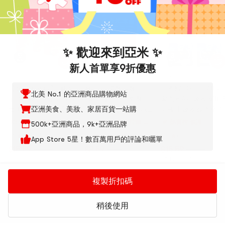
-43%
Low Price
Hot
Low Price
✨ 歡迎來到亞米 ✨
新人首單享9折優惠
麻六記
26種選擇
麻六記
4種選擇
KAO花王
8種選
【速食天花板】 麻六
麻六记 涼麵冷麵
日本KAO花王LAURIE
北美 No.1 的亞洲商品購物網站
記 酸辣粉 沖泡方便速
280g【勁道半乾麵+4
樂而雅A超吸收安睡
亞洲美食、美妝、家居百貨一站購
食地瓜粉 256g 【Q
包配料】【道地川味
列夜用吸收最強全方
彈粗粉 人氣新品】
鮮香爽辣】【包裝隨
位保護安睡褲晚安褲
#3 熱賣榜
螺螄粉 方便
#2 折扣榜
泡麵 拉麵 杯
#1 熱賣榜
個護
500k+亞洲商品，9k+亞洲品牌
機發貨】
褲型衛生棉M~L號5
粉絲 酸辣粉
麵 即食年糕
4.9
(48)
·
400+ 週銷
4.9
(46)
·
1000+ 週銷
5.0
(121)
·
600+ 週銷
App Store 5星！數百萬用戶的評論和曬單
入*3包入(包裝隨機
涼皮
$15.59
$2.59
$15.59
$27.39
$7.99
$32.97
送)【超值3包入】
$5.19/件 · 3件
1天
01:27:40
後結束
1天
01:27:40
後結束
1天
01:27:40
後結束
我們正在使用 Cookies 來改善用戶體驗
複製折扣碼
要管理您的偏好，請訪問
Cookies 政策
頁面了解更多信息。
爆款到貨，每小時更新
管理設置
拒絕全部
接受全部
稍後使用
亞米
分類
曬單
購物車
我的
全部
速食
零食
飲料
美妝
個護
電器
居家