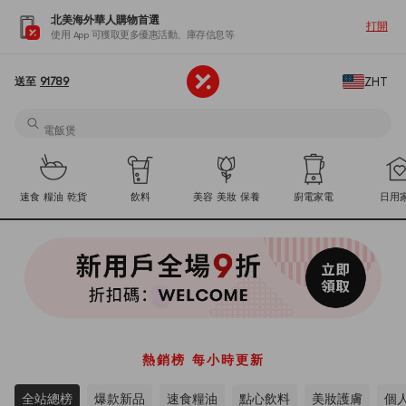
北美海外華人購物首選
打開
使用 App 可獲取更多優惠活動、庫存信息等
電飯煲
薯片
ZHT
送至
91789
拉麵
薯片
電飯煲
全部分類
臺灣好食光
港台好味
送禮指南
沸騰火
薯片
速食 糧油 乾貨
飲料
美容 美妝 保養
廚電家電
日用
熱銷榜 每小時更新
全站總榜
爆款新品
速食糧油
點心飲料
美妝護膚
個