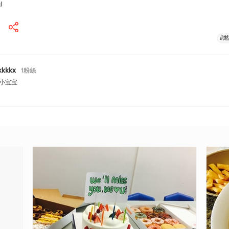
l
#
kkkkx
1
粉絲
小宝宝