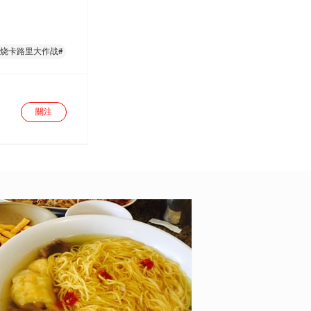
燃烧卡路里大作战#
關注