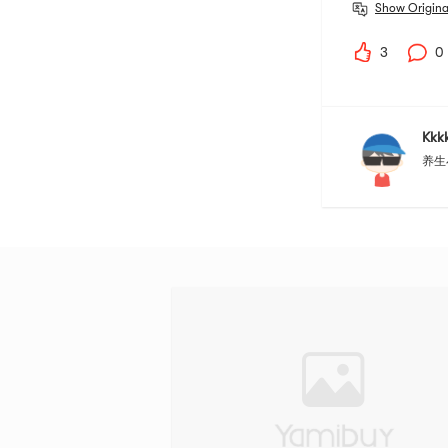
Show Origina
3
0
Kkk
养生