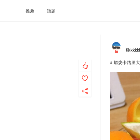
推薦
話題
Kkkkkk
# 燃烧卡路里大作战 