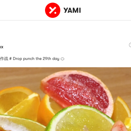
kx
# Drop punch the 29th day 🍊