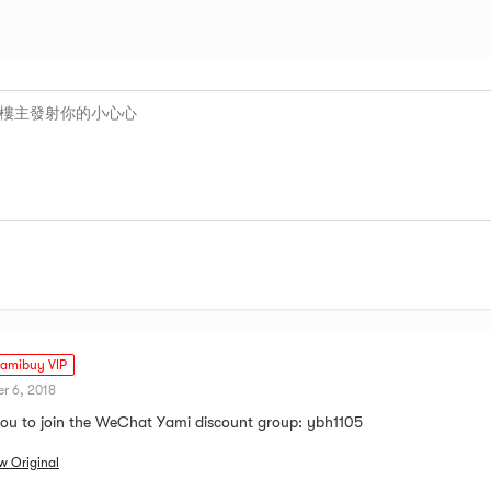
amibuy VIP
r 6, 2018
you to join the WeChat Yami discount group: ybh1105
w Original