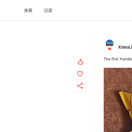
推薦
話題
KristaL
The first Yamib