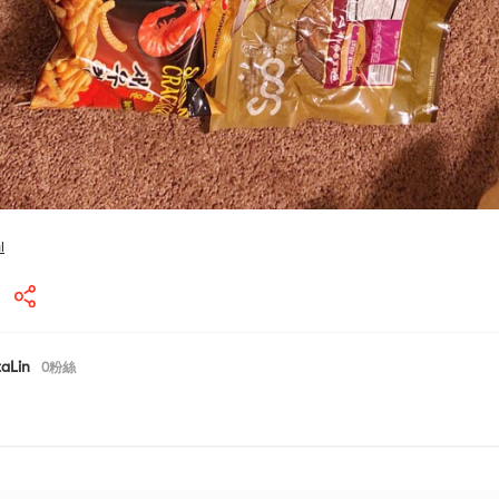
l
taLin
0
粉絲