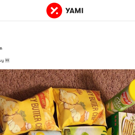
in
uy 🆕