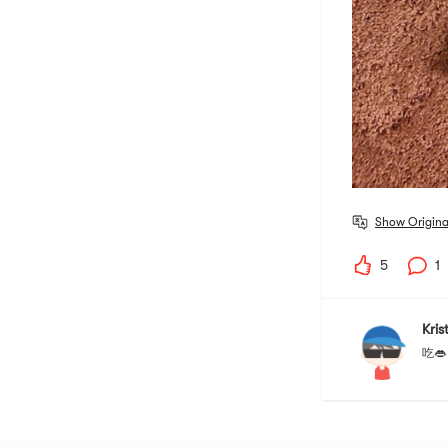
Show Origina
5
1
Kris
吃👄