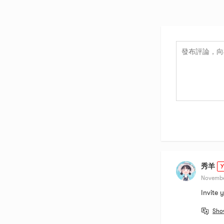
秀羊
Y
Novembe
Invite 
Sho