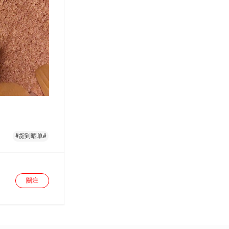
#货到晒单#
關注