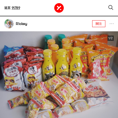
送至
91789
Rickey
關注
奇多 玉米棒 日式牛排口味 50g
咪咪蝦條 10包入 童年回憶
【童年經典】台灣統一 小浣熊乾脆麵 銷魂辣蟹味 35g
台灣統一 小茗同學 冷泡青檸紅茶 480ml 包裝隨機發
1/2