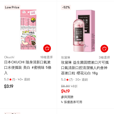
Low Price
-52%
Okuchi
18種選擇
玫黛琳
3種選擇
日本OKUCHI 隨身清新口氣漱
玫黛琳 益生菌固體漱口片可攜
口水便攜裝 美白 #蜜桃味 5條
口氣清新口腔清潔懶人約會神
入
器漱口粒 櫻花沁白 18g
5.0
(1)
·
40+ 週銷
5.0
(7)
·
30+ 週銷
$3.19
$8.80
48折
$4.19
參與買贈
4 張優惠券可用