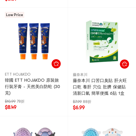
Low Price
ETT HOJAKDO
藤奈本川
韓國 ETT HOJAKDO 原裝旅
藤奈本川 口苦口臭貼 肝火旺
行裝牙膏 - 天然美白防蛀 (30
口乾 養肝 穴位 肚臍 保健貼
克)
清新口氣 簡單便攜 6貼 1盒
$10.99
78折
$7.99
88折
$8.49
$6.99