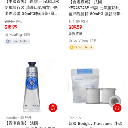
【中國直郵】 白惜 mini漱口水
【香港直郵】 法國
便攜旅行裝 清新口氣獨立小瓶
KÉRASTASE 卡詩 元氣薑奶瓶
出差必備 36ml*3瓶(山茶+鳳梨
盈潤洗髮精 80ml*3 強韌防斷
+龍井)
發 控油清潔 保濕滋養 旅行套
$19.64
97折
$42.59
93折
裝
$18.99
$39.59
參與買贈
由
Hualing
銷售
由
La Viilens
銷售
Silver Seller
Gold Seller
L'occitane歐舒丹
Bodyluv
【香港直郵】 法國
韓國 Bodyluv Puresome 迷你