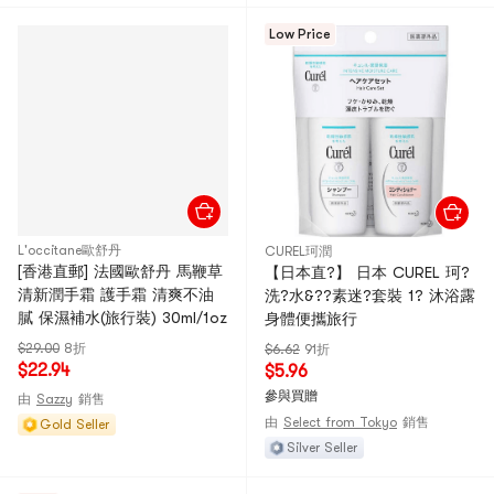
Low Price
L'occitane歐舒丹
CUREL珂潤
[香港直郵] 法國歐舒丹 馬鞭草
【日本直?】 日本 CUREL 珂?
清新潤手霜 護手霜 清爽不油
洗?水&??素迷?套裝 1? 沐浴露
膩 保濕補水(旅行裝) 30ml/1oz
身體便攜旅行
$29.00
8折
$6.62
91折
$22.94
$5.96
參與買贈
由
Sazzy
銷售
由
Select from Tokyo
銷售
Gold Seller
Silver Seller