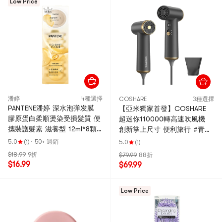
Low Price
潘婷
4種選擇
COSHARE
3種選擇
PANTENE潘婷 深水泡弹发膜
【亞米獨家首發】COSHARE
膠原蛋白柔順燙染受損髮質 便
超迷你110000轉高速吹風機
攜裝護髮素 滋養型 12ml*8顆
創新掌上尺寸 便利旅行 #青銅
【兩種包裝隨機發貨】
HP10U
5.0
(1)
·
50+ 週銷
5.0
(1)
$18.99
9折
$79.99
88折
$16.99
$69.99
Low Price