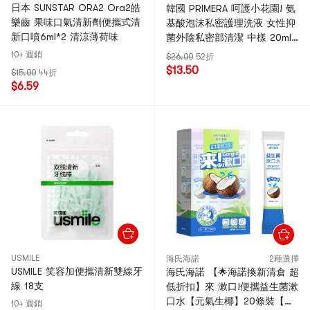
日本 SUNSTAR ORA2 Ora2皓
韓國 PRIMERA 呵護小花園! 氨
樂齒 果味口氣清新劑便攜式清
基酸泡沫私密護理洗液 女性抑
新口噴6ml*2 清涼薄荷味
菌外陰私密部清潔 中樣 20ml
2支
10+ 週銷
$26.00
52折
$13.50
$15.00
44折
$6.59
USMILE
海氏海諾
2種選擇
USMILE 笑容加便攜清新雙線牙
海氏海諾 【🌟海諾換新清倉 超
線 18支
低折扣】來 漱口!便攜益生菌漱
口水【元氣生椰】20條裝【溫
10+ 週銷