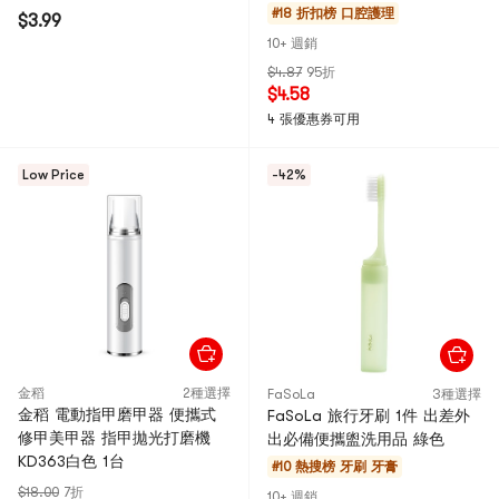
和不刺激 清透果香 隨時好口
#18 折扣榜
口腔護理
$3.99
氣】
10+ 週銷
$4.87
95折
$4.58
4 張優惠券可用
Low Price
-42%
金稻
2種選擇
FaSoLa
3種選擇
金稻 電動指甲磨甲器 便攜式
FaSoLa 旅行牙刷 1件 出差外
修甲美甲器 指甲拋光打磨機
出必備便攜盥洗用品 綠色
KD363白色 1台
#10 熱搜榜
牙刷 牙膏
$18.00
7折
10+ 週銷