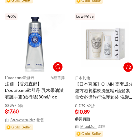
Gold Seller
Gold Seller
-40%
Low Price
L'occitane歐舒丹
4種選擇
日本其他
法國 【香港直郵】
【日本直郵】CHAIN 高奢成分
L'occitane歐舒丹 乳木果油滋
處方滋養柔軟洗髮精+護髮素
養護手霜(旅行裝)30ml/1oz
仙女必備旅行洗護套裝 洗髮精
50ml+護髮素50g 寶寶可用
$29.47
6折
$17.79
62折
$17.60
$10.89
參與買贈
由
StrawberryNet
銷售
由
MiauMall
銷售
Gold Seller
Gold Seller