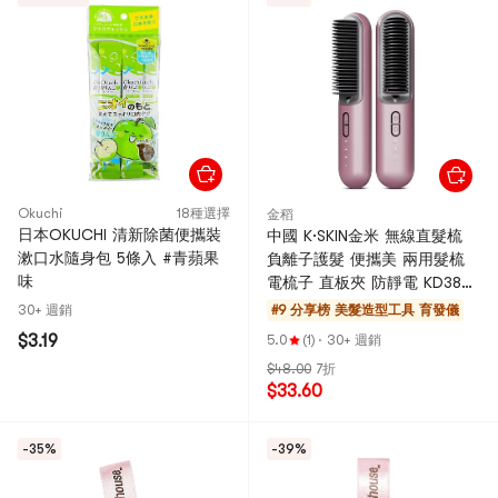
Okuchi
18種選擇
金稻
日本OKUCHI 清新除菌便攜裝
中國 K·SKIN金米 無線直髮梳
漱口水隨身包 5條入 #青蘋果
負離子護髮 便攜美 兩用髮梳
味
電梳子 直板夾 防靜電 KD382S
1台
30+ 週銷
#9 分享榜
美髮造型工具 育發儀
$3.19
5.0
(1)
·
30+ 週銷
$48.00
7折
$33.60
-35%
-39%