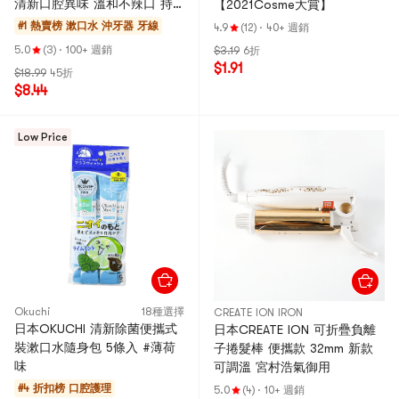
清新口腔異味 溫和不辣口 持
【2021Cosme大賞】
久留香 25條入 #檸檬口味 舒
#1 熱賣榜
漱口水 沖牙器 牙線
4.9
(12)
·
40+ 週銷
爽檸香 2021Cosme大賞】
5.0
(3)
·
100+ 週銷
$3.19
6折
$1.91
$18.99
45折
$8.44
Low Price
Okuchi
18種選擇
CREATE ION IRON
日本OKUCHI 清新除菌便攜式
日本CREATE ION 可折疊負離
裝漱口水隨身包 5條入 #薄荷
子捲髮棒 便攜款 32mm 新款
味
可調溫 宮村浩氣御用
#4 折扣榜
口腔護理
5.0
(4)
·
10+ 週銷