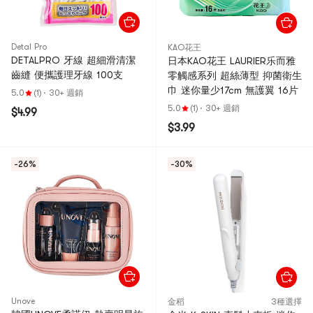
Detal Pro
KAO花王
DETALPRO 牙線 超細滑清潔
日本KAO花王 LAURIER乐而雅
齒縫 便攜護理牙線 100支
零觸感系列 超絲薄型 抑菌衛生
巾 迷你量少17cm 無護翼 16片
5.0
(1)
·
30+ 週銷
5.0
(1)
·
30+ 週銷
$4.99
$3.99
-26%
-30%
Unove
金稻
3種選擇