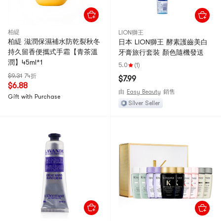
柏緹
LION獅王
柏緹 滋潤保濕補水防乾裂秋冬
日本 LION獅王 酵素護齒美白
持久留香便攜式手霜【青茶溫
牙膏旅行套裝 顏色隨機發送
潤】45ml*1
5.0
(1)
$9.31
74折
$7.99
$6.88
由
Easy Beauty
銷售
Gift with Purchase
Silver Seller