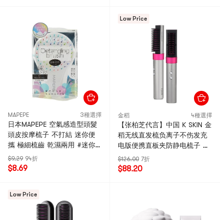
Low Price
MAPEPE
3種選擇
金稻
4種選擇
日本MAPEPE 空氣感造型頭髮
【张柏芝代言】中国 K SKIN 金
頭皮按摩梳子 不打結 迷你便
稻无线直发梳负离子不伤发充
攜 極細梳齒 乾濕兩用 #迷你
电版便携直板夹防静电梳子 灰
款白色七彩 【限定七彩系列】
色 1件
$9.29
94折
$126.00
7折
$8.69
$88.20
Low Price