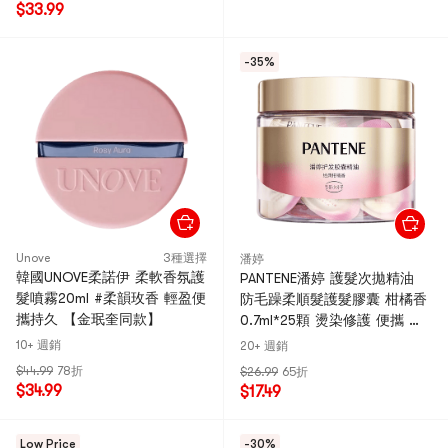
$33.99
-35%
Unove
3種選擇
潘婷
韓國UNOVE柔諾伊 柔軟香氛護
PANTENE潘婷 護髮次拋精油
髮噴霧20ml #柔韻玫香 輕盈便
防毛躁柔順髮護髮膠囊 柑橘香
攜持久 【金珉奎同款】
0.7ml*25顆 燙染修護 便​​攜 更
順更亮
10+ 週銷
20+ 週銷
$44.99
78折
$26.99
65折
$34.99
$17.49
Low Price
-30%