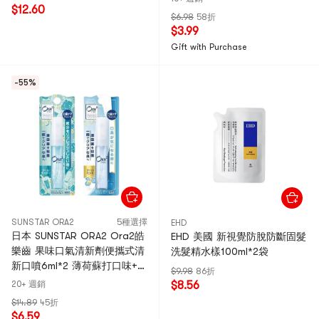
$12.60
$6.98
58折
$3.99
Gift with Purchase
-55%
SUNSTAR ORA2
5種選擇
EHD
日本 SUNSTAR ORA2 Ora2皓
EHD 美國 新視覺防脫防斷固髮
樂齒 果味口氣清新劑便攜式清
洗髮精水樣100ml*2袋
新口噴6ml*2 薄荷蘇打口味+
$9.98
86折
清涼薄荷味
20+ 週銷
$8.56
$14.89
45折
$6.59