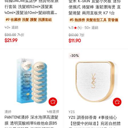
韓國UNOVE柔諾伊 熱賣明星旅
金米 K-SKIN 直髮小夾板 迷你
行套裝 洗髮精52ml+護髮素
便攜式 捲髮棒 蓬鬆瀏海燙 直
40ml+護髮油10ml+髮絲噴霧
髮捲髮 兩用直板夾 K7 1台
30ml 多步驟修護柔順便攜帶套
#9 收藏榜
洗髮 護髮 洗護套組
#5 熱搜榜
美髮造型工具 育發儀
裝
40+ 週銷
4.5
(4)
·
50+ 週銷
$30.00
74折
$17.00
7折
$21.99
$11.90
-30%
潘婷
4種選擇
YZS
PANTENE潘婷 深水泡彈高濃髮
YZS 調香師香膏 #事後傾心
膜 透明質酸精華&維他命原B5
【戀愛中的味道】宛若自然體