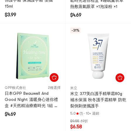
你護手霜 保濕護手霜 便攜
鬆時光迷你禮盒 #睡眠薰衣草
15ml
熱敷蒸氣眼罩 ×1泡澡粉 ×1
$3.99
$4.69
-31%
GPP株式會社
2種選擇
米立
日本GPP Beauwell And
米立 377美白護手精華霜80g
Good Night 溫暖身心迷你禮
補水保濕 秋冬護手霜精華 防乾
盒 #天然精油療癒時光 1組 熱
裂倒刺便攜護手
敷眼罩 ×1泡澡粉 ×1
5.0
(1)
·
10+ 週銷
$4.69
$9.55
69折
$6.58