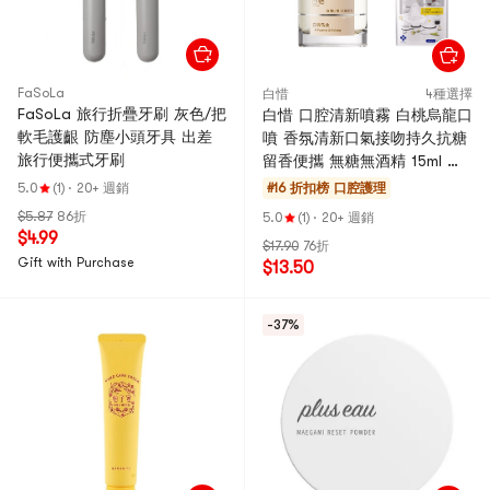
FaSoLa
白惜
4種選擇
FaSoLa 旅行折疊牙刷 灰色/把
白惜 口腔清新噴霧 白桃烏龍口
軟毛護齦 防塵小頭牙具 出差
噴 香氛清新口氣接吻持久抗糖
旅行便攜式牙刷
留香便攜 無糖無酒精 15ml 贈
漱口水12ml*2
5.0
(1)
·
20+ 週銷
#16 折扣榜
口腔護理
$5.87
86折
5.0
(1)
·
20+ 週銷
$4.99
$17.90
76折
Gift with Purchase
$13.50
-37%