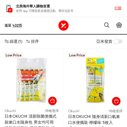
北美海外華人購物首選
打開
使用 App 可獲取更多優惠活動、庫存信息等
送至
43215
篩選
(1)
排序
亞米發貨
Low Price
Low Price
Okuchi
18種選擇
Okuchi
18種選擇
日本OKUCHI 清新除菌便攜式
日本OKUCHI 隨身清新口氣漱
裝漱口水隨身包 男女均可用
口水便攜裝 檸檬味 5枚入