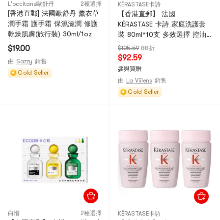
L'occitane歐舒丹
2種選擇
KÉRASTASE卡詩
[香港直郵] 法國歐舒丹 薰衣草
【香港直郵】 法國
潤手霜 護手霜 保濕滋潤 修護
KÉRASTASE 卡詩 家庭洗護套
乾燥肌膚(旅行裝) 30ml/1oz
裝 80ml*10支 多效選擇 控油
豐盈蓬鬆清潔 旅行便攜
$19.00
$105.59
88折
$92.59
由
Sazzy
銷售
參與買贈
Gold Seller
由
La Viilens
銷售
Gold Seller
白惜
2種選擇
KÉRASTASE卡詩