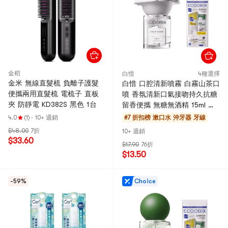
金稻
白惜
4種選擇
金米 無線直髮梳 負離子護髮
白惜 口腔清新噴霧 白霧山茶口
便攜兩用直髮梳 電梳子 直板
噴 香氛清新口氣接吻持久抗糖
夾 防靜電 KD382S 黑色 1台
留香便攜 無糖無酒精 15ml 贈
漱口水12ml*2
4.0
(1)
·
10+ 週銷
#7 折扣榜
漱口水 沖牙器 牙線
$48.00
7折
10+ 週銷
$33.60
$17.90
76折
$13.50
-59%
Choice