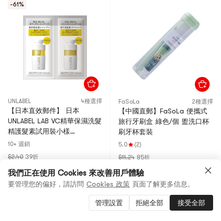
-61%
UNLABEL
4種選擇
FaSoLa
2種選擇
【日本直效郵件】 日本
【中國直郵】FaSoLa 便攜式
UNLABEL LAB VC精華保濕洗髮
旅行牙刷盒 綠色/個 盥洗口杯
精護髮素試用裝小樣
刷牙杯套裝
12ml+12ml
10+ 週銷
5.0
(2)
$2.40
39折
$11.24
85折
$0.93
$9.55
我們正在使用 Cookies 來改善用戶體驗
參與買贈
由
Excelenty@CHINA
銷售
要管理您的偏好，請訪問
Cookies 政策
頁面了解更多信息。
1 張優惠券可用
Gold Seller
由
Japan Futaba@JAPAN
銷售
管理設置
拒絕全部
接受全部
Gold Seller