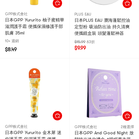
GPP株式會社
PLUS EAU
日本GPP Yururito 柚子蜜精華
日本PLUS EAU 瀏海蓬鬆控油
滋潤護手霜 便攜保濕修護手部
定型粉 吸油防出油 持久清爽
肌膚 35ml
便攜鏡盒裝 頭髮蓬鬆神器
10+ 週銷
$15.99
63折
$9.99
$8.49
GPP株式會社
GPP株式會社
2種選擇
日本GPP Yururito 金木犀 迷
日本GPP And Good Night 放