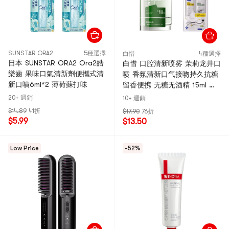
SUNSTAR ORA2
5種選擇
白惜
4種選擇
日本 SUNSTAR ORA2 Ora2皓
白惜 口腔清新喷雾 茉莉龙井口
樂齒 果味口氣清新劑便攜式清
喷 香氛清新口气接吻持久抗糖
新口噴6ml*2 薄荷蘇打味
留香便携 无糖无酒精 15ml 贈
漱口水12ml*2
20+ 週銷
10+ 週銷
$14.89
41折
$17.90
76折
$5.99
$13.50
Low Price
-52%