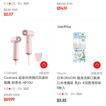
5.0
(3)
·
50+ 週銷
$64.99
84折
$54.19
$3.19
65折
$2.07
Low Price
COSHARE
3種選擇
Okuchi
18種選擇
Coshare 超迷你便攜式高速吹
日本OKUCHI 隨身清新口氣漱
風機 錆青色 HP10U
口水便攜裝 美白 #清透薄荷味
5枚入
5.0
(3)
·
20+ 週銷
4.8
(5)
·
30+ 週銷
$79.99
88折
$69.99
$3.33