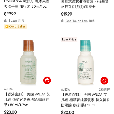
L'occitane 歐舒丹 乳木果經
便攜式過濾淋浴噴頭 - (僅用於
典潤手霜 旅行裝 30ml/1oz
旅行迷你噴頭))過濾器
$29.99
$19.99
由
Sazzy
銷售
由
One Touch Lab
銷售
Gold Seller
Low Price
AVEDA
AVEDA
2種選擇
【香港直郵】 美國 AVEDA 艾
【香港直郵】 美國 AVEDA 艾
凡達 薄荷迷迭香洗髮精(旅行
凡達 植萃菁純護髮素 持久留香
裝) 50ml/1.7oz
防毛躁 (旅行裝) 50ml
50ml/1.7oz
$23.00
$20.00