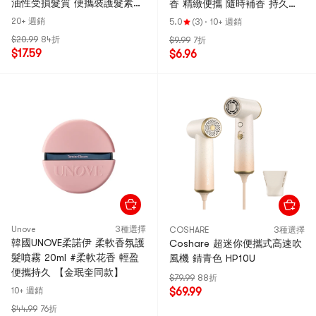
油性受損髮質 便攜裝護髮素
香 精緻便攜 隨時補香 持久留
清潤型 12ml*8顆
香12H 敏感肌可用
20+ 週銷
5.0
(3)
·
10+ 週銷
$20.99
84折
$9.99
7折
$17.59
$6.96
Unove
3種選擇
COSHARE
3種選擇
韓國UNOVE柔諾伊 柔軟香氛護
Coshare 超迷你便攜式高速吹
髮噴霧 20ml #柔軟花香 輕盈
風機 錆青色 HP10U
便攜持久 【金珉奎同款】
$79.99
88折
10+ 週銷
$69.99
$44.99
76折