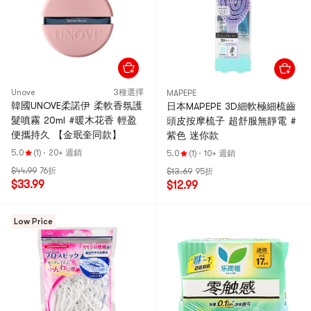
Unove
3種選擇
MAPEPE
韓國UNOVE柔諾伊 柔軟香氛護
日本MAPEPE 3D細軟極細梳齒
髮噴霧 20ml #暖木花香 輕盈
頭皮按摩梳子 超舒服無靜電 #
便攜持久 【金珉奎同款】
紫色 迷你款
5.0
(1)
·
20+ 週銷
5.0
(1)
·
10+ 週銷
$44.99
76折
$13.69
95折
$33.99
$12.99
Low Price