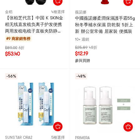
金稻
4種選擇
薇諾娜
【张柏芝代言】中国 K SKIN金
中國薇諾娜柔潤保濕護手霜55g
稻无线直发梳负离子护发便携
秋冬季補水保濕 防乾裂 5折上
两用发梳电梳子直板夹防静电
新 辦公室常備 居家裝 便攜裝
黑色 1件
#9 商家銷售榜
10+ 週銷
$25.89
48折
$89.00
6折
$12.19
$53.40
參與買贈
-56%
-48%
SUNSTAR ORA2
5種選擇
PRIMERA