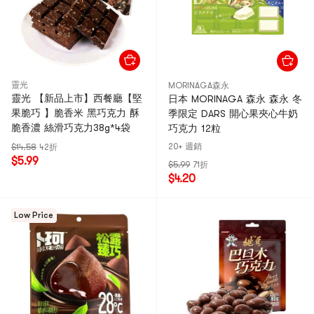
靈光
MORINAGA森永
靈光 【新品上市】西餐廳【堅
日本 MORINAGA 森永 森永 冬
果脆巧 】脆香米 黑巧克力 酥
季限定 DARS 開心果夾心牛奶
脆香濃 絲滑巧克力38g*4袋
巧克力 12粒
20+ 週銷
$14.58
42折
$5.99
$5.99
71折
$4.20
Low Price