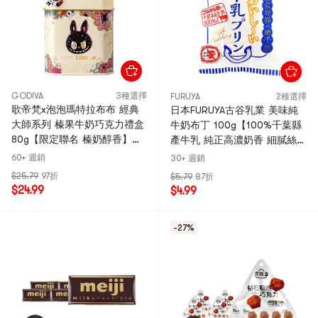
GODIVA
3種選擇
FURUYA
2種選擇
歌帝梵x泡泡瑪特拉布布 經典
日本FURUYA古谷乳業 美味純
大師系列 榛果牛奶巧克力禮盒
牛奶布丁 100g【100%千葉縣
80g【限定聯名 榛奶醇香】
產牛乳 純正高濃奶香 細膩絲滑
【送禮必備】
】【酪農發祥之地名產 】
60+ 週銷
30+ 週銷
$25.79
97折
$5.79
87折
$24.99
$4.99
-27%