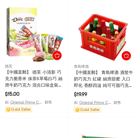
德芙
青島啤酒
【中國直郵】 德芙 小清新 巧
【中國直郵】 青島啤酒 酒筐牛
克力脆香米 抹茶&草莓白巧 絲
奶巧克力 紅罐 絲滑甜蜜 入口
滑牛奶巧克力 混合口味盒裝
即化 香醇四溢 純可可脂巧克力
休閒零食糖果小吃 204g
博物館官方文創 休閒零食 伴手
$15.00
$19.99
禮 72g
由
Oriental Prime Choices
銷售
由
Oriental Prime Choices
銷售
Gold Seller
Gold Seller