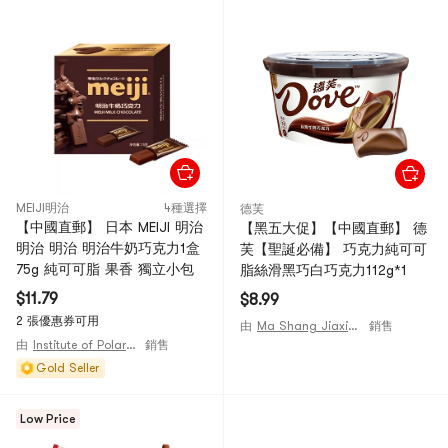
MEIJI明治
4種選擇
德芙
【中國直郵】 日本 MEIJI 明治
【黑五大促】【中國直郵】 德
明治 明治 明治牛奶巧克力1盒
芙【聖誕必備】 巧克力純可可
75g 純可可脂 果香 獨立小包
脂絲滑黑巧白巧克力112g*1
$11.79
$8.99
2 張優惠券可用
由
Ma Shang Jiaxing Mall
銷售
由
Institute of Polar Substances
銷售
Gold Seller
Low Price