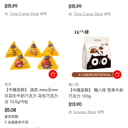
濃縮36gX2包 72g
36gX2包 72g
$15.99
$15.99
由
Time Corner Shop
銷售
由
Time Corner Shop
銷售
德芙
醜八怪
【中國直郵】 德芙 mms豆mm
【中國直郵】 醜八怪 堅果牛奶
豆花生牛奶巧克力 花生巧克力
巧克力 120g
豆 13.5g*5包
$13.90
$5.08
由
Grocery Store
銷售
參與買贈
2 張優惠券可用