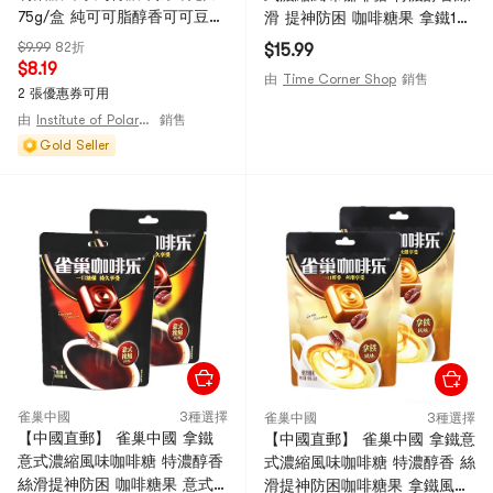
75g/盒 純可可脂醇香可可豆
滑 提神防困 咖啡糖果 拿鐵1包
+濃厚牛奶造就濃鬱奶香巧克力
+濃縮1包 72g
$9.99
82折
$15.99
獨立小包排塊設計 兒童節情人
$8.19
由
Time Corner Shop
銷售
節中秋過年禮品
2 張優惠券可用
由
Institute of Polar Substances
銷售
Gold Seller
雀巢中國
3種選擇
雀巢中國
3種選擇
【中國直郵】 雀巢中國 拿鐵
【中國直郵】 雀巢中國 拿鐵意
意式濃縮風味咖啡糖 特濃醇香
式濃縮風味咖啡糖 特濃醇香 絲
絲滑提神防困 咖啡糖果 意式
滑提神防困咖啡糖果 拿鐵風味