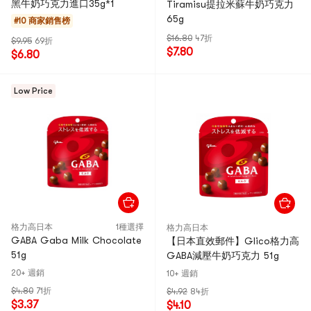
黑牛奶巧克力進口35g*1
Tiramisu提拉米蘇牛奶巧克力
65g
#10 商家銷售榜
$16.80
47折
$9.95
69折
$7.80
$6.80
Low Price
格力高日本
1種選擇
格力高日本
GABA Gaba Milk Chocolate
【日本直效郵件】Glico格力高
51g
GABA減壓牛奶巧克力 51g
20+ 週銷
10+ 週銷
$4.80
71折
$4.92
84折
$3.37
$4.10