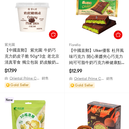
紫光園
Fiorella
【中國直郵】 紫光園 牛奶巧
【中國直郵】Ulker優客 杜拜風
克力奶皮子脆 50g*3盒 老北京
味巧克力 開心果醬夾心巧克力
清真零食 獨立包裝 奶皮酸奶
純可可脂牛奶巧克力棒健康點
塊【醇厚酥脆 奶味可可香】
心【濃鬱開心果醬搭配脆脆麵
$17.99
$12.99
【清真烤牛奶 高鈣高蛋白】
包絲】【絲滑香甜】 93g
由
Oriental Prime Choices
銷售
由
Oriental Prime Choices
銷售
Gold Seller
Gold Seller
New