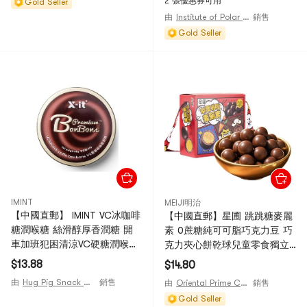
2 張優惠券可用
Gold Seller
由
Institute of Polar Substances
銷售
Gold Seller
IMINT
MEIJI明治
【中國直郵】 IMINT VC冰咖啡
【中國直郵】星圃 跳跳糖麥麗
糖潤喉糖 絲滑醇厚香潤糖 開
素 0蔗糖純可可脂巧克力豆 巧
車加班犯困清涼VC硬糖潤喉糖
克力夾心餅乾球兒童零食獨立
88g
包裝聖誕節日禮物【香甜濃鬱
$13.88
$14.80
清脆易嚼 絲滑細膩】 138g
由
Hug Pig Snack Shop
銷售
由
Oriental Prime Choices
銷售
Gold Seller