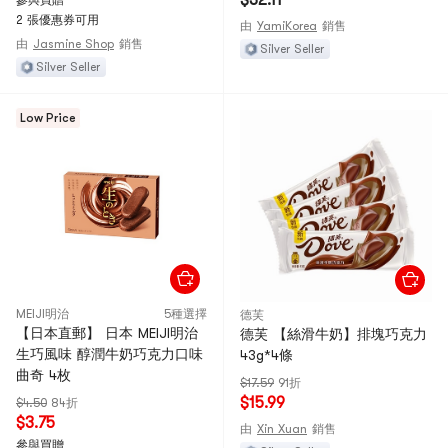
$32.11
參與買贈
2 張優惠券可用
由
YamiKorea
銷售
由
Jasmine Shop
銷售
Silver Seller
Silver Seller
Low Price
MEIJI明治
5種選擇
德芙
【日本直郵】 日本 MEIJI明治
德芙 【絲滑牛奶】排塊巧克力
生巧風味 醇潤牛奶巧克力口味
43g*4條
曲奇 4枚
$17.59
91折
$15.99
$4.50
84折
$3.75
由
Xin Xuan
銷售
參與買贈