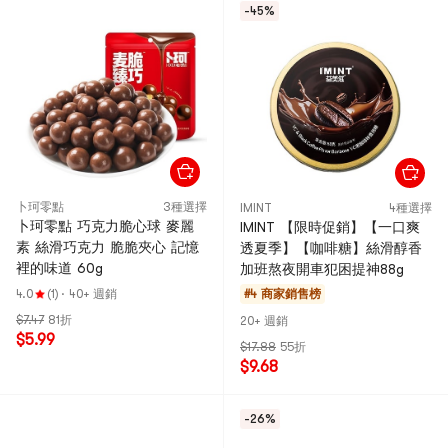
-45%
卜珂零點
3種選擇
IMINT
4種選擇
卜珂零點 巧克力脆心球 麥麗
IMINT 【限時促銷】【一口爽
素 絲滑巧克力 脆脆夾心 記憶
透夏季】【咖啡糖】絲滑醇香
裡的味道 60g
加班熬夜開車犯困提神88g
4.0
(1)
·
40+ 週銷
#4 商家銷售榜
$7.47
81折
20+ 週銷
$5.99
$17.88
55折
$9.68
-26%