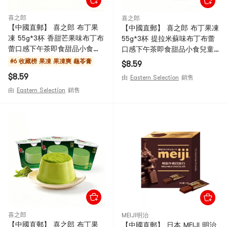
喜之郎
喜之郎
【中國直郵】 喜之郎 布丁果
【中國直郵】 喜之郎 布丁果凍
凍 55g*3杯 香甜芒果味布丁布
55g*3杯 提拉米蘇味布丁布蕾
蕾口感下午茶即食甜品小食兒
口感下午茶即食甜品小食兒童
童休閒零食小吃【口感綿密醇
休閒零食小吃【口感綿密醇正
#6 收藏榜
果凍 果凍爽 龜苓膏
$8.59
正絲滑】
絲滑】 英文
$8.59
由
Eastern Selection
銷售
由
Eastern Selection
銷售
喜之郎
MEIJI明治
【中國直郵】 喜之郎 布丁果
【中國直郵】 日本 MEIJI 明治