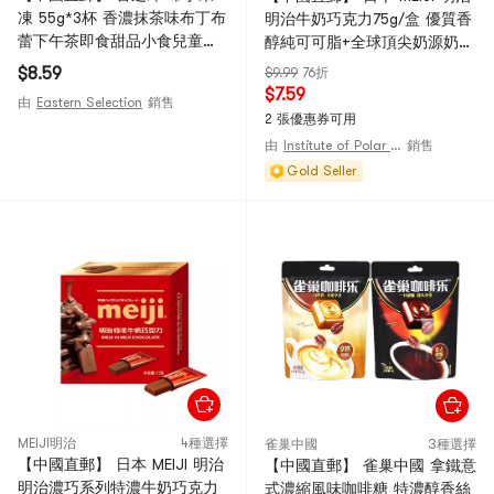
凍 55g*3杯 香濃抹茶味布丁布
明治牛奶巧克力75g/盒 優質香
蕾下午茶即食甜品小食兒童休
醇純可可脂+全球頂尖奶源奶香
閒零食小吃【口感綿密醇正絲
四溢牛奶 獨立小包排塊設計辦
$8.59
$9.99
76折
滑】
公室分享零食
$7.59
由
Eastern Selection
銷售
2 張優惠券可用
由
Institute of Polar Substances
銷售
Gold Seller
MEIJI明治
4種選擇
雀巢中國
3種選擇
【中國直郵】 日本 MEIJI 明治
【中國直郵】 雀巢中國 拿鐵意
明治濃巧系列特濃牛奶巧克力
式濃縮風味咖啡糖 特濃醇香絲