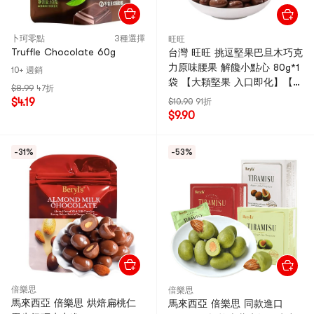
卜珂零點
3種選擇
旺旺
Truffle Chocolate 60g
台灣 旺旺 挑逗堅果巴旦木巧克
力原味腰果 解饞小點心 80g*1
10+ 週銷
袋 【大顆堅果 入口即化】【絲
$8.99
47折
滑酥脆】
$4.19
$10.90
91折
$9.90
-31%
-53%
倍樂思
倍樂思
馬來西亞 倍樂思 烘焙扁桃仁
馬來西亞 倍樂思 同款進口