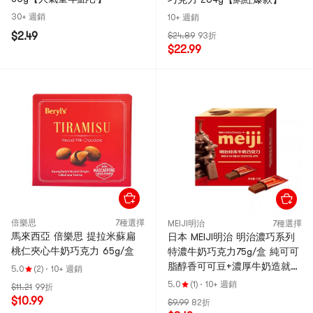
30+ 週銷
10+ 週銷
$2.49
$24.89
93折
$22.99
倍樂思
7種選擇
MEIJI明治
7種選擇
馬來西亞 倍樂思 提拉米蘇扁
日本 MEIJI明治 明治濃巧系列
桃仁夾心牛奶巧克力 65g/盒
特濃牛奶巧克力75g/盒 純可可
脂醇香可可豆+濃厚牛奶造就濃
5.0
(2)
·
10+ 週銷
鬱奶香巧克力 獨立小包排塊設
5.0
(1)
·
10+ 週銷
$11.21
99折
計 兒童節情人節中秋過年禮品
$10.99
$9.99
82折