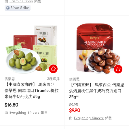
由
Jasmine Shop
銷售
Silver Seller
倍樂思
3種選擇
倍樂思
【中國直效郵件】 馬來西亞
【中國直郵】 馬來西亞 倍樂思
倍樂思 同款進口Tiramisu提拉
烘焙扁桃仁黑牛奶巧克力進口
米蘇牛奶巧克力65g
35g*1
$16.80
$9.95
$9.90
由
Everything Sincere
銷售
由
Everything Sincere
銷售