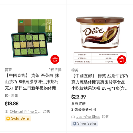
貴茶
2種選擇
德芙
【中國直郵】 貴茶 吾茶白 抹
【中國直郵】 德芙 絲滑牛奶巧
山茶巧 8味漸濃茶味生抹茶巧
克力碗裝休閒實惠囤貨零食品
克力 節日生日新年禮物休閒零
小吃貨糖果送禮 234g*1盒(含
食伴手禮【純可可脂 抹茶清
18條)
10+ 週銷
$23.39
香】【入口即化 絲滑濃鬱】
$18.88
參與買贈
【/Nanaya同款】 75g
2 張優惠券可用
由
Oriental Prime Choices
銷售
由
Jasmine Shop
銷售
Gold Seller
Silver Seller