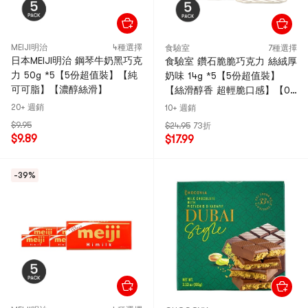
MEIJI明治
4種選擇
食驗室
7種選擇
日本MEIJI明治 鋼琴牛奶黑巧克
食驗室 鑽石脆脆巧克力 絲絨厚
力 50g *5【5份超值裝】【純
奶味 14g *5【5份超值裝】
可可脂】【濃醇絲滑】
【絲滑醇香 超輕脆口感】【0
蔗糖低卡】
20+ 週銷
10+ 週銷
$9.95
$24.95
73折
$9.89
$17.99
-39%