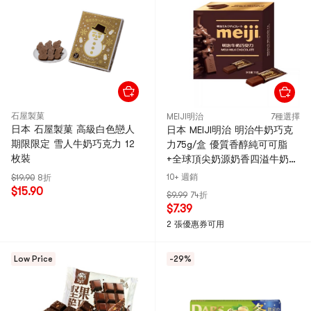
石屋製菓
MEIJI明治
7種選擇
日本 石屋製菓 高級白色戀人
日本 MEIJI明治 明治牛奶巧克
期限限定 雪人牛奶巧克力 12
力75g/盒 優質香醇純可可脂
枚裝
+全球頂尖奶源奶香四溢牛奶
獨立小包排塊設計辦公室分享
10+ 週銷
$19.90
8折
零食
$15.90
$9.99
74折
$7.39
2 張優惠券可用
Low Price
-29%