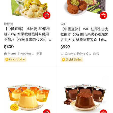
比比贊
WIFI
【中國直郵】 比比贊 3D榴槤
【中國直郵】 WIFI 杜拜朱古力
糖200g 水果軟糖榴槤味絲滑
軟曲奇 60g 開心果夾心糯糯朱
不黏牙【榴槤真果肉≥30%】
古力大福 酥脆抹茶零食【香糯
【特濃榴槤味】
拉絲 醇香濃郁】【一口爆漿 絲
$7.00
$9.99
滑細膩】
由
Home Shopping Mall
銷售
由
Oriental Prime Choices
銷售
Gold Seller
Gold Seller