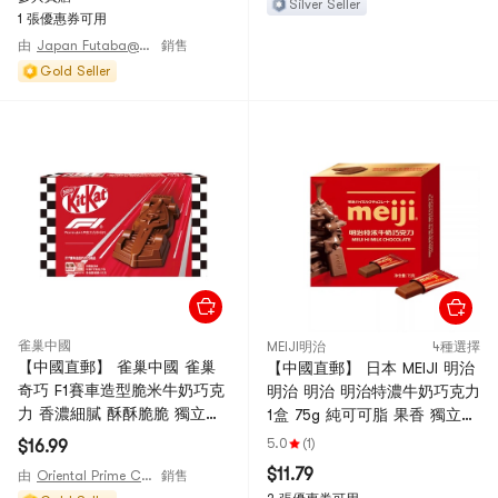
Silver Seller
1 張優惠券可用
由
Japan Futaba@JAPAN
銷售
Gold Seller
雀巢中國
MEIJI明治
4種選擇
【中國直郵】 雀巢中國 雀巢
【中國直郵】 日本 MEIJI 明治
奇巧 F1賽車造型脆米牛奶巧克
明治 明治 明治特濃牛奶巧克力
力 香濃細膩 酥酥脆脆 獨立包
1盒 75g 純可可脂 果香 獨立小
裝 辦公室休閒小吃 聚會分享
包
5.0
(1)
$16.99
零食 55g盒裝
$11.79
由
Oriental Prime Choices
銷售