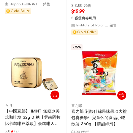
解膩清新口氣 免沖泡即食提神
由
Japan U-HIN@JAPAN
銷售
$13.55
96折
平替硬糖零食
Gold Seller
$12.99
2 張優惠券可用
由
Institute of Polar Substances
銷售
Gold Seller
-75%
IMINT
喜之郎
【中國直郵】 IMINT 無糖冰美
喜之郎 乳酸什錦果味果凍大禮
式咖啡糖 32g 0 糖【雲南阿拉
包喜糖學生兒童休閒食品小吃
比卡咖啡豆萃取】低咖啡因冰
散裝 360g 【清甜絲滑】
爽絲滑清潤口感 推拉便攜小金
5.0
(2)
$7.90
25折