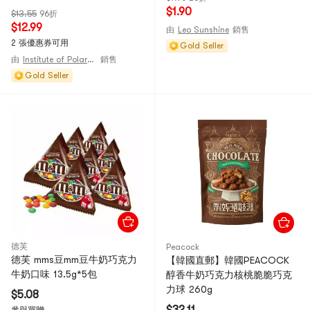
鐵盒 開車通勤學生備考熬夜辦
$1.90
$13.55
96折
公解膩清新口氣 免沖泡即食提
$12.99
由
Leo Sunshine
銷售
神平替硬糖零食
2 張優惠券可用
Gold Seller
由
Institute of Polar Substances
銷售
Gold Seller
德芙
Peacock
德芙 mms豆mm豆牛奶巧克力
【韓國直郵】韓國PEACOCK
牛奶口味 13.5g*5包
醇香牛奶巧克力核桃脆脆巧克
力球 260g
$5.08