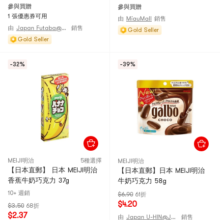
參與買贈
參與買贈
1 張優惠券可用
由
MiauMall
銷售
由
Japan Futaba@JAPAN
銷售
Gold Seller
Gold Seller
-32%
-39%
MEIJI明治
5種選擇
MEIJI明治
【日本直郵】 日本 MEIJI明治
【日本直郵】日本 MEIJI明治
香蕉牛奶巧克力 37g
牛奶巧克力 58g
10+ 週銷
$6.90
61折
$4.20
$3.50
68折
$2.37
由
Japan U-HIN@JAPAN
銷售