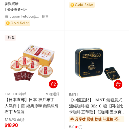
參與買贈
Gold Seller
1 張優惠券可用
由
Japan Futaba@JAPAN
銷售
Gold Seller
-34%
OMOCHI神戶
10種選擇
IMINT
【日本直郵】日本 神戶布丁
【中國直郵】 IMINT 無糖意式
人氣伴手禮 經典原味香醇絲滑
濃縮咖啡糖 32g 0 糖【阿拉比
布丁 4個裝
卡咖啡豆萃取】低咖啡因冰爽
絲滑清潤口感 推拉便攜小金鐵
#4 分享榜
硬糖 軟糖 味覺糖 巧克
$28.90
66折
盒 開車通勤學生備考熬夜辦公
$18.90
力
5.0
(2)