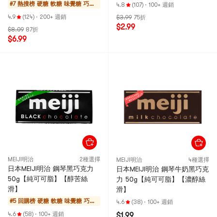
#7 熱搜榜
硬糖 軟糖 味覺糖 巧克
4.8
(107)
·
100+ 週銷
力
4.9
(124)
·
200+ 週銷
$3.99
75折
$2.99
$8.09
87折
$6.99
MEIJI明治
2種選擇
MEIJI明治
4種選擇
日本MEIJI明治 鋼琴黑巧克力
日本MEIJI明治 鋼琴牛奶黑巧克
50g【純可可脂】【醇苦絲
力 50g【純可可脂】【濃醇絲
滑】
滑】
#5 回購榜
硬糖 軟糖 味覺糖 巧克
4.6
(38)
·
100+ 週銷
力
4.6
(58)
·
100+ 週銷
$1.99