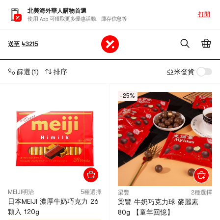
北美海外華人購物首選
打開
使用 App 可獲取更多優惠活動、庫存信息等
送至
43215
篩選
(1)
排序
亞米發貨
-25%
MEIJI明治
5種選擇
梁豐
2種選擇
日本MEIJI 濃厚牛奶巧克力 26
梁豐 牛奶巧克力球 麥麗素
顆入 120g
80g 【童年回憶】