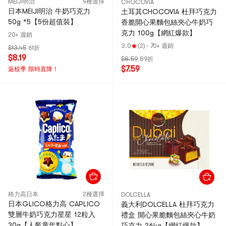
MEIJI明治
4種選擇
CHOCOVIA
日本MEIJI明治 牛奶巧克力
土耳其CHOCOVIA 杜拜巧克力
50g *5【5份超值裝】
香脆開心果麵包絲夾心牛奶巧
克力 100g【網紅爆款】
20+ 週銷
3.0
(2)
·
70+ 週銷
$13.45
61折
$8.19
$8.59
89折
$7.59
返校季 限時直降！
格力高日本
2種選擇
DOLCELLA
日本GLICO格力高 CAPLICO
義大利DOLCELLA 杜拜巧克力
雙層牛奶巧克力星星 12粒入
禮盒 開心果脆麵包絲夾心牛奶
30g【人氣童年點心】
巧克力 264g【網紅爆款】