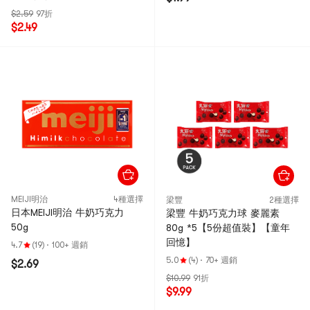
$2.59
97折
$2.49
MEIJI明治
4種選擇
梁豐
2種選擇
日本MEIJI明治 牛奶巧克力
梁豐 牛奶巧克力球 麥麗素
50g
80g *5【5份超值裝】【童年
回憶】
4.7
(19)
·
100+ 週銷
5.0
(4)
·
70+ 週銷
$2.69
$10.99
91折
$9.99