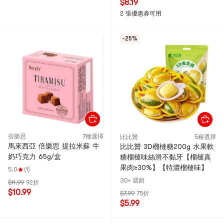
$8.19
2 張優惠券可用
-25%
倍樂思
7種選擇
比比贊
5種選擇
馬來西亞 倍樂思 提拉米蘇 牛
比比贊 3D榴槤糖200g 水果軟
奶巧克力 65g/盒
糖榴槤味絲滑不黏牙【榴槤真
果肉≥30%】【特濃榴槤味】
5.0
(1)
30+ 週銷
$11.99
92折
$10.99
$7.99
75折
$5.99