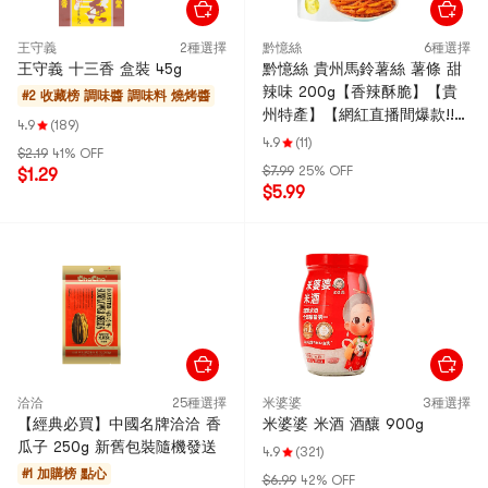
王守義
2種選擇
黔憶絲
6種選擇
王守義 十三香 盒裝 45g
黔憶絲 貴州馬鈴薯絲 薯條 甜
辣味 200g【香辣酥脆】【貴
#2 收藏榜
調味醬 調味料 燒烤醬
州特產】【網紅直播間爆款!!楊
4.9
(189)
迪推薦】
4.9
(11)
$2.19
41% OFF
$7.99
25% OFF
$1.29
$5.99
洽洽
25種選擇
米婆婆
3種選擇
【經典必買】中國名牌洽洽 香
米婆婆 米酒 酒釀 900g
瓜子 250g 新舊包裝隨機發送
4.9
(321)
#1 加購榜
點心
$6.99
42% OFF