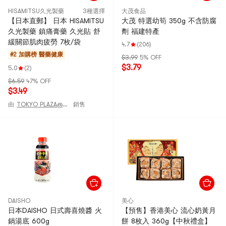
HISAMITSU久光製藥
3種選擇
大茂食品
【日本直郵】 日本 HISAMITSU
大茂 特選幼筍 350g 不含防腐
久光製藥 鎮痛膏藥 久光貼 舒
劑 福建特產
緩關節肌肉疲勞 7枚/袋
4.7
(206)
#2 加購榜
醫藥健康
$3.99
5% OFF
$3.79
5.0
(2)
$6.59
47% OFF
$3.49
由
TOKYO PLAZA@JAPAN
銷售
DAISHO
美心
日本DAISHO 日式壽喜燒醬 火
【預售】香港美心 流心奶黃月
鍋湯底 600g
餅 8枚入 360g【中秋禮盒】