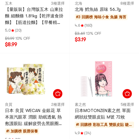
五木
3種選擇
北海
8種選擇
【量販裝】台灣版五木 山東拉
北海 鱈魚絲 原味 56.7g
麵 細麵條 1.81kg【乾拌速食掛
#3 回購榜
海味小食 魚腸 海苔
麵】【筋道拉麵】【早餐精
4.6
(160)
選】
5.0
(20)
$3.69
13% OFF
$9.99
10% OFF
$3.19
$8.99
良質
2種選擇
素之然
5種選擇
日本 良質 WECAN 金銀花 草
日本MOTONZEN素之然 單面
本蒸汽眼罩 潤眼 助眠透氣 熱
網狀紋雙眼皮貼 M號 72枚
敷護眼貼 緩解疲勞去黑眼圈
#1 回購榜
彩妝工具 雙眼皮貼 睫毛
延時暖貼 10枚入 品牌委託中
夾
#1 加購榜
眼唇保養
4.9
(34)
國Wecan生產