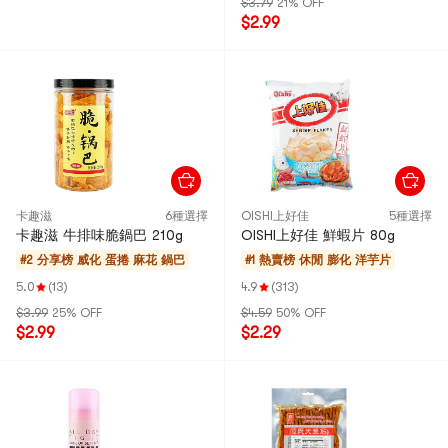
$3.79
21% OFF
$2.99
卡趣滋
6種選擇
OISHI上好佳
5種選擇
卡趣滋 牛排味脆鍋巴 210g
OISHI上好佳 鮮蝦片 80g
#2 分享榜
威化 蛋捲 麻花 鍋巴
#1 熱賣榜
休閒 膨化 洋芋片
5.0
(13)
4.9
(313)
$3.99
25% OFF
$4.59
50% OFF
$2.99
$2.29