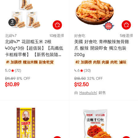
北緯47
10種選擇
好會吃
5種選擇
北緯47° 花甜糯玉米 2根
美國 好會吃 青檸酸辣無骨雞
400g*3份【超值裝】【高纖低
爪 酸辣 開袋即食 獨立包裝
卡粗糧早餐】 【新舊包裝隨機
200g
出貨】
#1 加購榜
糧油米麵 副食乾貨
#2 加購榜
肉類 肉腸 肉乾 滷味
5.0
(72)
4.6
(30)
$11.89
8% OFF
$18.50
32% OFF
$10.89
$12.50
由
Haohuichi
銷售