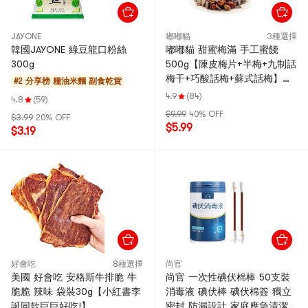
JAYONE
嘟嘟貓
3種選擇
韓國JAYONE 綠豆龍口粉絲
嘟嘟貓 甜蜜梅滿 手工蜜餞
300g
500g【陳皮梅片+半梅+九制話
梅干+巧酸話梅+蘇式話梅】
#2 分享榜
糧油米麵 副食乾貨
【話梅果乾大禮包】
4.9
(84)
4.8
(59)
$9.99
40% OFF
$3.99
20% OFF
$5.99
$3.19
好會吃
8種選擇
尚官
美國 好會吃 安格斯牛排脆 牛
尚官 一次性碘伏棉棒 50支裝
脆脆 辣味 袋裝30g【小紅書李
消毒液 碘伏棒 碘伏棉簽 獨立
誕同款巨巨好吃!】
密封 防漏設計 家庭應急清潔