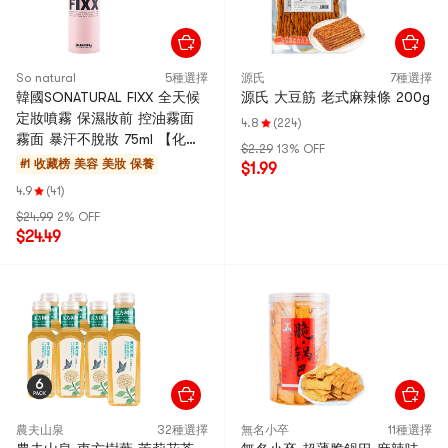
So natural
5種選擇
源氏
7種選擇
韓國SONATURAL FIXX 全天候
源氏 大豆筋 老式麻辣條 200g
定妝噴霧 保濕妝前 控油霧面
4.8
(224)
霧面 暴汗不脫妝 75ml 【化解
$2.29
13% OFF
榜單第一】
#1 收藏榜
美容 美妝 保養
$1.99
4.9
(41)
$24.99
2% OFF
$24.49
農夫山泉
32種選擇
無名小卒
11種選擇