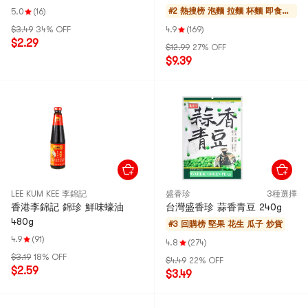
混發
#2 熱搜榜
泡麵 拉麵 杯麵 即食年
5.0
(16)
糕
$3.49
34% OFF
4.9
(169)
$2.29
$12.99
27% OFF
$9.39
LEE KUM KEE 李錦記
盛香珍
3種選擇
香港李錦記 錦珍 鮮味蠔油
台灣盛香珍 蒜香青豆 240g
480g
#3 回購榜
堅果 花生 瓜子 炒貨
4.9
(91)
4.8
(274)
$3.19
18% OFF
$4.49
22% OFF
$2.59
$3.49