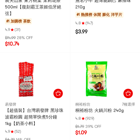
農夫山泉 東方樹葉 茉莉花茶
無名小卒 超薄脆鍋巴 麻辣味
500ml【復刻霸王茶姬伯牙絕
210g
弦】
#1 熱搜榜
休閒 膨化 洋芋片
#1 加購榜
茶飲
4.8
(147)
4.9
(31)
$3.99
$14.99
28% OFF
$10.74
易發牌
桐裕粉坊
7種選擇
【超值裝】台灣易發牌 黑珍珠
桐裕粉坊 火鍋川粉 240g
波霸粉圓 超簡單快煮5分鐘
4.8
(929)
1kg【奶茶小料】
$1.79
39% OFF
4.9
(52)
$1.09
$6.79
16% OFF