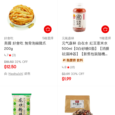
好會吃
5種選擇
元氣森林
11種選擇
美國 好會吃 無骨泡椒雞爪
元气森林 自在水 紅豆薏米水
200g
500ml【0白砂糖0脂】【消腫
祛濕神器】【新舊包裝隨機
4.7
(3)
發】
#1 熱賣榜
飲料
$18.50
32% OFF
$12.50
4.8
(61)
由
Haohuichi
銷售
$2.99
33% OFF
$1.99