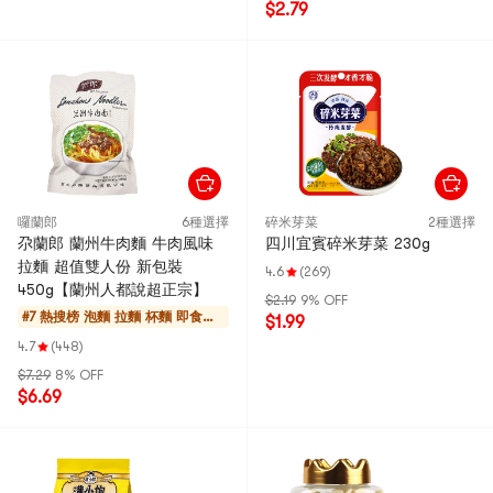
$2.79
囉蘭郎
6種選擇
碎米芽菜
2種選擇
尕蘭郎 蘭州牛肉麵 牛肉風味
四川宜賓碎米芽菜 230g
拉麵 超值雙人份 新包裝
4.6
(269)
450g【蘭州人都說超正宗】
$2.19
9% OFF
#7 熱搜榜
泡麵 拉麵 杯麵 即食年
$1.99
糕
4.7
(448)
$7.29
8% OFF
$6.69