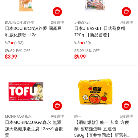
BOURBON 波路夢
2種選擇
J-BASKET
7種選擇
日本BOURBON波路夢 國產豆
日本J-BASKET 日式蕎麥麵
乳威化餅乾 112g
720g 【新品首發】
4.7
(433)
4.8
(20)
$4.69
14% OFF
$5.99
16% OFF
$3.99
$4.99
MORINAGA森永
9種選擇
統一
5種選擇
日本MORINAGAGA森永 無添
【網紅爆款】統一 茄皇 方便
加天然健康嫩豆腐 12oz不含麩
麵 番茄雞蛋味 五連包
質
580g【直井怜同款】新舊包裝