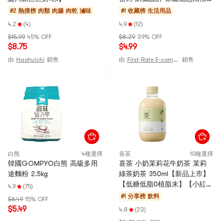
護理 便攜旅行裝
#2 熱搜榜
肉類 肉腸 肉乾 滷味
#1 收藏榜
生活用品
4.2
(4)
4.9
(12)
$15.99
45% OFF
$8.29
39% OFF
$8.75
$4.99
由
Haohuichi
銷售
由
First-Rate E-commerce
銷售
白熊
4種選擇
喜茶
10種選擇
韓國GOMPYO白熊 高級多用
喜茶 小奶茉莉花牛奶茶 茉莉
途麵粉 2.5kg
綠茶奶茶 350ml【新品上市】
【低糖低脂0植脂末】【小紅書
4.9
(75)
爆火】
#1 分享榜
飲料
$6.49
15% OFF
$5.49
4.8
(23)