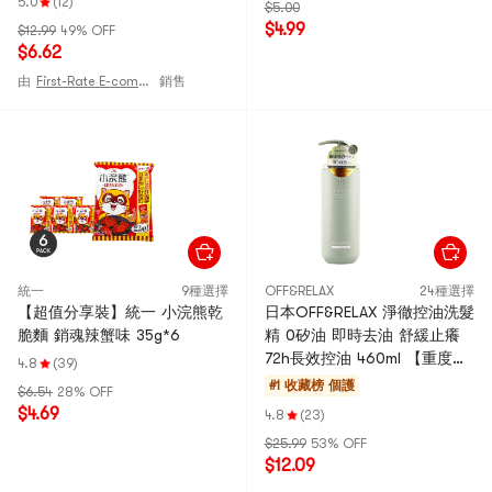
5.0
(12)
$5.00
$4.99
$12.99
49% OFF
$6.62
由
First-Rate E-commerce
銷售
統一
9種選擇
OFF&RELAX
24種選擇
【超值分享裝】統一 小浣熊乾
日本OFF&RELAX 淨徹控油洗髮
脆麵 銷魂辣蟹味 35g*6
精 0矽油 即時去油 舒緩止癢
72h長效控油 460ml 【重度油
4.8
(39)
頭必入】
#1 收藏榜
個護
$6.54
28% OFF
$4.69
4.8
(23)
$25.99
53% OFF
$12.09