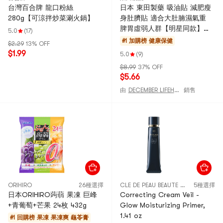
台灣百合牌 龍口粉絲
日本 東田製藥 吸油貼 減肥瘦
280g【可涼拌炒菜涮火鍋】
身肚臍貼 適合大肚腩濕氣重
脾胃虛弱人群【明星同款】草
5.0
(17)
本油光貼 7貼/盒
#1 加購榜
健康保健
$2.29
13% OFF
$1.99
5.0
(9)
$8.99
37% OFF
$5.66
由
DECEMBER LIFEHOUSE
銷售
ORIHIRO
26種選擇
CLE DE PEAU BEAUTE CPB 肌膚之鑰
5種選擇
日本ORIHIRO蒟蒻 果凍 巨峰
Correcting Cream Veil -
+青葡萄+芒果 24枚 432g
Glow Moisturizing Primer,
1.41 oz
#1 回購榜
果凍 果凍爽 龜苓膏