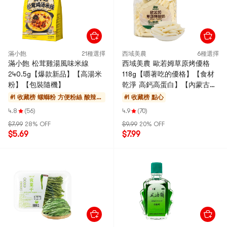
滿小飽
21種選擇
西域美農
6種選擇
滿小飽 松茸雞湯風味米線
西域美農 歐若姆草原烤優格
240.5g【爆款新品】【高湯米
118g【嚼著吃的優格】【食材
粉】【包裝隨機】
乾淨 高鈣高蛋白】【內蒙古特
產】【包裝隨機發】
#1 收藏榜
螺螄粉 方便粉絲 酸辣粉
#1 收藏榜
點心
涼皮
4.8
(56)
4.9
(70)
$7.99
28% OFF
$9.99
20% OFF
$5.69
$7.99