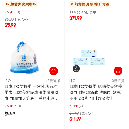
#7 加購榜
火鍋底料
#1 熱賣榜
月餅 粽子 青團
4.9
(38)
$89.99
20% OFF
$71.99
$6.99
14% OFF
$5.99
ITO
13種選擇
ITO
13種選擇
日本ITO艾特柔 一次性潔面棉
日本ITO艾特柔 紙抽裝美容擦
柔巾 日本美容院專用柔膚洗臉
臉巾 純棉潔面巾洗臉巾 乾濕
巾 加厚加大升級江戶鮫小紋
兩用 60片 *3【超值裝】
美妝卸妝乾濕兩用 250g 新包
4.9
(531)
5.0
(2)
裝隨機發貨
$4.49
$14.97
20% OFF
$11.97