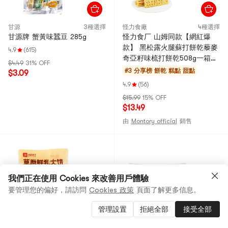
甘源
3種選擇
怪力食廠
4種選擇
甘源牌 蟹黃味蠶豆 285g
怪力食厂 山姆同款【網紅爆
款】 黑松露火腿蘇打餅乾藜麥
4.9
(615)
奇亞籽味梳打餅乾508g一箱小
$4.49
31% OFF
紅書大爆款明星達人推薦
#3 分享榜
餅乾 糕點 甜點
$3.09
4.9
(56)
$15.99
15% OFF
$13.49
由
Montory official
銷售
我們正在使用 Cookies 來改善用戶體驗
要管理您的偏好，請訪問
Cookies 政策
頁面了解更多信息。
管理設置
拒絕全部
接受全部
良品鋪子
然利
29種選擇