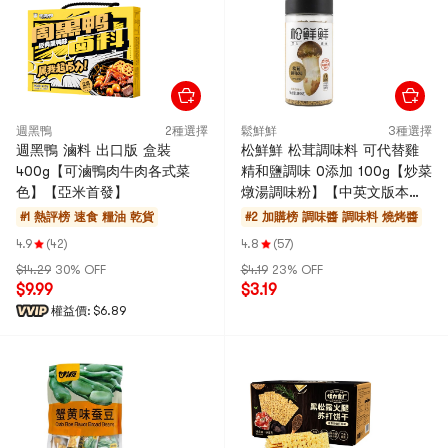
週黑鴨
2種選擇
鬆鮮鮮
3種選擇
週黑鴨 滷料 出口版 盒裝
松鮮鮮 松茸調味料 可代替雞
400g【可滷鴨肉牛肉各式菜
精和鹽調味 0添加 100g【炒菜
色】【亞米首發】
燉湯調味粉】【中英文版本隨
機發】
#1 熱評榜
速食 糧油 乾貨
#2 加購榜
調味醬 調味料 燒烤醬
4.9
(42)
4.8
(57)
$14.29
30% OFF
$4.19
23% OFF
$9.99
$3.19
權益價:
$6.89