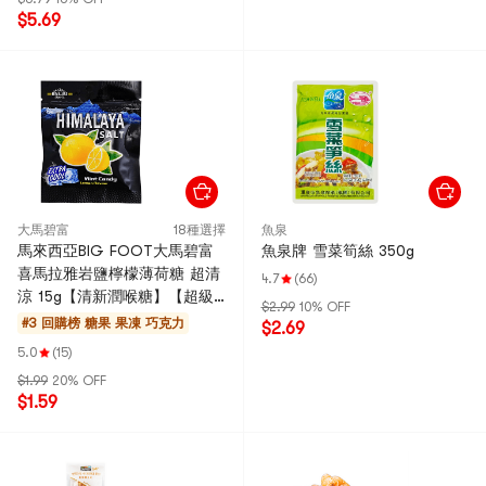
$5.69
大馬碧富
18種選擇
魚泉
馬來西亞BIG FOOT大馬碧富
魚泉牌 雪菜筍絲 350g
喜馬拉雅岩鹽檸檬薄荷糖 超清
4.7
(66)
涼 15g【清新潤喉糖】【超級
$2.99
10% OFF
超級好吃】【歐陽娜娜同款】
#3 回購榜
糖果 果凍 巧克力
$2.69
5.0
(15)
$1.99
20% OFF
$1.59