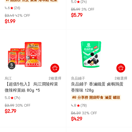
#1 熱搜榜
豆皮 紫菜 海帶結 乾菜
5.0
(24)
4.6
(26)
$5.99
3% OFF
$5.79
$3.49
42% OFF
$1.99
烏江
2種選擇
良品鋪子
2種選擇
【超值5包入】 烏江澗陵榨菜
良品鋪子 香滷鐵蛋 鹵鵪鶉蛋
微辣榨菜絲 80g *5
香辣味 128g
#8 分享榜
開袋即食 滷蛋 罐頭
5.0
(74)
$3.99
30% OFF
4.8
(78)
$2.79
$6.39
32% OFF
$4.29