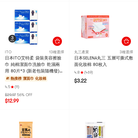
ITO
13種選擇
丸三產業
3種選擇
日本ITO艾特柔 袋裝美容擦臉
日本SELENA丸三 五層可撕式敷
巾 純棉潔面巾洗臉巾 乾濕兩
面化妝棉 80枚入
用 80片*3 (新老包裝隨機發)
4.8
(469)
【超值裝】
#1 熱搜榜
潔面巾 化妝棉
$3.22
4.5
(11)
$29.97
56% OFF
$12.99