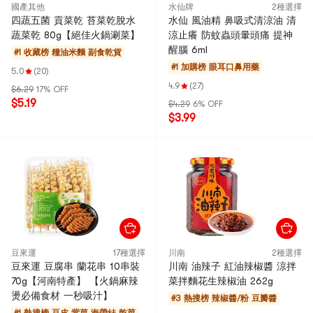
國產其他
水仙牌
2種選擇
四蔬五菌 貢菜乾 苔菜乾脫水
水仙 風油精 鼻吸式清涼油 清
蔬菜乾 80g【絕佳火鍋涮菜】
涼止癢 防蚊蟲頭暈頭痛 提神
醒腦 6ml
#1 收藏榜
糧油米麵 副食乾貨
#1 加購榜
眼耳口鼻用藥
5.0
(20)
4.9
(27)
$6.29
17% OFF
$5.19
$4.29
6% OFF
$3.99
豆來運
17種選擇
川南
2種選擇
豆來運 豆腐串 蘭花串 10串裝
川南 油辣子 紅油辣椒醬 涼拌
70g【河南特產】 【火鍋麻辣
菜拌麵花生辣椒油 262g
燙必備食材 一秒吸汁】
#3 熱搜榜
辣椒醬/粉 豆瓣醬