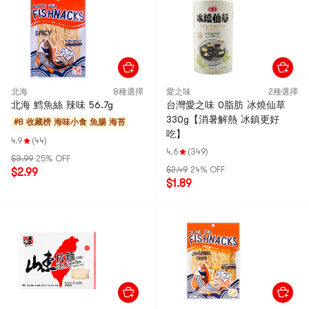
北海
8種選擇
愛之味
2種選擇
北海 鱈魚絲 辣味 56.7g
台灣愛之味 0脂肪 冰燒仙草
330g【消暑解熱 冰鎮更好
#8 收藏榜
海味小食 魚腸 海苔
吃】
4.9
(44)
4.6
(349)
$3.99
25% OFF
$2.49
24% OFF
$2.99
$1.89