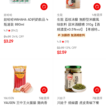
娃哈哈
生龍
4種選擇
娃哈哈WAHAHA AD鈣奶飲品 4
生龍 荔枝冰釀 無醇型米釀風
瓶連裝 880ml
味飲料 甜米酒醪糟 310g【酒
精濃度≤0.5%vol】【孝感特
4.9
(842)
產】【清甜不膩 柔和甘潤】
#1 加購榜
無酒精飲料
$4.99
34% OFF
$3.29
4.8
(19)
$2.99
13% OFF
$2.59
YAUSEN
5種選擇
川娃子
7種選擇
YAUSEN 王中王火腿腸 雞肉香
川娃子 燒椒醬 虎皮青椒下餐