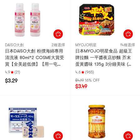
DAISO大創
2種選擇
MYOJO明星
14種選擇
日本DAISO大創 粉撲海綿專用
日本MYOJO明星食品 超級王
清洗液 80ml*2 COSME大賞受
牌拉麵 一平醬夜店炒麵 芥末
賞【全美超低價】【用一屯一
蛋黃醬味 135g 3分鐘美味 (不
超值2件】
同包裝隨機發)
4.9
(21)
4.6
(965)
$3.29
$4.19
16% OFF
$3.49