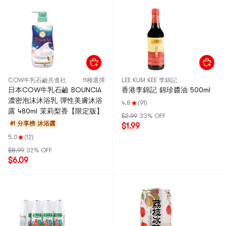
COW牛乳石鹼共進社
11種選擇
LEE KUM KEE 李錦記
日本COW牛乳石鹼 BOUNCIA
香港李錦記 錦珍醬油 500ml
濃密泡沫沐浴乳 彈性美膚沐浴
4.8
(91)
露 480ml 茉莉梨香【限定版】
$2.99
33% OFF
#1 分享榜
沐浴露
$1.99
5.0
(12)
$8.99
32% OFF
$6.09