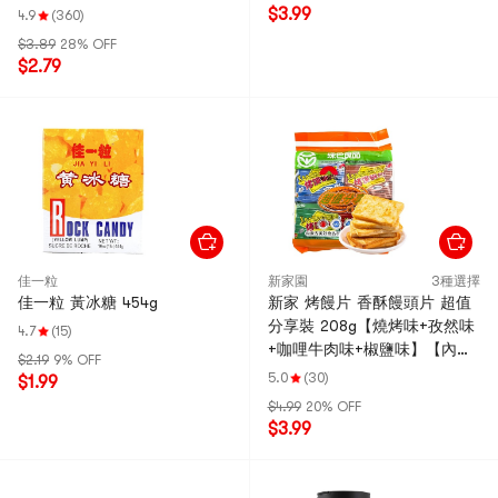
$3.99
4.9
(360)
$3.89
28% OFF
$2.79
佳一粒
新家園
3種選擇
佳一粒 黃冰糖 454g
新家 烤饅片 香酥饅頭片 超值
分享裝 208g【燒烤味+孜然味
4.7
(15)
+咖哩牛肉味+椒鹽味】【內蒙
$2.19
9% OFF
古特產】
5.0
(30)
$1.99
$4.99
20% OFF
$3.99