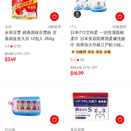
永和
6種選擇
ITO
13種選擇
永和豆漿 經典原味豆漿粉 非
日本ITO艾特柔 一次性潔面棉
基因改造大豆 12包入 350g
柔巾 日本美容院專用柔膚洗臉
巾 加厚加大升級江戶鮫小紋
4.9
(215)
美妝卸妝乾濕兩用 250g*5包
#1 加購榜
美容 美妝 保養
$4.59
23% OFF
入 新包裝隨機發貨【超值裝】
$3.49
5.0
(11)
$22.45
24% OFF
$16.99
百合牌
東田製藥