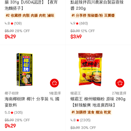
腸 331g【USDA認證】【夜宵
點超辣拌四川農家自製蒜蓉辣
泡麵搭子】
醬 230g
#2 收藏榜
肉類 肉腸 肉乾 滷味
#1 分享榜
辣椒醬/粉 豆瓣醬
4.8
(108)
4.9
(680)
$5.99
28% OFF
$3.99
12% OFF
$4.29
$3.49
椰子樹牌
1種選擇
螺霸王
27種選擇
海南椰樹牌 椰汁 分享裝 1L 國
螺霸王 柳州螺螄粉 原味 280g
宴飲料
【鮮辣酸爽 地道廣西味】
#1 加購榜
速食 糧油 乾貨
5.0
(305)
$5.99
28% OFF
4.8
(2305)
$4.29
$3.99
30% OFF