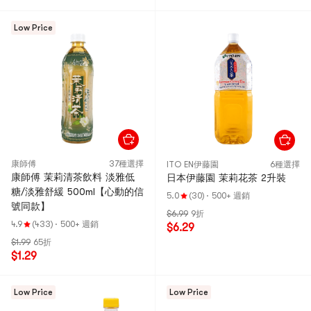
Low Price
康師傅
37種選擇
ITO EN伊藤園
6種選擇
康師傅 茉莉清茶飲料 淡雅低
日本伊藤園 茉莉花茶 2升裝
糖/淡雅舒緩 500ml【心動的信
5.0
(30)
·
500+ 週銷
號同款】
$6.99
9折
4.9
(433)
·
500+ 週銷
$6.29
$1.99
65折
$1.29
Low Price
Low Price