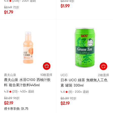
4.8
(206)
·
200+ 週銷
$2.49
8折
$1.99
$2.49
72折
$1.79
農夫山泉
10種選擇
UCC
2種選擇
農夫山泉 水溶C100 西柚汁飲
日本 UCC 綠茶 無糖無人工色
料 複合果汁飲料445ml
素 罐裝 330ml
4.8
(20)
·
400+ 週銷
4.6
(8)
·
200+ 週銷
$2.29
96折
$2.39
92折
$2.19
$2.19
禮卡專享價: $1.75