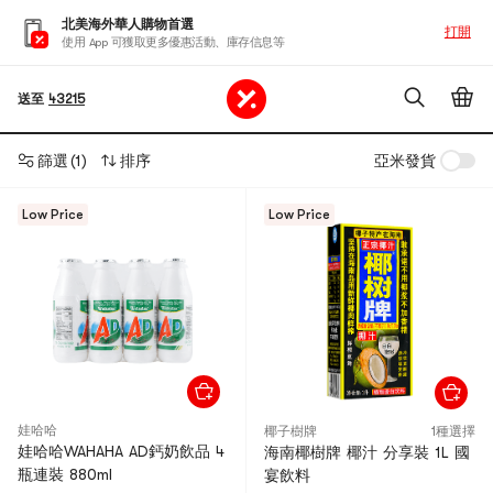
北美海外華人購物首選
打開
使用 App 可獲取更多優惠活動、庫存信息等
送至
43215
篩選
(1)
排序
亞米發貨
Low Price
Low Price
娃哈哈
椰子樹牌
1種選擇
娃哈哈WAHAHA AD鈣奶飲品 4
海南椰樹牌 椰汁 分享裝 1L 國
瓶連裝 880ml
宴飲料