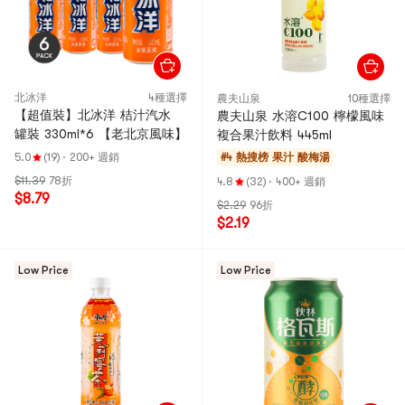
北冰洋
4種選擇
農夫山泉
10種選擇
【超值裝】北冰洋 桔汁汽水
農夫山泉 水溶C100 檸檬風味
罐裝 330ml*6 【老北京風味】
複合果汁飲料 445ml
5.0
(19)
·
200+ 週銷
#4 熱搜榜
果汁 酸梅湯
$11.39
78折
4.8
(32)
·
400+ 週銷
$8.79
$2.29
96折
$2.19
Low Price
Low Price