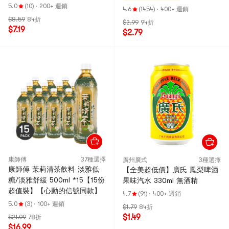
5.0
(10)
·
200+ 週銷
4.6
(1454)
·
400+ 週銷
$8.59
84折
$2.99
94折
$7.19
$2.79
康師傅
37種選擇
廣州廣式
3種選擇
康師傅 茉莉清茶飲料 淡雅低
【全美超低價】廣氏 鳳梨啤酒
糖/淡雅舒緩 500ml *15【15份
果味汽水 330ml 無酒精
超值裝】【心動的信號同款】
4.7
(91)
·
400+ 週銷
5.0
(3)
·
100+ 週銷
$1.79
84折
$1.49
$21.99
78折
$16.99