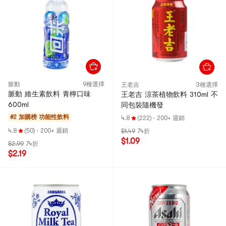
脈動
9種選擇
王老吉
3種選擇
脈動 維生素飲料 青檸口味
王老吉 涼茶植物飲料 310ml 不
600ml
同包裝隨機發
#2 加購榜
功能性飲料
4.8
(222)
·
200+ 週銷
4.8
(50)
·
200+ 週銷
$1.49
74折
$1.09
$2.99
74折
$2.19