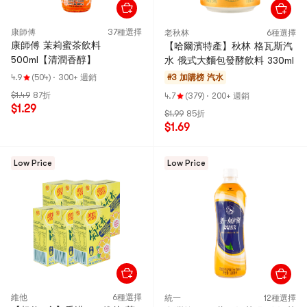
康師傅
37種選擇
老秋林
6種選擇
康師傅 茉莉蜜茶飲料
【哈爾濱特產】秋林 格瓦斯汽
500ml【清潤香醇】
水 俄式大麵包發酵飲料 330ml
4.9
(504)
·
300+ 週銷
#3 加購榜
汽水
$1.49
87折
4.7
(379)
·
200+ 週銷
$1.29
$1.99
85折
$1.69
Low Price
Low Price
維他
6種選擇
統一
12種選擇