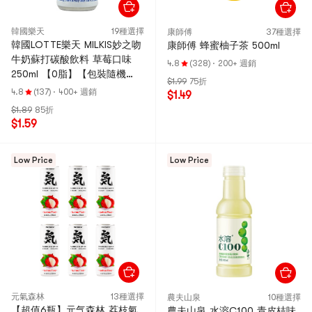
韓國樂天
19種選擇
康師傅
37種選擇
韓國LOTTE樂天 MILKIS妙之吻
康師傅 蜂蜜柚子茶 50​​0ml
牛奶蘇打碳酸飲料 草莓口味
4.8
(328)
·
200+ 週銷
250ml 【0脂】【包裝隨機
$1.99
75折
發】
4.8
(137)
·
400+ 週銷
$1.49
$1.89
85折
$1.59
Low Price
Low Price
元氣森林
13種選擇
農夫山泉
10種選擇
【超值6瓶】元气森林 荔枝氣
農夫山泉 水溶C100 青皮桔味