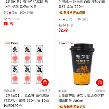
【超值6盒】香港VITA維他 菊
台灣統一 阿薩姆奶茶 即飲奶茶
花茶 少糖 250ml*6盒
飲料 原味 500ml
5.0
(24)
·
200+ 週銷
#2 熱搜榜
即飲奶茶
$6.99
83折
4.9
(321)
·
500+ 週銷
$5.79
$2.99
84折
$2.49
Low Price
Low Price
元氣森林
13種選擇
蘭芳園
4種選擇
【超值裝】元氣森林 白桃味蘇
香港蘭芳園 正宗港版絲襪奶茶
打氣泡水 罐裝 330ml*6【0白
開蓋即飲 280ml
砂糖0脂0卡】
#3 加購榜
即飲奶茶