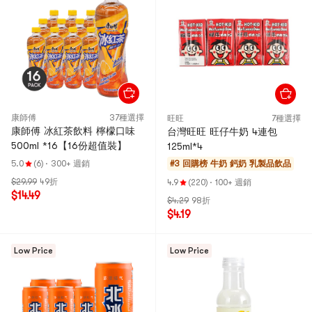
康師傅
37種選擇
旺旺
7種選擇
康師傅 冰紅茶飲料 檸檬口味
台灣旺旺 旺仔牛奶 4連包
500ml *16【16份超值裝】
125ml*4
5.0
(6)
·
300+ 週銷
#3 回購榜
牛奶 鈣奶 乳製品飲品
$29.99
49折
4.9
(220)
·
100+ 週銷
$14.49
$4.29
98折
$4.19
Low Price
Low Price