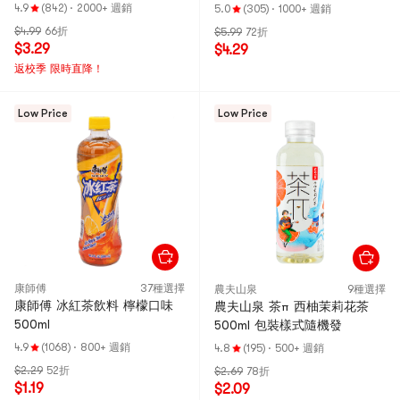
4.9
(842)
·
2000+ 週銷
5.0
(305)
·
1000+ 週銷
$4.99
66折
$5.99
72折
$3.29
$4.29
返校季 限時直降！
Low Price
Low Price
康師傅
37種選擇
農夫山泉
9種選擇
康師傅 冰紅茶飲料 檸檬口味
農夫山泉 茶π 西柚茉莉花茶
500ml
500ml 包裝樣式隨機發
4.9
(1068)
·
800+ 週銷
4.8
(195)
·
500+ 週銷
$2.29
52折
$2.69
78折
$1.19
$2.09