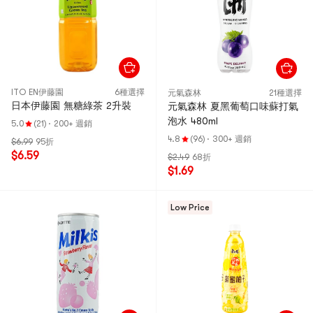
ITO EN伊藤園
6種選擇
元氣森林
21種選擇
日本伊藤園 無糖綠茶 2升裝
元氣森林 夏黑葡萄口味蘇打氣
泡水 480ml
5.0
(21)
·
200+ 週銷
4.8
(96)
·
300+ 週銷
$6.99
95折
$6.59
$2.49
68折
$1.69
Low Price