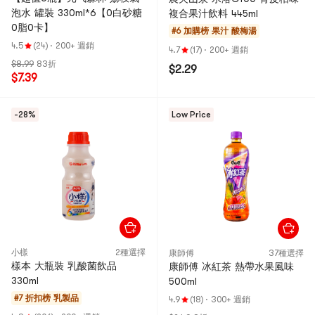
泡水 罐裝 330ml*6【0白砂糖
複合果汁飲料 445ml
0脂0卡】
#6 加購榜
果汁 酸梅湯
4.5
(24)
·
200+ 週銷
4.7
(17)
·
200+ 週銷
$8.99
83折
$2.29
$7.39
-28%
Low Price
小樣
2種選擇
康師傅
37種選擇
樣本 大瓶裝 乳酸菌飲品
康師傅 冰紅茶 熱帶水果風味
330ml
500ml
#7 折扣榜
乳製品
4.9
(18)
·
300+ 週銷