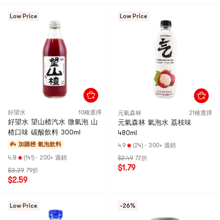
Low Price
Low Price
好望水
10種選擇
元氣森林
21種選擇
好望水 望山楂汽水 微氣泡 山
元氣森林 氣泡水 荔枝味
楂口味 碳酸飲料 300ml
480ml
#4 加購榜
氣泡飲料
4.9
(24)
·
300+ 週銷
4.8
(141)
·
200+ 週銷
$2.49
72折
$1.79
$3.29
79折
$2.59
Low Price
-26%