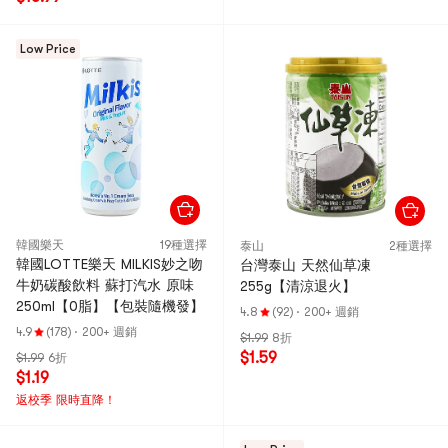
Low Price
韓國樂天
19種選擇
泰山
2種選擇
韓國LOTTE樂天 MILKIS妙之吻
台灣泰山 天然仙草凍
牛奶碳酸飲料 蘇打汽水 原味
255g【清涼退火】
250ml【0脂】【包裝隨機發】
4.8
(92)
·
200+ 週銷
4.9
(178)
·
200+ 週銷
$1.99
8折
$1.59
$1.99
6折
$1.19
返校季 限時直降！