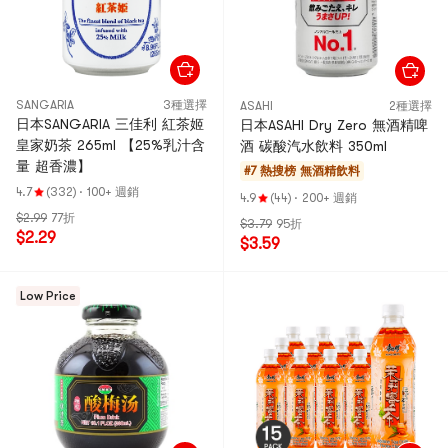
SANGARIA
3種選擇
ASAHI
2種選擇
日本SANGARIA 三佳利 紅茶姬
日本ASAHI Dry Zero 無酒精啤
皇家奶茶 265ml 【25%乳汁含
酒 碳酸汽水飲料 350ml
量 超香濃】
#7 熱搜榜
無酒精飲料
4.7
(332)
·
100+ 週銷
4.9
(44)
·
200+ 週銷
$2.99
77折
$3.79
95折
$2.29
$3.59
Low Price