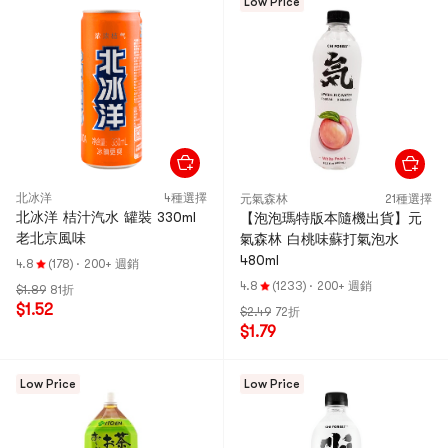
Low Price
北冰洋
4種選擇
元氣森林
21種選擇
北冰洋 桔汁汽水 罐裝 330ml
【泡泡瑪特版本隨機出貨】元
老北京風味
氣森林 白桃味蘇打氣泡水
480ml
4.8
(178)
·
200+ 週銷
4.8
(1233)
·
200+ 週銷
$1.89
81折
$1.52
$2.49
72折
$1.79
Low Price
Low Price