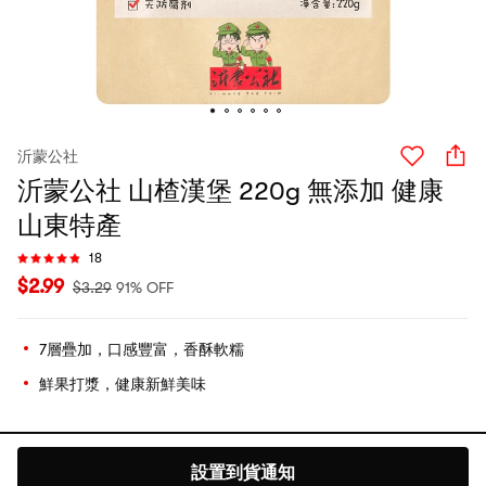
沂蒙公社
沂蒙公社 山楂漢堡 220g 無添加 健康
山東特產
18
$
2.99
$
3.29
91% OFF
7層疊加，口感豐富，香酥軟糯
鮮果打漿，健康新鮮美味
設置到貨通知