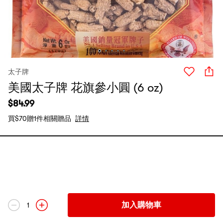
太子牌
美國太子牌 花旗參小圓 (6 oz)
$
84.99
買$70贈1件相關贈品
詳情
加入購物車
1