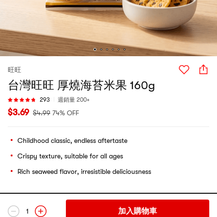
旺旺
台灣旺旺 厚燒海苔米果 160g
293
週銷量 200+
$
3.69
$
4.99
74% OFF
Childhood classic, endless aftertaste
Crispy texture, suitable for all ages
Rich seaweed flavor, irresistible deliciousness
加入購物車
1