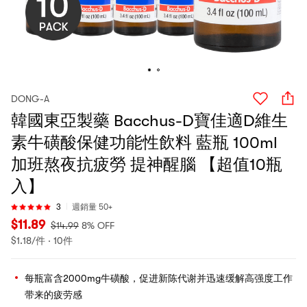
DONG-A
韓國東亞製藥 Bacchus-D寶佳適D維生
素牛磺酸保健功能性飲料 藍瓶 100ml
加班熬夜抗疲勞 提神醒腦 【超值10瓶
入】
3
週銷量 50+
$
11.89
$
14.99
8% OFF
$
1.18/件 · 10件
每瓶富含2000mg牛磺酸，促进新陈代谢并迅速缓解高强度工作
带来的疲劳感