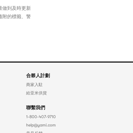
量做到及時更新
隨附的標籤、警
合夥人計劃
商家入駐
給亚米供貨
聯繫我們
1-800-407-9710
help@yami.com