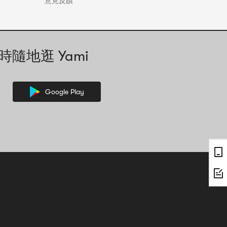
意見反饋
時隨地逛 Yami
Google Play
，其中的文字資訊可能需要人工協助解讀。