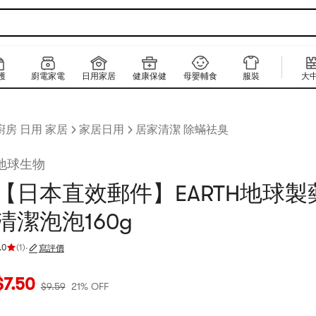
護
廚電家電
日用家居
健康保健
母嬰輔食
服裝
大
廚房 日用 家居
家居日用
居家清潔 除蟎祛臭
地球生物
【日本直效郵件】EARTH地球製
清潔泡泡160g
.0
(
1
)
·
寫評價
評分 5.0 顆星，最多 5 顆星
當前價格：$7.5
原價：$9.59
21% OFF
$
7.50
$
9.59
21% OFF