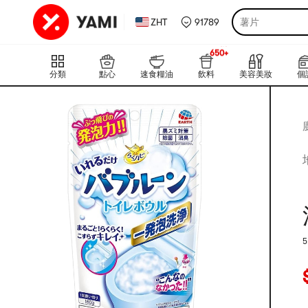
ZHT
91789
薯片
650+
上新
650+
分類
點心
速食糧油
飲料
美容美妝
個
5