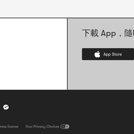
下載 App，隨
App Store
ness license
查看營業執照。請注意，此連結將直接開啟一張營業執照的圖片檔案
Your Privacy Choices