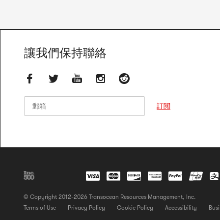
讓我們保持聯絡
郵箱
郵箱
訂閱
© Copyright 2012-2026 Transocean Resources Management, Inc.
Terms of Use
Privacy Policy
Cookie Policy
Accessibility
Busi