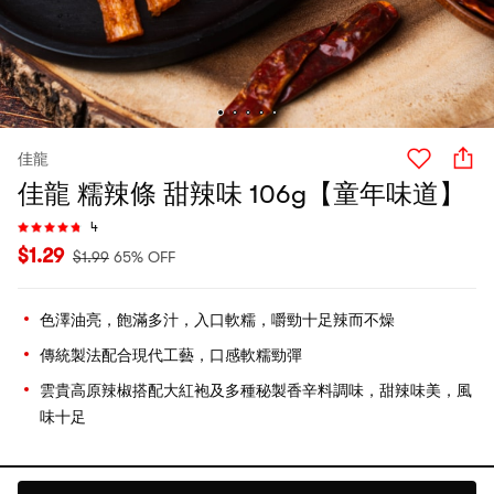
佳龍
佳龍 糯辣條 甜辣味 106g【童年味道】
4
$
1.29
$
1.99
65% OFF
色澤油亮，飽滿多汁，入口軟糯，嚼勁十足辣而不燥
傳統製法配合現代工藝，口感軟糯勁彈
雲貴高原辣椒搭配大紅袍及多種秘製香辛料調味，甜辣味美，風
味十足