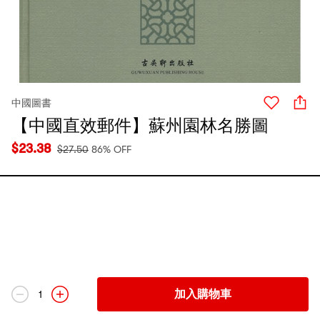
中國圖書
【中國直效郵件】蘇州園林名勝圖
$
23.38
$
27.50
86% OFF
加入購物車
1