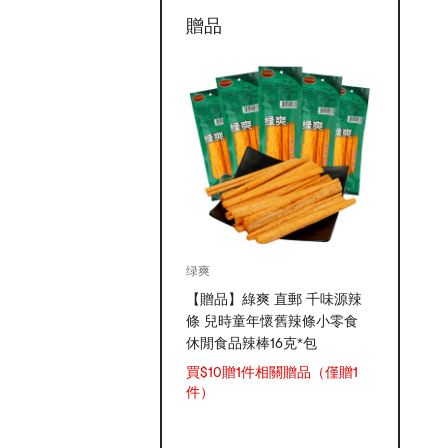
贈品
绿爽
【贈品】綠爽 直郵 千味源辣
條 兒時童年懷舊辣條小零食
休閒食品辣棒16克*包
買$10贈1件相關贈品（僅贈1
件）