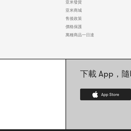
亚米發貨
亚米商城
售後政策
價格保護
萬種商品一日達
下載 App，隨
App Store