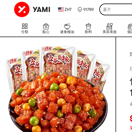
ZHT
91789
薯片
分類
點心
速食糧油
飲料
美容美妝
個