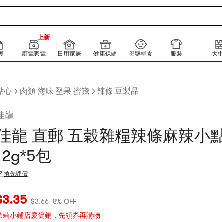
160+
上新
160+
護
廚電家電
日用家居
健康保健
母嬰輔食
服裝
大
點心
肉類 海味 堅果 蜜餞
辣條 豆製品
佳龍
佳龍 直郵 五穀雜糧辣條麻辣小
12g*5包
搶先評價
當前價格：$3.35
原價：$3.66
8% OFF
$
3.35
$
3.66
8% OFF
茉莉小鋪店慶促銷，先領券再購物