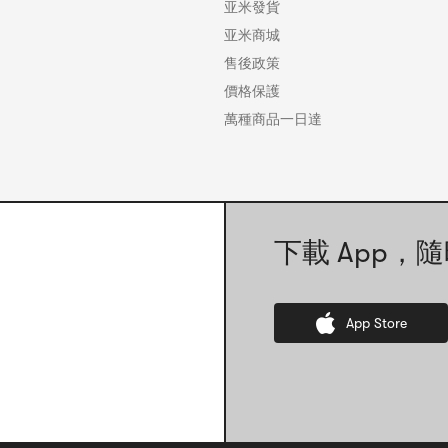
亚米發貨
亚米商城
售後政策
價格保護
萬種商品一日達
下載 App，隨
App Store