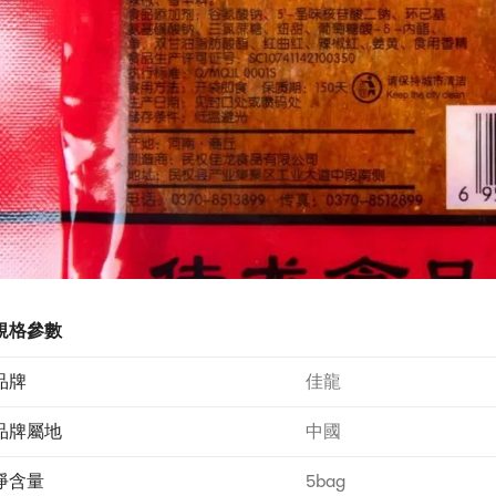
規格參數
品牌
佳龍
品牌屬地
中國
淨含量
5bag