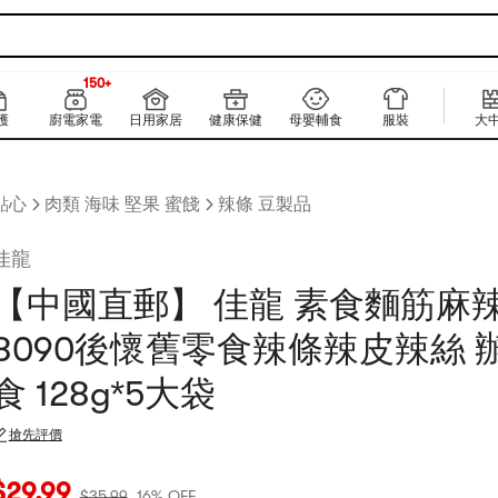
150+
上新
150+
護
廚電家電
日用家居
健康保健
母嬰輔食
服裝
大
點心
肉類 海味 堅果 蜜餞
辣條 豆製品
佳龍
【中國直郵】 佳龍 素食麵筋麻
8090後懷舊零食辣條辣皮辣絲 
食 128g*5大袋
搶先評價
當前價格：$29.99
原價：$35.99
16% OFF
$
29.99
$
35.99
16% OFF