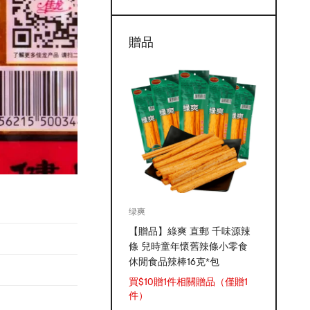
贈品
绿爽
【贈品】綠爽 直郵 千味源辣
條 兒時童年懷舊辣條小零食
休閒食品辣棒16克*包
買$10贈1件相關贈品（僅贈1
件）