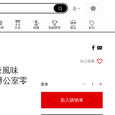
拉麵
中華
日本
韓國
熱銷榜單
新品
折扣
禮品卡
加入收藏
辣風味
辦公室零
數量
1
加入購物車