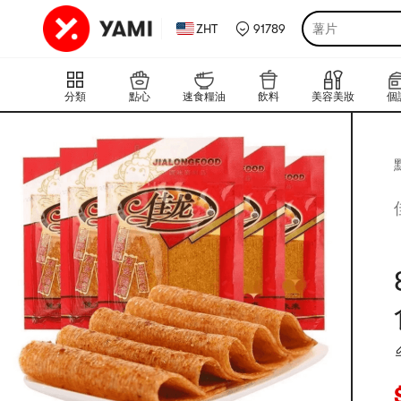
ZHT
91789
薯片
分類
點心
速食糧油
飲料
美容美妝
個