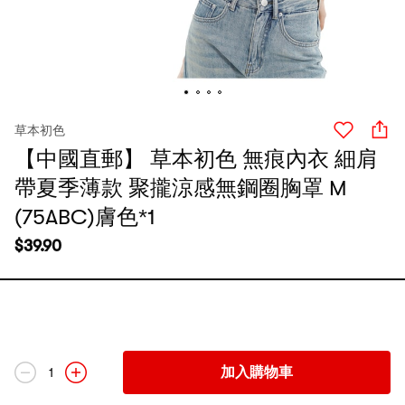
草本初色
【中國直郵】 草本初色 無痕內衣 細肩
帶夏季薄款 聚攏涼感無鋼圈胸罩 M
(75ABC)膚色*1
$
39.90
加入購物車
1