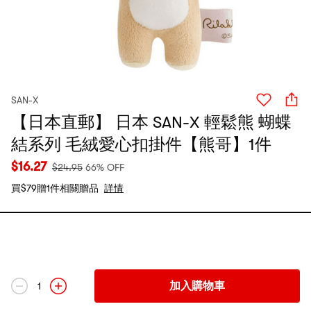
SAN-X
【日本直郵】 日本 SAN-X 輕鬆熊 蝴蝶
結系列 毛絨愛心扣掛件【熊哥】1件
$
16.27
$
24.95
66% OFF
買$79贈1件相關贈品
詳情
加入購物車
1