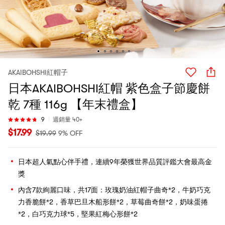
AKAIBOHSHI紅帽子
日本AKAIBOHSHI紅帽 紫色盒子節慶餅
乾 7種 116g 【年末禮盒】
9
週銷量 40+
$
17.99
$
19.99
9% OFF
日本超人氣點心伴手禮，連續9年榮獲世界品質評鑑大會最高金
獎
內含7款絢麗口味，共17面：玫瑰奶油紅帽子曲奇*2，牛奶巧克
力香脆餅*2，香草巴旦木船形餅*2，草莓曲奇餅*2，奶味蛋捲
*2，白巧克力球*5，堅果紅梅心形餅*2