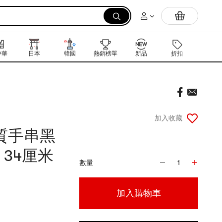
拉麵
中華
日本
韓國
熱銷榜單
新品
折扣
禮品卡
加入收藏
質手串黑
34厘米
數量
1
加入購物車