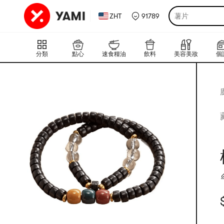
ZHT
91789
薯片
分類
點心
速食糧油
飲料
美容美妝
個