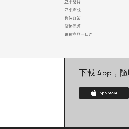
亚米發貨
亚米商城
售後政策
價格保護
萬種商品一日達
下載 App，隨
App Store