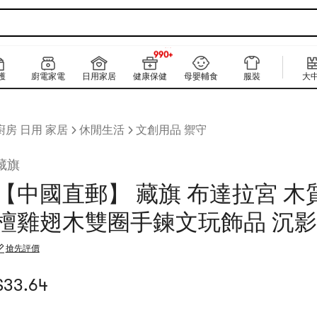
990+
上新
990+
護
廚電家電
日用家居
健康保健
母嬰輔食
服裝
大
廚房 日用 家居
休閒生活
文創用品 禦守
藏旗
【中國直郵】 藏旗 布達拉宮 木
檀雞翅木雙圈手鍊文玩飾品 沉影 
搶先評價
當前價格：$33.64
$
33.64