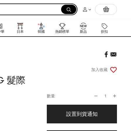
拉麵
中華
日本
韓國
熱銷榜單
新品
折扣
禮品卡
加入收藏
G 髮際
數量
1
設置到貨通知