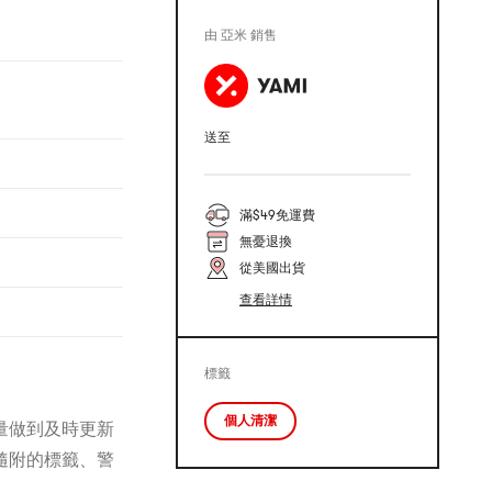
由 亞米 銷售
送至
滿$49免運費
無憂退換
從美國出貨
查看詳情
標籤
個人清潔
量做到及時更新
隨附的標籤、警