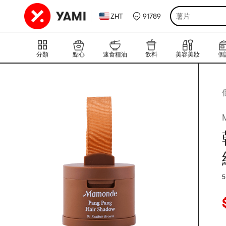
ZHT
91789
薯片
分類
點心
速食糧油
飲料
美容美妝
個
5