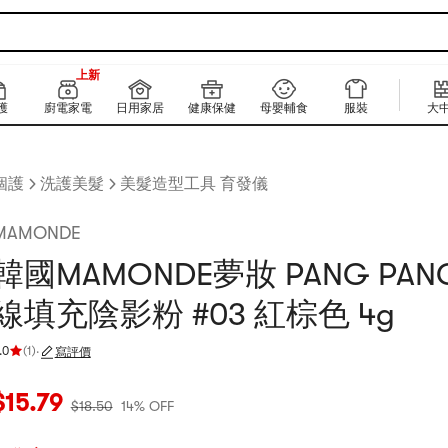
180+
上新
180+
護
廚電家電
日用家居
健康保健
母嬰輔食
服裝
大
個護
洗護美髮
美髮造型工具 育發儀
MAMONDE
韓國MAMONDE夢妝 PANG PAN
線填充陰影粉 #03 紅棕色 4g
.0
(
1
)
·
寫評價
評分 5.0 顆星，最多 5 顆星
當前價格：$15.79
原價：$18.5
14% OFF
$
15.79
$
18.50
14% OFF