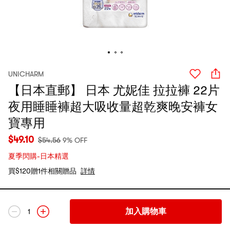
UNICHARM
【日本直郵】 日本 尤妮佳 拉拉褲 22片
夜用睡睡褲超大吸收量超乾爽晚安褲女
寶專用
$
49.10
$
54.56
9% OFF
夏季閃購-日本精選
買$120贈1件相關贈品
詳情
加入購物車
1