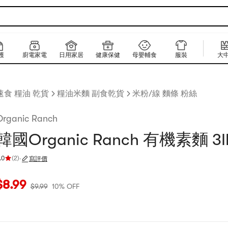
護
廚電家電
日用家居
健康保健
母嬰輔食
服裝
大
速食 糧油 乾貨
糧油米麵 副食乾貨
米粉/線 麵條 粉絲
Organic Ranch
韓國Organic Ranch 有機素麵 3I
.0
(
2
)
·
寫評價
評分 5.0 顆星，最多 5 顆星
當前價格：$8.99
原價：$9.99
10% OFF
$
8.99
$
9.99
10% OFF