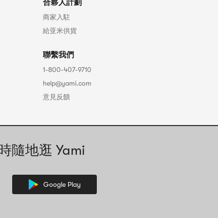
合夥人計劃
商家入駐
給亚米供貨
聯繫我們
1-800-407-9710
help@yami.com
意見反饋
時隨地逛 Yami
Google Play