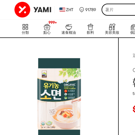
ZHT
91789
薯片
999+
上新
999+
分類
點心
速食糧油
飲料
美容美妝
個
5