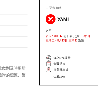
由 亞米 銷售
送至
明天 1:30 PM
前下單，預計
8月11日
星期二 - 8月13日 星期四
送達
滿$49免運費
無憂退換
量做到及時更新
從美國出貨
隨附的標籤、警
查看詳情