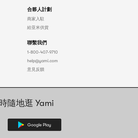
合夥人計劃
商家入駐
給亚米供貨
聯繫我們
1-800-407-9710
help@yami.com
意見反饋
時隨地逛 Yami
Google Play