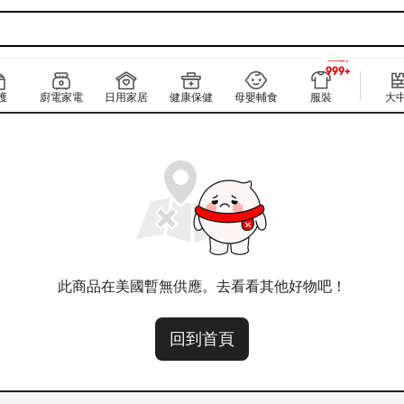
999+
上新
999+
護
廚電家電
日用家居
健康保健
母嬰輔食
服裝
大
此商品在美國暫無供應。去看看其他好物吧！
回到首頁