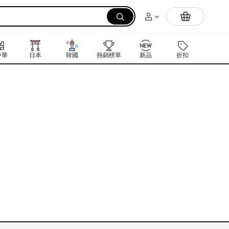
拉麵
中華
日本
韓國
熱銷榜單
新品
折扣
禮品卡