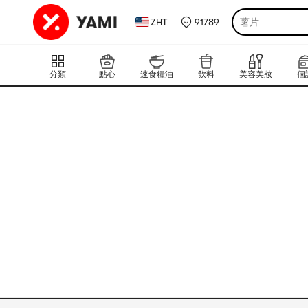
ZHT
91789
薯片
分類
點心
速食糧油
飲料
美容美妝
個