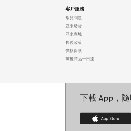
客戶服務
常見問題
亚米發貨
亚米商城
售後政策
價格保護
萬種商品一日達
下載 App，隨
App Store