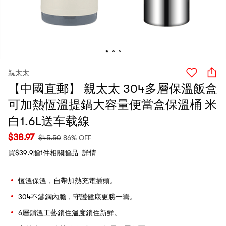
親太太
【中國直郵】 親太太 304多層保溫飯盒
可加熱恆溫提鍋大容量便當盒保溫桶 米
白1.6L送车载線
$
38.97
$
45.50
86% OFF
買$39.9贈1件相關贈品
詳情
恆溫保溫，自帶加熱充電插頭。
304不鏽鋼內膽，守護健康更勝一籌。
6層鎖溫工藝鎖住溫度鎖住新鮮。