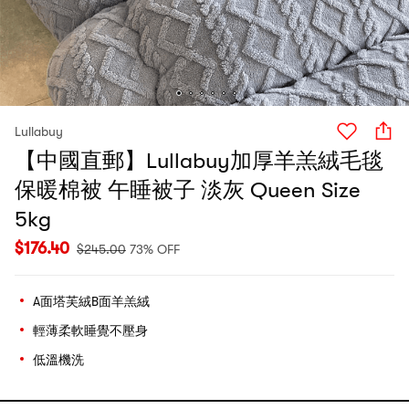
Lullabuy
【中國直郵】Lullabuy加厚羊羔絨毛毯
保暖棉被 午睡被子 淡灰 Queen Size
5kg
$
176.40
$
245.00
73% OFF
A面塔芙絨B面羊羔絨
輕薄柔軟睡覺不壓身
低溫機洗