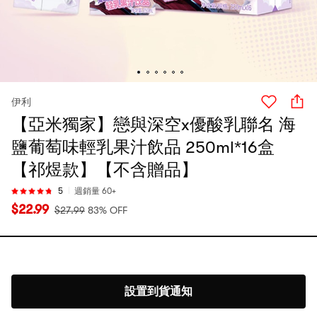
伊利
【亞米獨家】戀與深空x優酸乳聯名 海
鹽葡萄味輕乳果汁飲品 250ml*16盒
【祁煜款】【不含贈品】
5
週銷量 60+
$
22.99
$
27.99
83% OFF
設置到貨通知