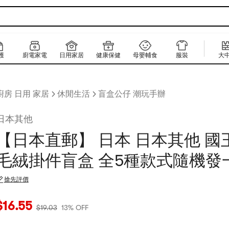
護
廚電家電
日用家居
健康保健
母嬰輔食
服裝
大
廚房 日用 家居
休閒生活
盲盒公仔 潮玩手辦
日本其他
【日本直郵】 日本 日本其他 國
毛絨掛件盲盒 全5種款式隨機發
搶先評價
當前價格：$16.55
原價：$19.03
13% OFF
$
16.55
$
19.03
13% OFF