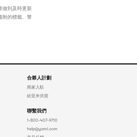
量做到及時更新
隨附的標籤、警
合夥人計劃
商家入駐
給亚米供貨
聯繫我們
1-800-407-9710
help@yami.com