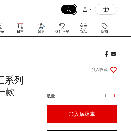
拉麵
中華
日本
韓國
熱銷榜單
新品
折扣
禮品卡
加入收藏
王系列
一款
數量
1
加入購物車