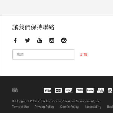
讓我們保持聯絡
郵箱
郵箱
訂閱
© Copyright 2012-2026 Transocean Resources Management, Inc.
Terms of Use
Privacy Policy
Cookie Policy
Accessibility
Busi