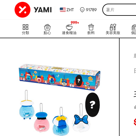
ZHT
91789
薯片
999+
上新
999+
分類
點心
速食糧油
飲料
美容美妝
個