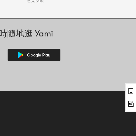
意見反饋
時隨地逛 Yami
Google Play
，其中的文字資訊可能需要人工協助解讀。