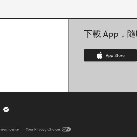
下載 App，隨
App Store
ness license
查看營業執照。請注意，此連結將直接開啟一張營業執照的圖片檔案
Your Privacy Choices