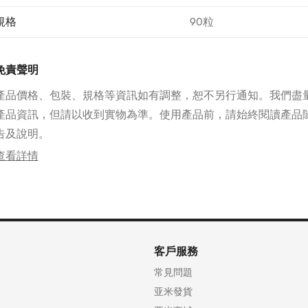
[成分·含量：作用]
規格
90粒
防己乾燥萃取物：240.0mg（以防己計3000mg）：取自大葛
有抑制疼痛和炎症的作用，緩解關節痛和神經痛。
硫酸軟骨素鈉：900.0mg：關節軟骨的構成成分之一。
免責聲明
苯硫胺（維生素B1）：13.83mg（以鹽酸硫胺氯化物計10.0mg
的活性維生素B1，緩解關節痛和神經痛。
產品價格、包裝、規格等資訊如有調整，恕不另行通知。我們盡
甲鈷胺（維生素B12）：60.0μg：作用於受損的末梢神經。
γ-谷甾醇：10.0mg：調節神經，緩解關節痛。
產品資訊，但請以收到實物為準。使用產品前，請始終閱讀產品
[添加剂]羟丙基纤维素、纤维素、交联羧甲基纤维素钠、硬脂酸镁
告及說明。
烯酸-甲基丙烯酸甲酯共聚物、羟丙基甲基纤维素、二氧化钛、巴
查看詳情
【注意事項】
★使用時注意
＜請諮詢醫生＞
1.以下人員服用前請諮詢醫生或藥師
(1)孕婦或懷疑懷孕者。
(2)有藥物過敏史者。
2.服用後若出現以下症狀，可能為副作用，應立即停止服用，並
客戶服務
詢醫生或藥師
[相關部位：症狀]
常見問題
皮膚：皮疹、紅斑、瘙癢
亚米發貨
消化系統：噁心、嘔吐、食慾不振