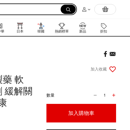
拉麵
中華
日本
韓國
熱銷榜單
新品
折扣
禮品卡
加入收藏
製藥 軟
劑 緩解關
數量
1
康
加入購物車