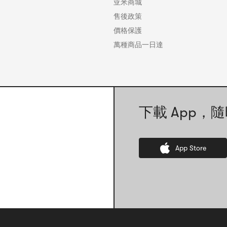
亚米商城
3.服用後可能出現以下症狀，若症狀持續或加重，請停止服用，
諮詢醫生或藥師
售後政策
軟便、腹瀉
價格保護
4.服用約1個月症狀無改善，請停止服用，並攜帶本說明書諮詢醫
萬種商品一日達
★保存及處理注意事項
1.請避開高溫，置於避免陽光直射、濕度低且涼爽處密封保存於
照可能影響品質）
2.請放置於兒童觸及不到的地方。
3.請勿換入其他容器。（可能導致誤用或品質變化）
下載 App，隨
4.片劑若沾水可能引起成分變化，請勿滴水或用濕手觸碰。如片
丟棄。
5.容器內填充物（塑膠袋）為防止運輸中片劑破損，請開蓋後務
6.若容器盖未盖緊，可能因濕氣影響品質，請每次服用後蓋緊蓋
App Store
7.請於外包裝及標籤上的「開封日期」欄填寫開蓋日期。
8.請勿服用超過使用期限（標示於外包裝及標籤）產品。開蓋後
議6個月內服用完畢。
【原產國】
日本
【品牌】