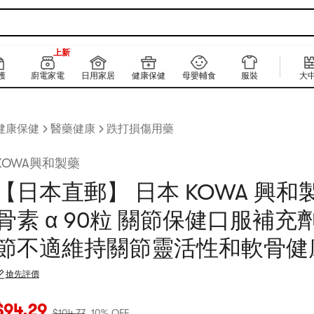
180+
上新
180+
護
廚電家電
日用家居
健康保健
母嬰輔食
服裝
大
健康保健
醫藥健康
跌打損傷用藥
KOWA興和製藥
【日本直郵】 日本 KOWA 興和
骨素 α 90粒 關節保健口服補充
節不適維持關節靈活性和軟骨健
搶先評價
當前價格：$94.29
原價：$104.77
10% OFF
$
94.29
$
104.77
10% OFF