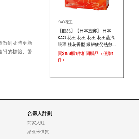
藤的莖及根莖，具
KAO花王
【贈品】【日本直郵】 日本
）：易被人體吸收
KAO 花王 花王 花王 花王蒸汽
量做到及時更新
眼罩 桂花香型 緩解疲勞熱敷
睡眠眼貼(5片裝)
隨附的標籤、警
買$188贈1件相關贈品（僅贈1
、聚乙烯醇-丙
件）
西棕榈蜡
攜帶本說明書諮
合夥人計劃
商家入駐
給亚米供貨