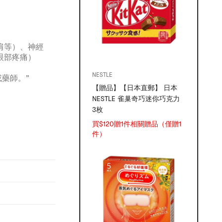
肩等）、神經
眼部疼痛）
NESTLE
藥師。”
【贈品】【日本直郵】 日本
NESTLE 雀巢奇巧迷你巧克力
3枚
買$120贈1件相關贈品（僅贈1
件）