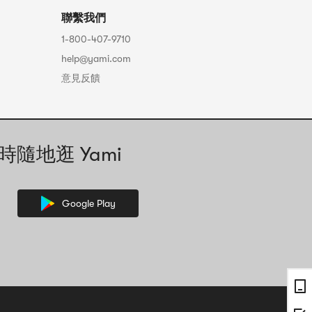
並攜帶本說明書
聯繫我們
1-800-407-9710
生或藥師
help@yami.com
意見反饋
外包裝內。（光
時隨地逛 Yami
劑不慎弄濕，請
必丟棄。
子。
Google Play
為保持品質，建