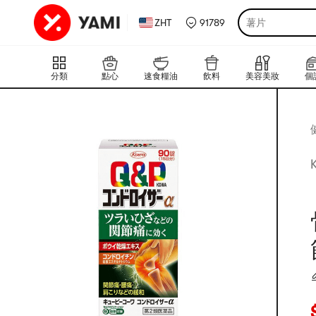
ZHT
91789
薯片
分類
點心
速食糧油
飲料
美容美妝
個