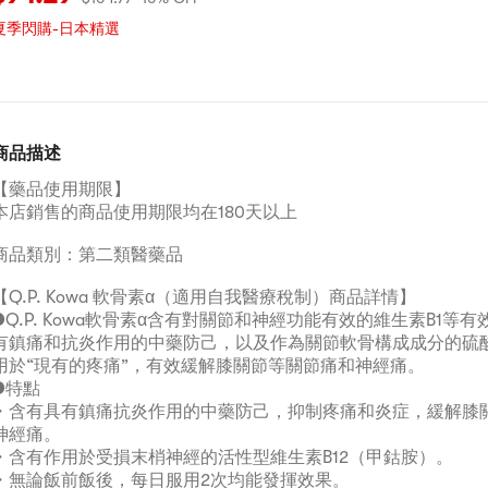
夏季閃購-日本精選
商品描述
【藥品使用期限】
本店銷售的商品使用期限均在180天以上
商品類別：第二類醫藥品
【Q.P. Kowa 軟骨素α（適用自我醫療稅制）商品詳情】
●Q.P. Kowa軟骨素α含有對關節和神經功能有效的維生素B1等
有鎮痛和抗炎作用的中藥防己，以及作為關節軟骨構成成分的硫
用於“現有的疼痛”，有效緩解膝關節等關節痛和神經痛。
●特點
・含有具有鎮痛抗炎作用的中藥防己，抑制疼痛和炎症，緩解膝
神經痛。
・含有作用於受損末梢神經的活性型維生素B12（甲鈷胺）。
・無論飯前飯後，每日服用2次均能發揮效果。