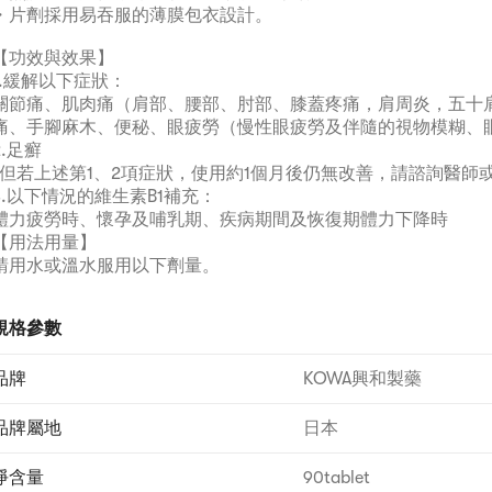
・片劑採用易吞服的薄膜包衣設計。
【功效與效果】
1.緩解以下症狀：
關節痛、肌肉痛（肩部、腰部、肘部、膝蓋疼痛，肩周炎，五十
痛、手腳麻木、便秘、眼疲勞（慢性眼疲勞及伴隨的視物模糊、
2.足癬
“但若上述第1、2項症狀，使用約1個月後仍無改善，請諮詢醫師或
3.以下情況的維生素B1補充：
體力疲勞時、懷孕及哺乳期、疾病期間及恢復期體力下降時
【用法用量】
請用水或溫水服用以下劑量。
[年齡：每次劑量：每日服用次數]
成人（15歲以上）：3片：2次
規格參數
15歲以下兒童：禁止服用
※無論飯前飯後，均可服用。
品牌
KOWA興和製藥
★用法用量相關注意事項
請嚴格遵守用法用量。
品牌屬地
日本
【成分】
淨含量
90tablet
（6片中）