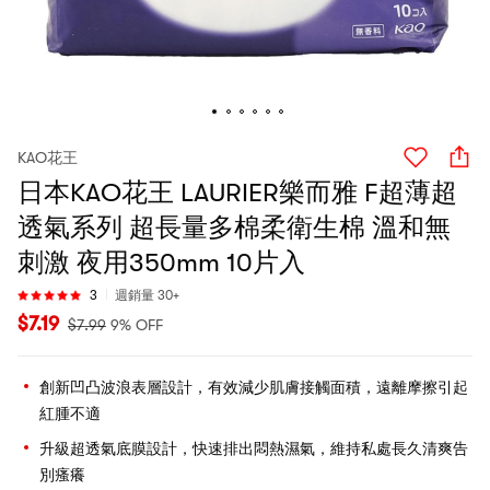
KAO花王
日本KAO花王 LAURIER樂而雅 F超薄超
透氣系列 超長量多棉柔衛生棉 溫和無
刺激 夜用350mm 10片入
3
週銷量 30+
$
7.19
$
7.99
9% OFF
創新凹凸波浪表層設計，有效減少肌膚接觸面積，遠離摩擦引起
紅腫不適
升級超透氣底膜設計，快速排出悶熱濕氣，維持私處長久清爽告
別瘙癢