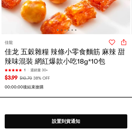
佳龍
佳龙 五穀雜糧 辣條小零食麵筋 麻辣 甜
辣味混裝 網紅爆款小吃18g*10包
1
週銷量 30+
$
3.99
$
10.70
38% OFF
00:00:00後結束搶購
設置到貨通知