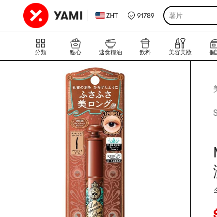
ZHT
91789
薯片
分類
點心
速食糧油
飲料
美容美妝
個