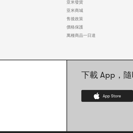
亚米發貨
亚米商城
售後政策
價格保護
萬種商品一日達
下載 App，隨
App Store