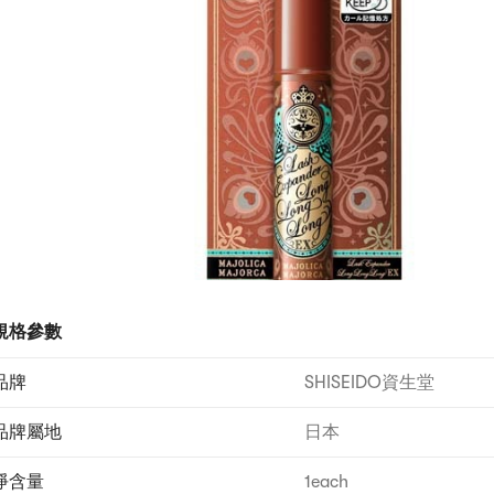
規格參數
品牌
SHISEIDO資生堂
品牌屬地
日本
淨含量
1each