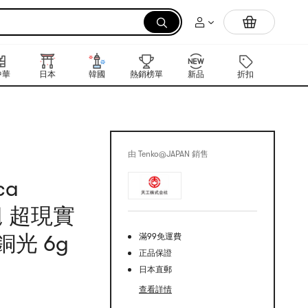
拉麵
中華
日本
韓國
熱銷榜單
新品
折扣
禮品卡
由 Tenko@JAPAN 銷售
ca
翹 超現實
銅光 6g
滿99免運費
正品保證
日本直郵
查看詳情