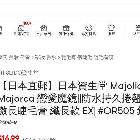
180+
上新
180+
護
廚電家電
日用家居
健康保健
母嬰輔食
服裝
大
美容 美妝 保養
彩妝 香水
睫毛膏 假睫毛 睫毛養護
SHISEIDO資生堂
【日本直郵】日本資生堂 Majoli
Majorca 戀愛魔鏡||防水持久捲
激長睫毛膏 纖長款 EX||#OR505 
搶先評價
當前價格：$16.99
原價：$25.99
34% OFF
$
16.99
$
25.99
34% OFF