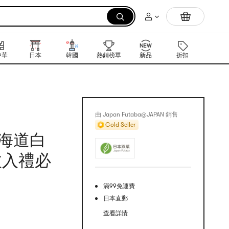
拉麵
中華
日本
韓國
熱銷榜單
新品
折扣
禮品卡
由 Japan Futaba@JAPAN 銷售
Gold Seller
北海道白
枚入禮必
滿99免運費
日本直郵
查看詳情