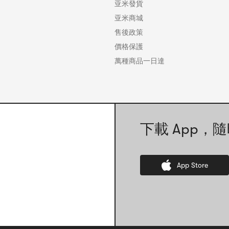
亚米發貨
亚米商城
售後政策
價格保護
萬種商品一日達
下載 App，隨
App Store