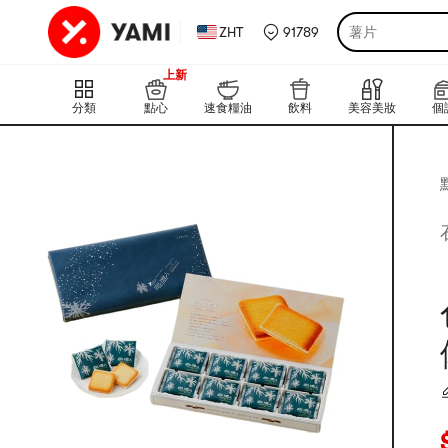
ZHT
91789
薯片
999+
上新
999+
分類
點心
速食糧油
飲料
美容美妝
個