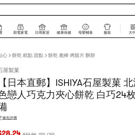
護
廚電家電
日用家居
健康保健
母嬰輔食
服裝
大
點心
餅乾 糕點 甜點
餅乾 脆棒 烤饃片 酥餅
石屋製菓
【日本直郵】ISHIYA石屋製菓 
色戀人巧克力夾心餅乾 白巧24
備
搶先評價
當前價格：$28.24
原價：$33.59
15% OFF
$
28.24
$
33.59
15% OFF