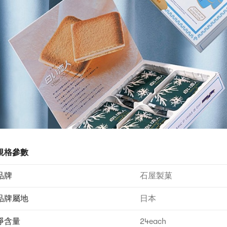
規格參數
品牌
石屋製菓
品牌屬地
日本
淨含量
24each