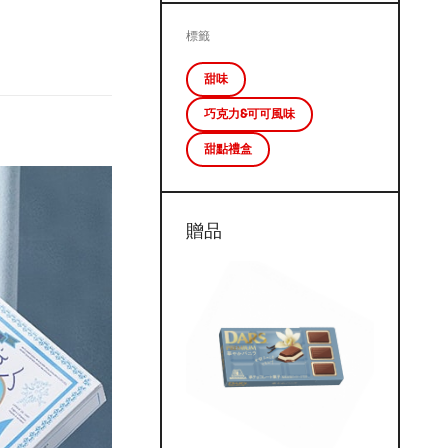
標籤
甜味
巧克力&可可風味
甜點禮盒
贈品