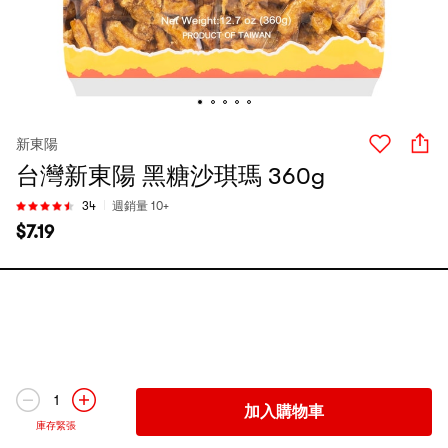
新東陽
台灣新東陽 黑糖沙琪瑪 360g
34
週銷量 10+
$
7.19
1
加入購物車
庫存緊張