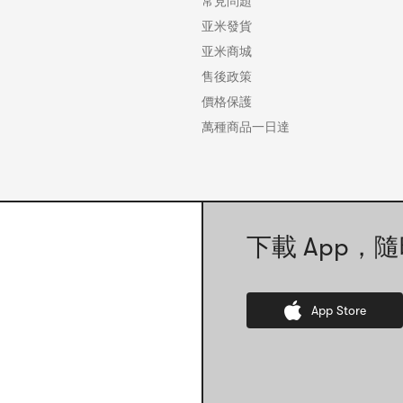
常見問題
亚米發貨
亚米商城
售後政策
價格保護
萬種商品一日達
下載 App，隨
App Store