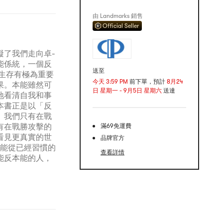
由 Landmarks 銷售
Official Seller
礙了我們走向卓-
能係統，一個反
送至
生存有極為重要
今天 3:59 PM
前下單，預計
8月24
果。本能雖然可
日 星期一 - 9月5日 星期六
送達
地看清自我和事
本書正是以「反
。我們只有在戰
有在戰勝攻擊的
滿69免運費
看見更真實的世
品牌官方
才能從已經習慣的
查看詳情
能反本能的人，