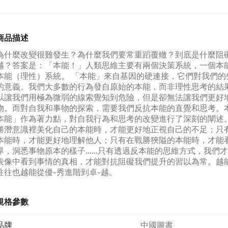
商品描述
為什麼改變很難發生？為什麼我們要常重蹈覆轍？到底是什麼阻
越？答案是：「本能！」人類思維主要有兩個決策系統，一個本
本能（理性）系統。 「本能」來自基因的硬連接，它們對我們的
的意義。我們大多數的行為發自原始的本能，而非理性思考的結
以讓我們用極為微弱的線索覺知到危險，但是卻無法讓我們更好
物。而對自我和事物的探索，需要我們反抗本能的直覺和思考。
本能」作為著力點，對自我行為和思考的改變進行了深刻的闡述
勝潛意識裡美化自己的本能時，才能更好地正視自己的不足；只
本能時，才能更好地理解他人；只有在戰勝狹隘的本能時，才能
界，洞悉事物原本的樣子……只有透過反本能的思維方式，我們
表像中看到事情的真相，才能對抗阻礙我們提升的習以為常。越
往往也越能從優-秀進階到卓-越。
規格參數
品牌
中國圖書