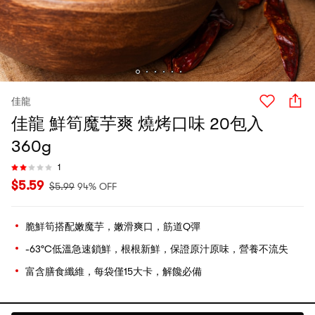
佳龍
佳龍 鮮筍魔芋爽 燒烤口味 20包入
360g
1
$
5.59
$
5.99
94% OFF
脆鮮筍搭配嫩魔芋，嫩滑爽口，筋道Q彈
-63°C低溫急速鎖鮮，根根新鮮，保證原汁原味，營養不流失
富含膳食纖維，每袋僅15大卡，解饞必備