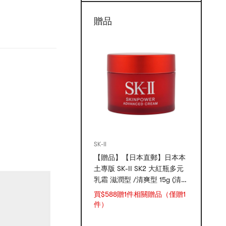
贈品
SK-II
【贈品】【日本直郵】日本本
土專版 SK-II SK2 大紅瓶多元
乳霜 滋潤型 /清爽型 15g (清爽
型/滋潤型隨機出貨)
買$588贈1件相關贈品（僅贈1
件）