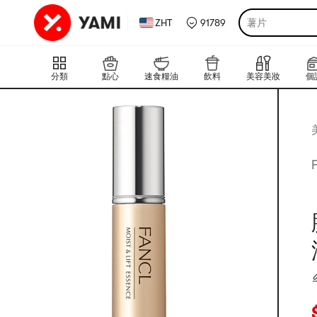
ZHT
91789
薯片
分類
點心
速食糧油
飲料
美容美妝
個