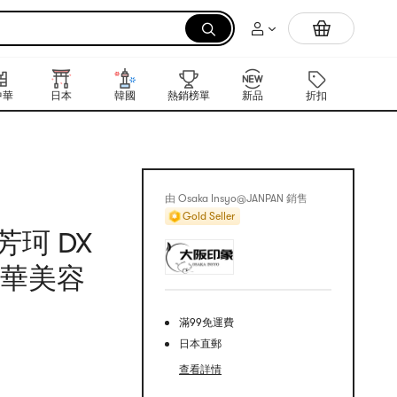
拉麵
中華
日本
韓國
熱銷榜單
新品
折扣
禮品卡
由 Osaka Insyo@JANPAN 銷售
Gold Seller
芳珂 DX
精華美容
滿99免運費
日本直郵
查看詳情