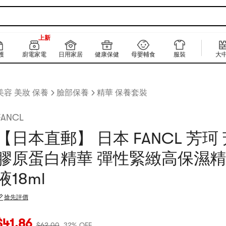
180+
上新
180+
護
廚電家電
日用家居
健康保健
母嬰輔食
服裝
大
美容 美妝 保養
臉部保養
精華 保養套裝
FANCL
【日本直郵】 日本 FANCL 芳珂 
膠原蛋白精華 彈性緊緻高保濕
液18ml
搶先評價
當前價格：$41.86
原價：$62
32% OFF
$
41.86
$
62.00
32% OFF