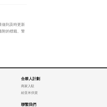
量做到及時更新
隨附的標籤、警
合夥人計劃
商家入駐
給亚米供貨
聯繫我們