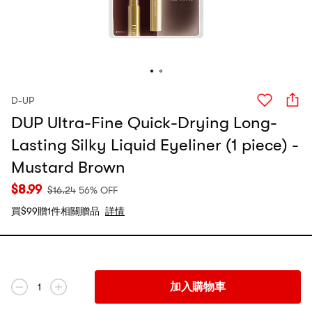
D-UP
DUP Ultra-Fine Quick-Drying Long-
Lasting Silky Liquid Eyeliner (1 piece) -
Mustard Brown
$
8.99
$
16.24
56% OFF
買$99贈1件相關贈品
詳情
加入購物車
1