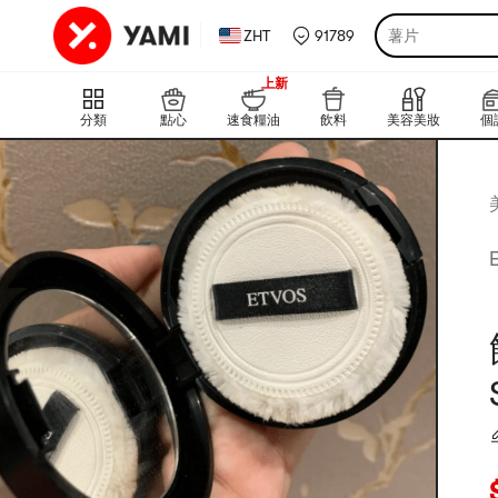
ZHT
91789
薯片
999+
上新
999+
分類
點心
速食糧油
飲料
美容美妝
個