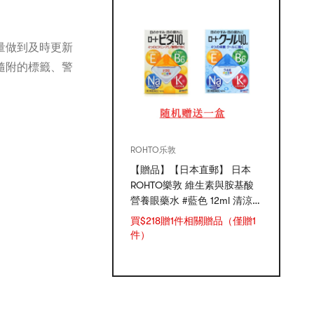
量做到及時更新
隨附的標籤、警
ROHTO乐敦
【贈品】【日本直郵】 日本
ROHTO樂敦 維生素與胺基酸
營養眼藥水 #藍色 12ml 清涼
度-5
買$218贈1件相關贈品（僅贈1
件）