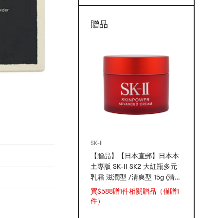
贈品
SK-II
【贈品】【日本直郵】日本本
土專版 SK-II SK2 大紅瓶多元
乳霜 滋潤型 /清爽型 15g (清爽
型/滋潤型隨機出貨)
買$588贈1件相關贈品（僅贈1
件）