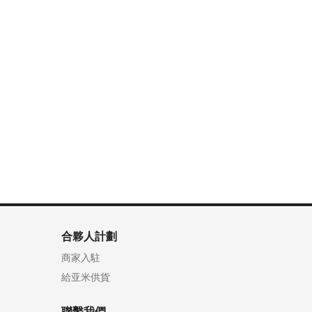
合夥人計劃
商家入駐
給亚米供貨