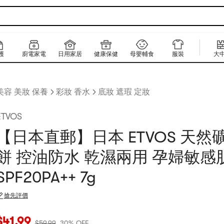
護
廚電家電
日用家居
健康保健
母嬰輔食
服裝
大
美容 美妝 保養
彩妝 香水
底妝 遮瑕 定妝
ETVOS
【日本直郵】日本 ETVOS 天然
餅 控油防水 乾濕兩用 孕婦敏感
SPF20PA++ 7g
搶先評價
當前價格：$41.99
原價：$59.99
30% OFF
$
41.99
$
59.99
30% OFF