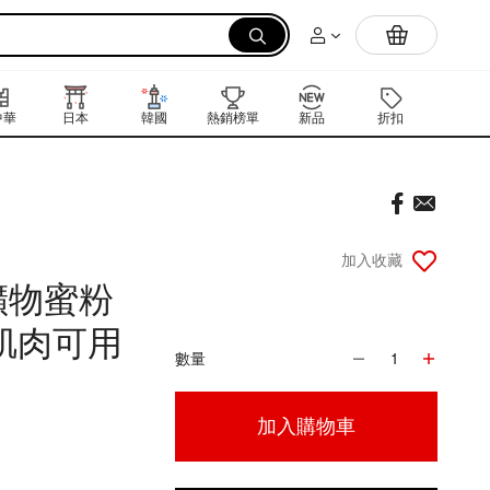
拉麵
中華
日本
韓國
熱銷榜單
新品
折扣
禮品卡
加入收藏
礦物蜜粉
肌肉可用
數量
1
加入購物車