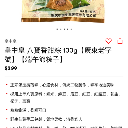
皇中皇
皇中皇 八寶香甜粽 133g【廣東老字
號】【端午節粽子】
$
3.99
正宗肇慶裹蒸粽，心選食材，傳統工藝製作，粽享地道美味
採用上等八寶原料：糯米、綠豆、眉豆、紅豆、紅腰豆、花生、
杞子、蜜棗
粒粒飽滿，香糯可口
野生芒葉手工包製，質地柔軟，清香宜人