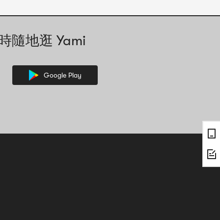
時隨地逛 Yami
Google Play
，其中的文字資訊可能需要人工協助解讀。