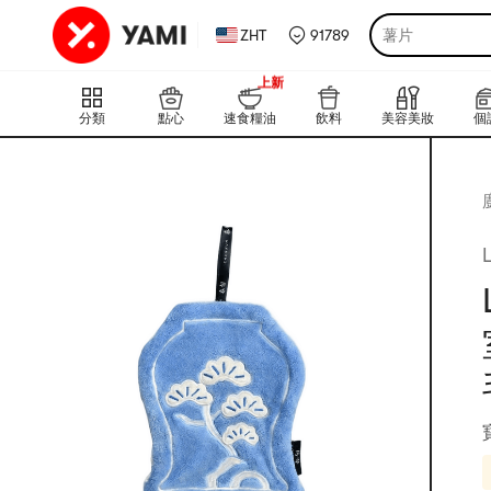
ZHT
91789
薯片
999+
上新
999+
分類
點心
速食糧油
飲料
美容美妝
個