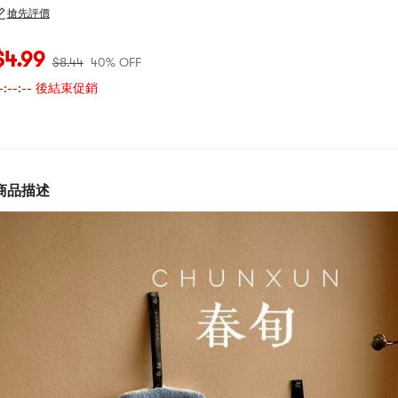
搶先評價
當前價格：$4.99
原價：$8.44
40% OFF
$
4.99
$
8.44
40% OFF
-:--:--
後結束促銷
商品描述