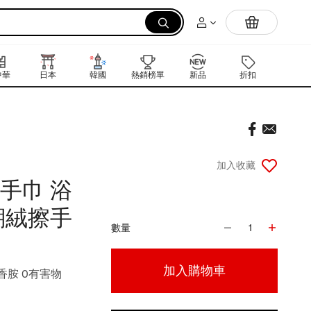
拉麵
中華
日本
韓國
熱銷榜單
新品
折扣
禮品卡
加入收藏
擦手巾 浴
瑚絨擦手
數量
1
加入購物車
香胺 0有害物