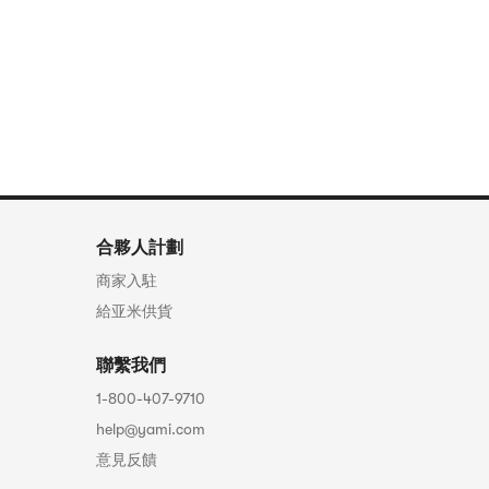
合夥人計劃
商家入駐
給亚米供貨
聯繫我們
1-800-407-9710
help@yami.com
意見反饋