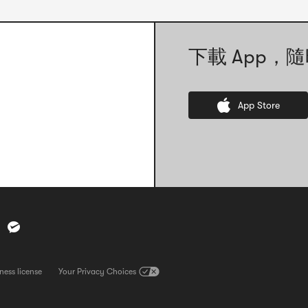
下載 App，隨
App Store
ness license
查看營業執照。請注意，此連結將直接開啟一張營業執照的圖片檔案
Your Privacy Choices