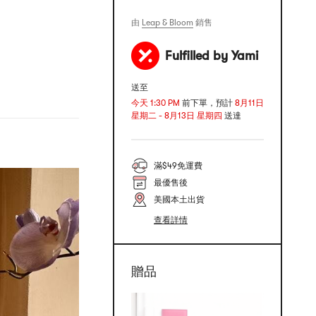
由
Leap & Bloom
銷售
Fulfilled by Yami
送至
今天 1:30 PM
前下單，預計
8月11日
星期二 - 8月13日 星期四
送達
滿$49免運費
最優售後
美國本土出貨
查看詳情
贈品