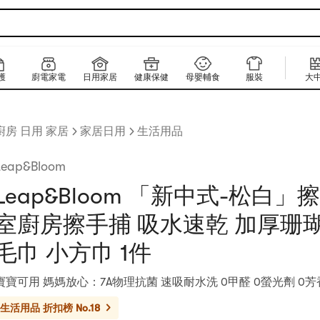
護
廚電家電
日用家居
健康保健
母嬰輔食
服裝
大
廚房 日用 家居
家居日用
生活用品
Leap&Bloom
Leap&Bloom 「新中式-松白」
室廚房擦手捕 吸水速乾 加厚珊
毛巾 小方巾 1件
寶寶可用 媽媽放心：7A物理抗菌 速吸耐水洗 0甲醛 0螢光劑 0芳
生活用品
折扣榜 No.18