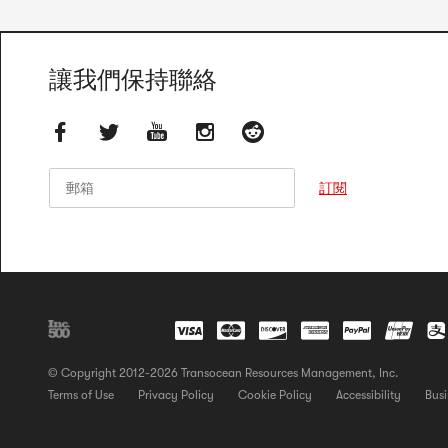
讓我們保持聯絡
郵箱
郵箱
訂閱
© Copyright 2012-2026 Transocean Resources Management, Inc.
Terms of Use
Privacy Policy
Cookie Policy
Accessibility
Busi