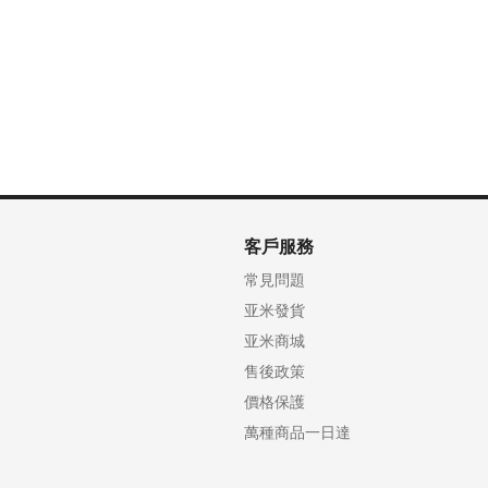
“這倒是真巧，”他一旁馬上接口道，“你是今天第二個人跟我說起
「哦，那個人是誰？」我問。
「有一個人，在醫院做實驗工作。今兒早上他還在可惜呢，說是
稱心的房子，可是嫌一個人住貴了點，跟人合住吧，一時又找不到
「是嗎！」我叫道，「如果真的想找人合住，一起分攤房錢，我
這個人合住好了。我正嫌一個人孤單，找個伴才好呢。”
客戶服務
常見問題
亚米發貨
亚米商城
售後政策
價格保護
萬種商品一日達