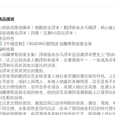
商品描述
（精裝四冊插圖本！無刪節全譯本！翻譯家俞步凡獨譯，精心修
精裝插圖全譯本！四冊！豆瓣9.0高分譯本！
產品特色
編輯推薦
《福爾摩斯探案全集》譯林版俞步凡譯本是該書譯本歷史上*部
本，比之以前由多人翻譯的各版本，全書風格不一，一改成為全
是譯林社高於其他出版社的決策。
俞譯本尤有其突出的優點。
他所使用的翻譯語言反映原著人物社會所屬的層次個性特色。上
走卒妓女，或好人與壞人，各種人物處於各種情景，語言是各不
氣充分體現個性，並符合所在場合，高層人物出言高雅，低層人
福爾摩斯是個全能的角色，他的語言高層與底層都能上口運用自
到生動的反映。
也注意文體的差別。書面語與口說有明顯的差異；書信、電報、
不同文體。全集當然是現代白話，但為了體現維多利亞的時代歷
是報紙新聞報道，俞譯運用具有時代特色的文言，即我國上世紀