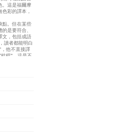
色。這是福爾摩
無色彩的譯本，
缺點。但在某些
總的是要符合、
譯文，包括成語
”，讀者都能明白
”，他不直接譯
“秸稈”。這是不
無數譯語語言現
較高的翻譯語言
現象、連帶英國
，歷來得不到正
過去。俞譯本得
，這問題對於本
教授的推薦！
瑟·柯南道爾的