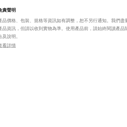
《血字的研究》《四簽名》《巴斯克維爾的獵犬》《聖徒之國》
洛克‧福爾摩斯回憶錄》《歇洛克‧福爾摩斯歸來記》《鞠躬盡瘁
免責聲明
推為經典之作。
產品價格、包裝、規格等資訊如有調整，恕不另行通知。我們盡
作者以嚴密的結構、跌宕的情節，成功地塑造了福爾摩斯機智神
象。自《血字的研究》1887年出版以來，經歷了一百多年，他的
產品資訊，但請以收到實物為準。使用產品前，請始終閱讀產品
衰。
告及說明。
作者簡介
亞瑟.柯南道爾生於英國蘇和蘭愛丁堡皮卡地普拉斯，英國傑出的
查看詳情
“英國偵探小說之父”，有名的劇作家，世界zui暢銷書的作家之一
青少年時代在教會學校上學，後來在愛丁堡大學學醫學，獲得愛
位。 1902年，阿瑟.柯南道爾參與英國在南非戰爭的政策辯護而
南道爾行醫10餘年，後專書偵探小說。他從1886年開始寫《血
次投稿都退稿。 1890年《四簽名大揭密》出版，這篇小說對印
行了客觀的揭露和反映，獲得了巨大的成功，從此聞名於世。
媒體評論
和柯南道爾所寫的《福爾摩斯探案》相比，沒有任何偵探小說曾
聲譽！
——英國著名作家毛姆
英國皇家化學協會授予福爾摩斯榮譽院士的稱號，表彰他在文學
分析化學的傑出運用。
——英國皇家化學協會，2002年