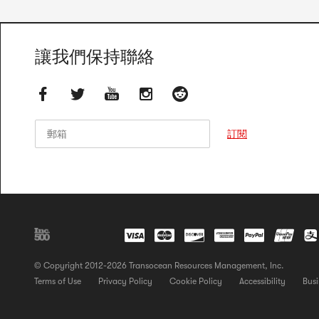
讓我們保持聯絡
郵箱
郵箱
訂閱
© Copyright 2012-2026 Transocean Resources Management, Inc.
Terms of Use
Privacy Policy
Cookie Policy
Accessibility
Busi