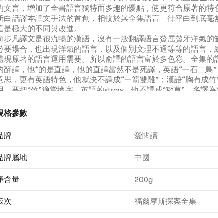
的文言，增加了全書語言獨特而多趣的優點，使更符合原著的特
斯白話譯本譯文手法的首創，相較於與全集語言一律平白到底毫
這是極大的不同與改進。
俞步凡譯文是很流暢的漢語，沒有一般翻譯語言贅屈贅牙洋氣的
必要場合，也出現洋氣的語言，以及個別文理不通等等的語言，
體現原著的語言運用需要。所以俞譯的語言富於多色彩。全集的
的翻譯，他*的是直譯，他的直譯當然不是死譯，英語“一石二鳥
意思，更有英語特色，他就決不譯成“一箭雙雕”；漢語“胸有成竹
用，要把“竹”適當換字，英語的straw，他不譯成“稻草”，多譯為
同文化不同語言所具有的異質，他注意轉化。還有雙關語等等的
象，作適當的處理，能符合情理的譯文，語言就更加通順，這是
規格參數
藝術。
福爾摩斯雖然是通俗小說，但它包羅萬象，各種人物、各種社會
品牌
愛閱讀
歷史，應有盡有，牽涉到的面很廣，語言複雜，有大量的“死結”
確的翻譯，令人讀來不知所以，邏輯推理而邏輯不通，都就囫圇
品牌屬地
中國
以將這些死結解掉，邏輯推理得以貫通。翻譯的準確性無與倫比
書尤其是十分重要，例子俯拾皆是。
淨含量
200g
涉及聖經、莎士比亞的引言也能照原文譯出。
譯林版俞步凡譯本《福爾摩斯探案全集》受到著名教育家朱永新
版次
福爾摩斯探案全集
內容簡介
《福爾摩斯探案全集》(圖解全譯本)收入英國著名的偵探小說家阿