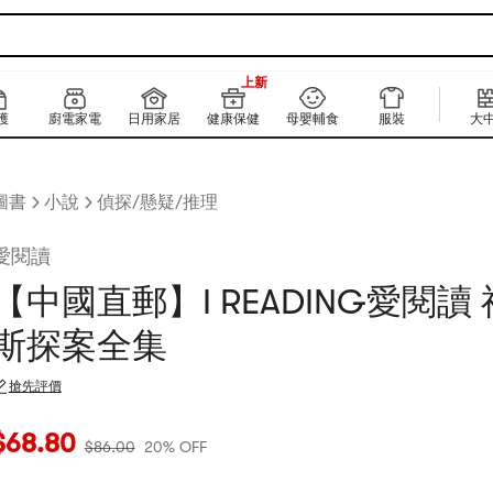
999+
上新
999+
護
廚電家電
日用家居
健康保健
母嬰輔食
服裝
大
圖書
小說
偵探/懸疑/推理
愛閱讀
【中國直郵】I READING愛閱讀
斯探案全集
搶先評價
當前價格：$68.8
原價：$86
20% OFF
$
68.80
$
86.00
20% OFF