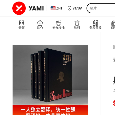
ZHT
91789
薯片
分類
點心
速食糧油
飲料
美容美妝
個