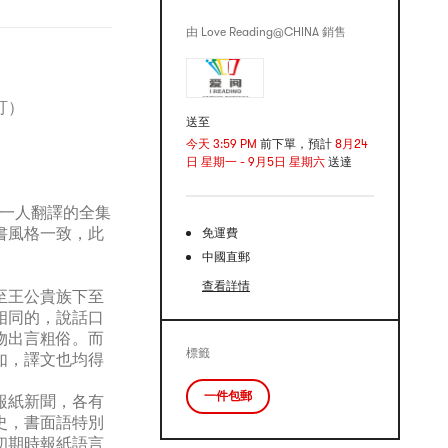
由 Love Reading@CHINA 銷售
訂）
送至
今天 3:59 PM
前下單，預計
8月24
日 星期一 - 9月5日 星期六
送達
由一人翻譯的全集
書風格一致，此
免運費
中國直郵
查看詳情
至王公貴族下至
相同的，說話口
物出言粗俗。而
標籤
如，譯文也均得
一件包郵
報紙新聞，各有
史，書面語特別
初期時報紙語言