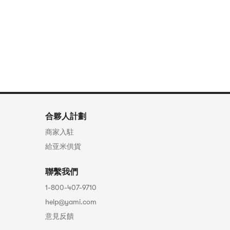
這個話。”
好不容易找到了
人。”
倒是願意的，跟
合夥人計劃
商家入駐
給亚米供貨
聯繫我們
1-800-407-9710
help@yami.com
意見反饋