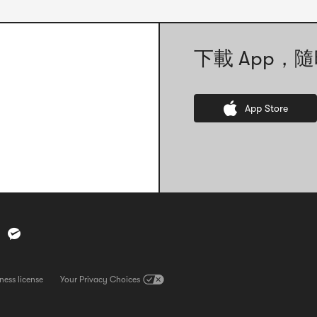
下載 App，隨
App Store
ness license
查看營業執照。請注意，此連結將直接開啟一張營業執照的圖片檔案
Your Privacy Choices