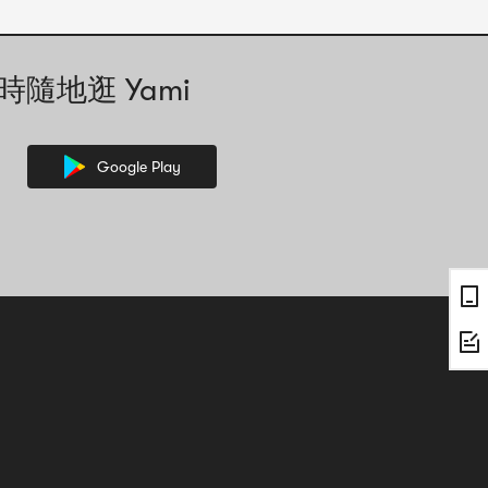
時隨地逛 Yami
Google Play
，其中的文字資訊可能需要人工協助解讀。