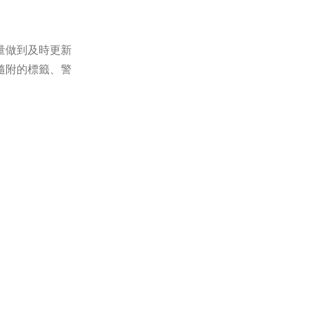
《恐怖谷》《歇
》等力作，它們被
量做到及時更新
勇的大偵探形
作品仍常盛不
隨附的標籤、警
偵探小說家、
。亞瑟.柯南道爾
丁堡醫學博士學
被封爵。亞瑟.柯
字的追蹤》，但幾
度的殖民地掠奪進
經享有那麼大的
中對司法科學和